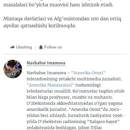
masalalari bo’yicha muovini ham ishtirok etadi.
Mintaqa davlatlari va Afg’onistondan 100 dan ortiq
ayollar qatnashishi kutilmoqda.
Ulashing
Follow us
Navbahor Imamova
Navbahor Imamova -
"Amerika Ovozi"
teleradiosining yetakchi multimedia jurnalisti.
"Amerika Manzaralari"
turkumidagi
teledasturlar muallifi. Ko'rsatuvlar taqdim etish
bilan birga prodyuser, muxbir va muharrir.
O'zbekistonda akkreditatsiyadan o'tgan yagona
amerikalik jurnalist. "Amerika Ovozi"da 2002-
yildan beri ishlaydi. Jurnalistik faoliyatini 1996-
yilda O'zbekiston radiosining "Xalqaro hayot"
redaksiyasida boshlagan. Jahon Tillar