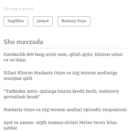
This item is part of
Yangiliklar
Jamiyat
Markaziy Osiyo
Shu mavzuda
Hamkorlik deb bong urish oson, qilish qiyin; Klinton safari
va va'dalar
Xillari Klinton Markaziy Osiyo va Afg'oniston ayollariga
murojaat qildi
"Tadbirkor xotin-qizlarga foizsiz kredit berib, moliyaviy
quvvatlash kerak"
Markaziy Osiyo va Afg'oniston ayollari iqtisodiy simpoziumi
Ayol va zamon: AQSh maxsus elchisi Melan Vervir bilan
suhbat