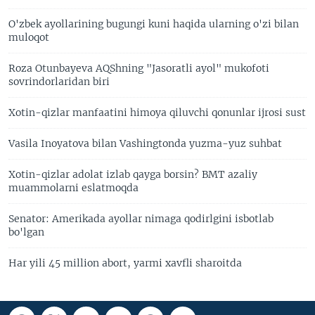
O'zbek ayollarining bugungi kuni haqida ularning o'zi bilan
muloqot
Roza Otunbayeva AQShning "Jasoratli ayol" mukofoti
sovrindorlaridan biri
Xotin-qizlar manfaatini himoya qiluvchi qonunlar ijrosi sust
Vasila Inoyatova bilan Vashingtonda yuzma-yuz suhbat
Xotin-qizlar adolat izlab qayga borsin? BMT azaliy
muammolarni eslatmoqda
Senator: Amerikada ayollar nimaga qodirlgini isbotlab
bo'lgan
Har yili 45 million abort, yarmi xavfli sharoitda