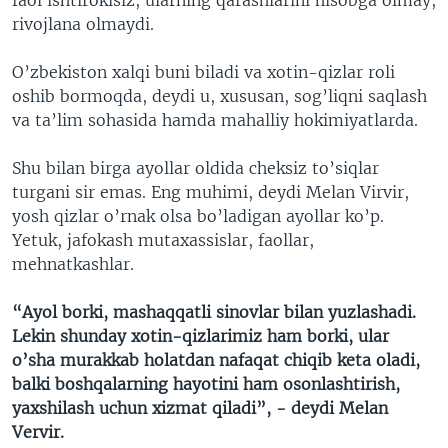
rivojlana olmaydi.
O’zbekiston xalqi buni biladi va xotin-qizlar roli
oshib bormoqda, deydi u, xususan, sog’liqni saqlash
va ta’lim sohasida hamda mahalliy hokimiyatlarda.
Shu bilan birga ayollar oldida cheksiz to’siqlar
turgani sir emas. Eng muhimi, deydi Melan Virvir,
yosh qizlar o’rnak olsa bo’ladigan ayollar ko’p.
Yetuk, jafokash mutaxassislar, faollar,
mehnatkashlar.
“Ayol borki, mashaqqatli sinovlar bilan yuzlashadi.
Lekin shunday xotin-qizlarimiz ham borki, ular
o’sha murakkab holatdan nafaqat chiqib keta oladi,
balki boshqalarning hayotini ham osonlashtirish,
yaxshilash uchun xizmat qiladi”, - deydi Melan
Vervir.