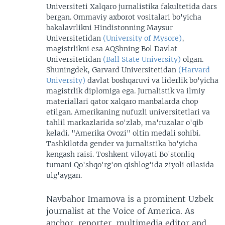
Universiteti Xalqaro jurnalistika fakultetida dars
bergan. Ommaviy axborot vositalari bo'yicha
bakalavrlikni Hindistonning Maysur
Universitetidan
(University of Mysore)
,
magistrlikni esa AQShning Bol Davlat
Universitetidan
(Ball State University)
olgan.
Shuningdek, Garvard Universitetidan
(Harvard
University)
davlat boshqaruvi va liderlik bo'yicha
magistrlik diplomiga ega. Jurnalistik va ilmiy
materiallari qator xalqaro manbalarda chop
etilgan. Amerikaning nufuzli universitetlari va
tahlil markazlarida so'zlab, ma'ruzalar o'qib
keladi. "Amerika Ovozi" oltin medali sohibi.
Tashkilotda gender va jurnalistika bo'yicha
kengash raisi. Toshkent viloyati Bo'stonliq
tumani Qo'shqo'rg'on qishlog'ida ziyoli oilasida
ulg'aygan.
Navbahor Imamova is a prominent Uzbek
journalist at the Voice of America. As
anchor, reporter, multimedia editor and