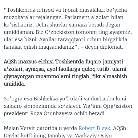
“Toshkentda iqtisod va tijorat masalalari bo’yicha
muzokaralar rejalangan. Parlament a’zolari bilan
ko’rishamiz. Uchrashuvlar samara beradi degan
umiddaman. Biz O’zbekiston tomonni tinglayapmiz,
ular esa bizni. Ayollar taraqqiyoti uchun birgalikda
harakat qilish maqsadidamiz”, - deydi diplomat.
AQSh maxsus elchisi Toshkentda fuqaro jamiyati
a’zolari, ayniqsa, ayol faollarga quloq tutib, ularni
qiynayotgan muammolarni tinglab, fikr almashish
umidida.
So’ngra esa Bishkekka yo’l oladi va dushanba kuni
xalqaro simpoziumda so’zlaydi. Yig’inni Qirg’iziston
prezidenti Roza Otunbayeva ochib beradi.
Melan Vervir qatorida u yerda
Robert Bleyk
, AQSh
Davlat kotibining Janubiy va Markaziy Osiyo