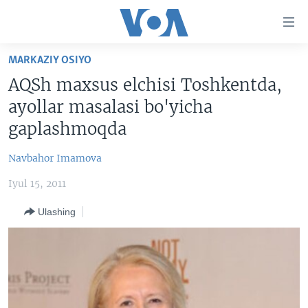
Bosh
sahifaga
boring
Boshiga
MARKAZIY OSIYO
qayting
BOSH SAHIFA
AQSh maxsus elchisi Toshkentda,
Qidiruvga
AMERIKA
ayollar masalasi bo'yicha
o'ting
MARKAZIY OSIYO
gaplashmoqda
XALQARO
Navbahor Imamova
VATANDOSHLAR
Iyul 15, 2011
MULTIMEDIA
Ulashing
IJTIMOIY TARMOQLAR
AMERIKA MANZARALARI
INGLIZ TILI DARSLARI
XALQARO HAYOT
FACEBOOK
EDITORIAL
VASHINGTON CHOYXONASI
YOUTUBE
MOBIL-SALOM!
INSTAGRAM
Learning English