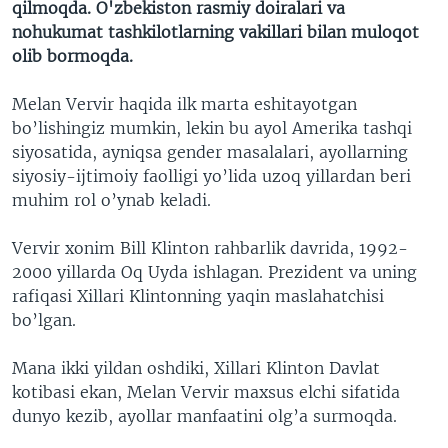
qilmoqda. O'zbekiston rasmiy doiralari va
nohukumat tashkilotlarning vakillari bilan muloqot
olib bormoqda.
Melan Vervir haqida ilk marta eshitayotgan
bo’lishingiz mumkin, lekin bu ayol Amerika tashqi
siyosatida, ayniqsa gender masalalari, ayollarning
siyosiy-ijtimoiy faolligi yo’lida uzoq yillardan beri
muhim rol o’ynab keladi.
Vervir xonim Bill Klinton rahbarlik davrida, 1992-
2000 yillarda Oq Uyda ishlagan. Prezident va uning
rafiqasi Xillari Klintonning yaqin maslahatchisi
bo’lgan.
Mana ikki yildan oshdiki, Xillari Klinton Davlat
kotibasi ekan, Melan Vervir maxsus elchi sifatida
dunyo kezib, ayollar manfaatini olg’a surmoqda.