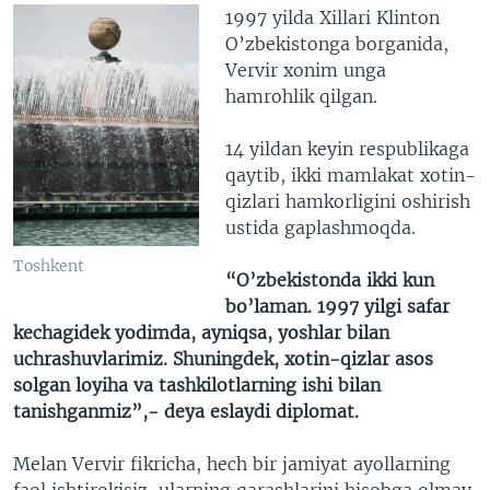
1997 yilda Xillari Klinton
O’zbekistonga borganida,
Vervir xonim unga
hamrohlik qilgan.
14 yildan keyin respublikaga
qaytib, ikki mamlakat xotin-
qizlari hamkorligini oshirish
ustida gaplashmoqda.
Toshkent
“O’zbekistonda ikki kun
bo’laman. 1997 yilgi safar
kechagidek yodimda, ayniqsa, yoshlar bilan
uchrashuvlarimiz. Shuningdek, xotin-qizlar asos
solgan loyiha va tashkilotlarning ishi bilan
tanishganmiz”,- deya eslaydi diplomat.
Melan Vervir fikricha, hech bir jamiyat ayollarning
faol ishtirokisiz, ularning qarashlarini hisobga olmay,