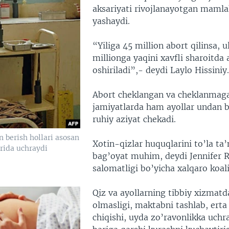
aksariyati rivojlanayotgan mamla
yashaydi.
“Yiliga 45 million abort qilinsa, 
millionga yaqini xavfli sharoitda
oshiriladi”,- deydi Laylo Hissiniy.
Abort cheklangan va cheklanmag
jamiyatlarda ham ayollar undan bi
ruhiy aziyat chekadi.
n berish hollari asosan
Xotin-qizlar huquqlarini to’la ta
arida uchraydi
bag’oyat muhim, deydi Jennifer R
salomatligi bo’yicha xalqaro koalit
Qiz va ayollarning tibbiy xizmat
olmasligi, maktabni tashlab, ert
chiqishi, uyda zo’ravonlikka uchr