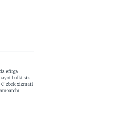
da efirga
hayot balki siz
. O'zbek xizmati
 jamoatchi