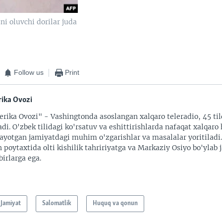
i oluvchi dorilar juda
Follow us
Print
ika Ovozi
rika Ovozi" - Vashingtonda asoslangan xalqaro teleradio, 45 til
adi. O'zbek tilidagi ko'rsatuv va eshittirishlarda nafaqat xalqaro 
ayotgan jamiyatdagi muhim o'zgarishlar va masalalar yoritiladi
 poytaxtida olti kishilik tahririyatga va Markaziy Osiyo bo'ylab
irlarga ega.
Jamiyat
Salomatlik
Huquq va qonun