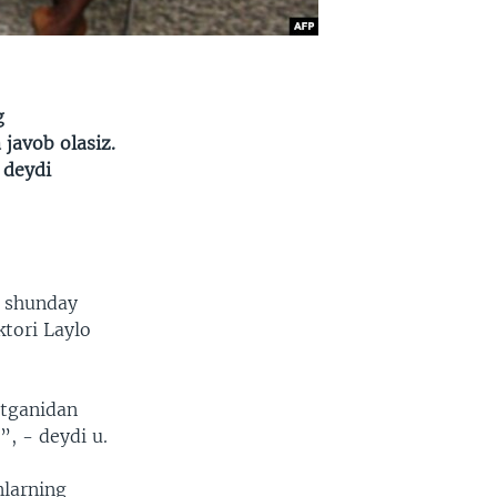
g
javob olasiz.
 deydi
a shunday
ktori Laylo
tganidan
”, - deydi u.
nlarning