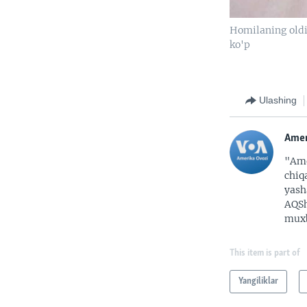
Homilaning oldin
ko'p
Ulashing
Amer
"Ame
chiq
yash
AQSh
muxb
This item is part of
Yangiliklar