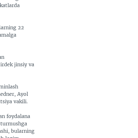
katlarda
ularning 22
 amalga
an
rdek jinsiy va
’minlash
edner, Ayol
siya vakili.
dan foydalana
a turmushga
ashi, bularning