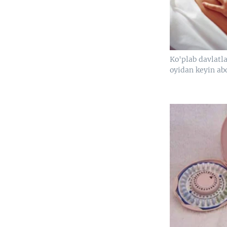
Ko'plab davlatl
oyidan keyin abo