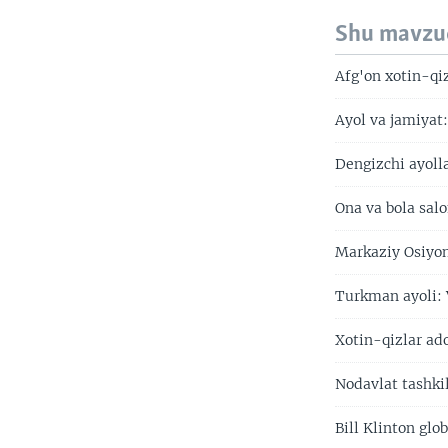
Shu mavzu
Afg'on xotin-qi
Ayol va jamiyat
Dengizchi ayoll
Ona va bola sal
Markaziy Osiyoni
Turkman ayoli:
Xotin-qizlar ad
Nodavlat tashki
Bill Klinton gl