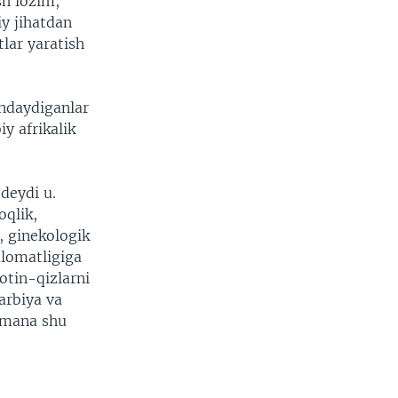
sh lozim,
iy jihatdan
lar yaratish
ndaydiganlar
iy afrikalik
 deydi u.
oqlik,
i, ginekologik
alomatligiga
xotin-qizlarni
arbiya va
r mana shu