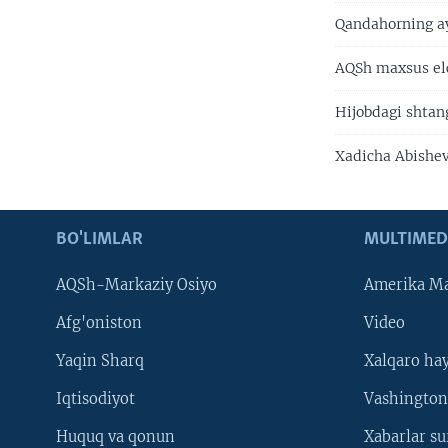
Qandahorning ay
AQSh maxsus elc
Hijobdagi shtan
Xadicha Abishev
BO'LIMLAR
MULTIMED
AQSh-Markaziy Osiyo
Amerika Ma
Afg'oniston
Video
Yaqin Sharq
Xalqaro ha
Iqtisodiyot
Vashington
Huquq va qonun
Xabarlar su