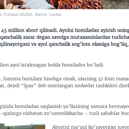
. Fritaun shahri, Sierra-Leone.
 45 million abort qilinadi. Ayolni homiladan ayirish unin
qanchalik zarar degan savolga mutaxassislardan turlicha 
qilinayotgani va ayol qanchalik sog’lom ekaniga bog’liq,
llion ayol istalmagan holda homilador bo’ladi.
, hamma homilani hisobga olsak, ularning 41 foizi man
at, deydi “Ipas” deb nomlangan nodavlat tashkiloti dire
zida homiladan saqlanish yo’llarining samara bermayo
n-qizlarga nisbatan zo’ravonlikkacha – turli sabablar bor
Abortni ma’qul ko’rayotgan juvo