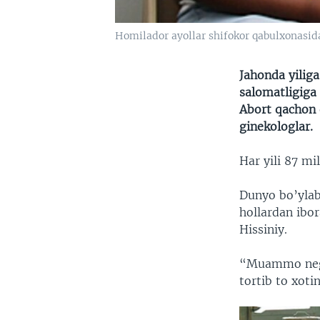
Homilador ayollar shifokor qabulxonasida
Jahonda yiliga
salomatligiga 
Abort qachon 
ginekologlar.
Har yili 87 mi
Dunyo bo’ylab
hollardan ibor
Hissiniy.
“Muammo negi
tortib to xoti