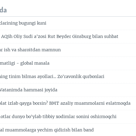
da
zlarining bugungi kuni
: AQSh Oliy Sudi a'zosi Rut Beyder Ginsburg bilan suhbat
ar ish va sharoitdan mamnun
omatligi - global masala
ng tinim bilmas ayollari... Zo'ravonlik qurbonlari
 Vatanimda hammasi joyida
olat izlab qayga borsin? BMT azaliy muammolarni eslatmoqda
lotlar dunyo bo'ylab tibbiy xodimlar sonini oshirmoqchi
obal muammolarga yechim qidirish bilan band