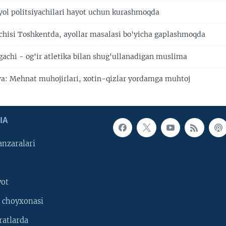
ol politsiyachilari hayot uchun kurashmoqda
hisi Toshkentda, ayollar masalasi bo'yicha gaplashmoqda
gachi - og'ir atletika bilan shug'ullanadigan muslima
a: Mehnat muhojirlari, xotin-qizlar yordamga muhtoj
IA
nzaralari
yot
 choyxonasi
ratlarda