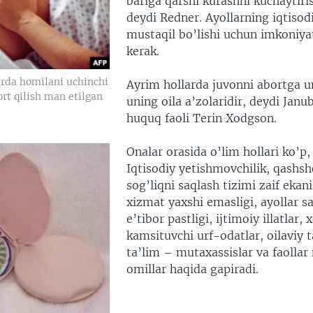
bariga qarshi kurashni kuchaytiri
deydi Redner. Ayollarning iqtisod
mustaqil bo’lishi uchun imkoniyat
kerak.
arda homilani uchinchi
Ayrim hollarda juvonni abortga u
rt qilish man etilgan
uning oila a’zolaridir, deydi Janub
huquq faoli Terin Xodgson.
Onalar orasida o’lim hollari ko’p,
Iqtisodiy yetishmovchilik, qashsh
sog’liqni saqlash tizimi zaif ekan
xizmat yaxshi emasligi, ayollar s
e’tibor pastligi, ijtimoiy illatlar, 
kamsituvchi urf-odatlar, oilaviy t
ta’lim – mutaxassislar va faolla
omillar haqida gapiradi.