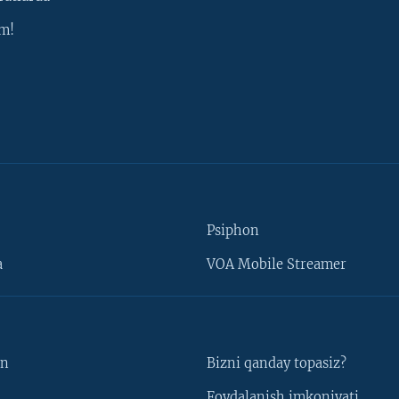
m!
Psiphon
a
VOA Mobile Streamer
un
Bizni qanday topasiz?
Foydalanish imkoniyati