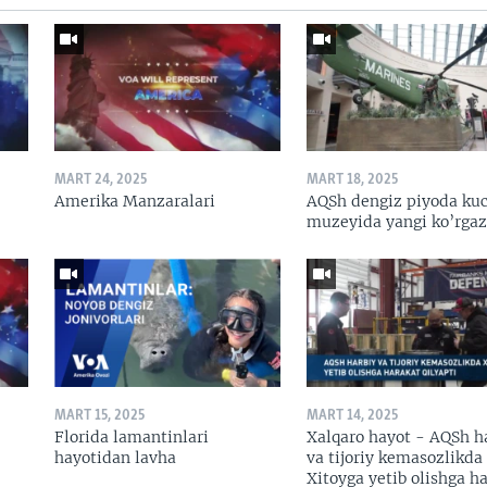
MART 24, 2025
MART 18, 2025
Amerika Manzaralari
AQSh dengiz piyoda kuc
muzeyida yangi ko’rga
MART 15, 2025
MART 14, 2025
Florida lamantinlari
Xalqaro hayot - AQSh h
hayotidan lavha
va tijoriy kemasozlikda
Xitoyga yetib olishga h