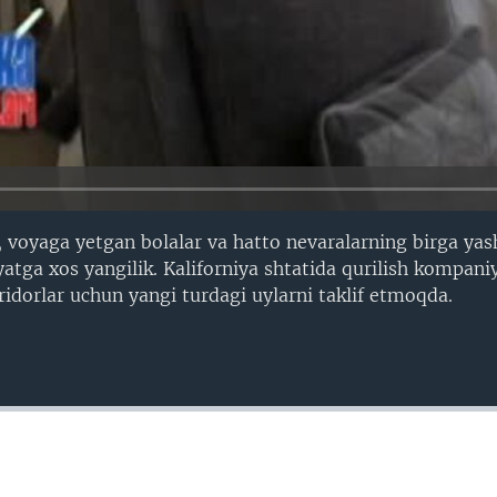
voyaga yetgan bolalar va hatto nevaralarning birga yash
tga xos yangilik. Kaliforniya shtatida qurilish kompani
ridorlar uchun yangi turdagi uylarni taklif etmoqda.