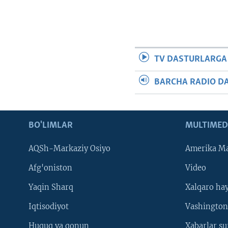
TV DASTURLARGA
BARCHA RADIO D
BO'LIMLAR
MULTIMED
AQSh-Markaziy Osiyo
Amerika Ma
Afg'oniston
Video
Yaqin Sharq
Xalqaro ha
Iqtisodiyot
Vashington
Huquq va qonun
Xabarlar su