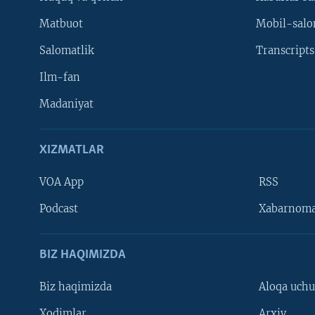
Matbuot
Mobil-salo
Salomatlik
Transcripts
Ilm-fan
Madaniyat
XIZMATLAR
VOA App
RSS
Learning English
Podcast
Xabarnom
BIZ HAQIMIZDA
Biz haqimizda
Aloqa uch
Xodimlar
Arxiv