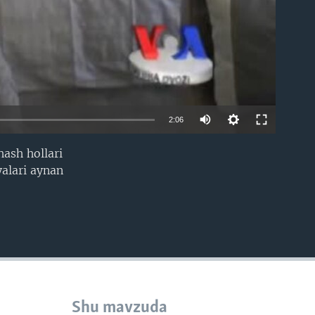
2:06
ash hollari
EMBED
yalari aynan
Shu mavzuda