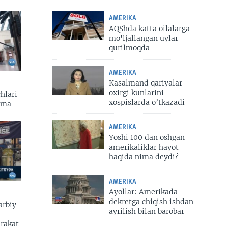
AMERIKA
AQShda katta oilalarga
mo'ljallangan uylar
qurilmoqda
AMERIKA
Kasalmand qariyalar
oxirgi kunlarini
hlari
xospislarda o’tkazadi
zma
AMERIKA
Yoshi 100 dan oshgan
amerikaliklar hayot
haqida nima deydi?
AMERIKA
Ayollar: Amerikada
dekretga chiqish ishdan
arbiy
ayrilish bilan barobar
arakat