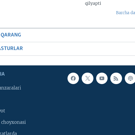
qilyapti
Barcha da
 QARANG
ASTURLAR
IA
nzaralari
yot
 choyxonasi
ratlarda