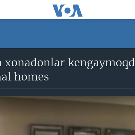
 xonadonlar kengaymoqda
nal homes