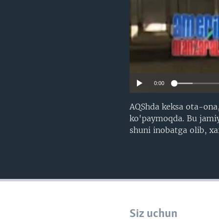
0:00
AQShda keksa ota-ona, 
ko'paymoqda. Bu jamiya
shuni inobatga olib, xa
Siz uchun