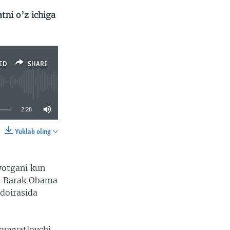
tni o’z ichiga
ED
SHARE
2:28
Yuklab oling
SHARE
yotgani kun
ri Barak Obama
doirasida
 quvvatlovchi