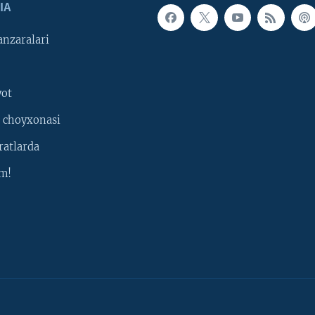
IA
nzaralari
yot
 choyxonasi
ratlarda
m!