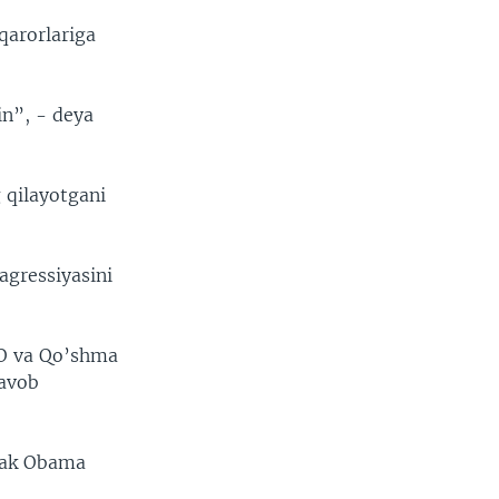
qarorlariga
in”, - deya
 qilayotgani
agressiyasini
TO va Qo’shma
javob
arak Obama