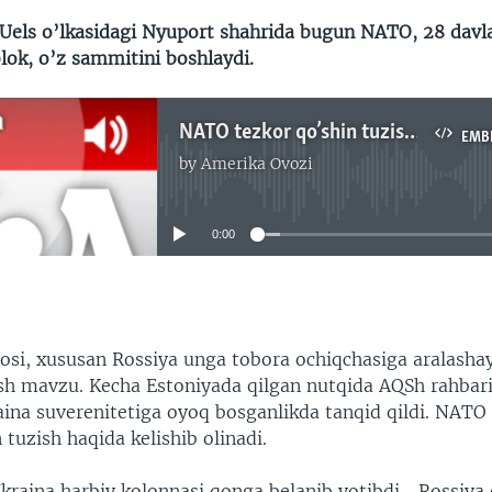
 Uels o’lkasidagi Nyuport shahrida bugun NATO, 28 davla
lok, o’z sammitini boshlaydi.
NATO tezkor qo’shin tuzish taklifini ko’rib chiqadi/Shohruh Hamro
EMB
by
Amerika Ovozi
No media source currently available
0:00
EMBED
osi, xususan Rossiya unga tobora ochiqchasiga aralasha
osh mavzu. Kecha Estoniyada qilgan nutqida AQSh rahba
aina suverenitetiga oyoq bosganlikda tanqid qildi. NATO 
 tuzish haqida kelishib olinadi.
Ukraina harbiy kolonnasi qonga belanib yotibdi… Rossiya