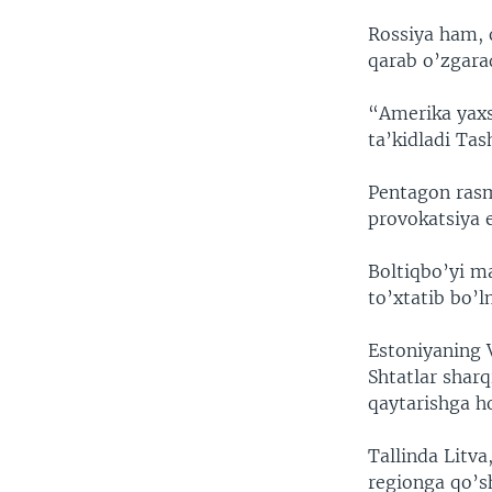
Rossiya ham, 
qarab o’zgara
“Amerika yaxsh
ta’kidladi Tas
Pentagon rasm
provokatsiya 
Boltiqbo’yi ma
to’xtatib bo’l
Estoniyaning 
Shtatlar shar
qaytarishga ho
Tallinda Litv
regionga qo’s