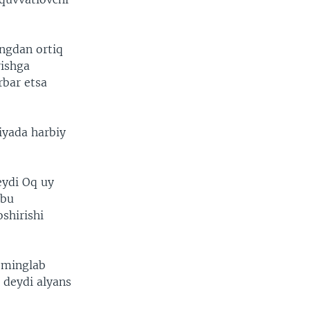
ingdan ortiq
rishga
rbar etsa
niyada harbiy
eydi Oq uy
 bu
shirishi
n minglab
 deydi alyans