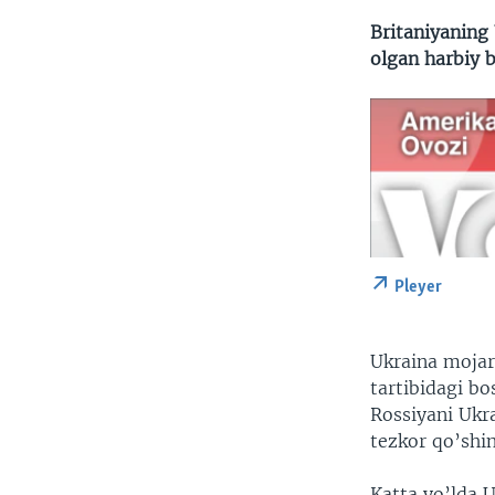
Britaniyaning
olgan harbiy b
Pleyer
Ukraina mojar
tartibidagi b
Rossiyani Ukr
tezkor qo’shin
Katta yo’lda 