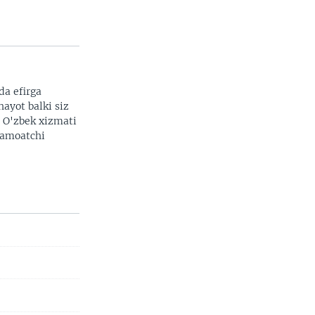
da efirga
hayot balki siz
. O'zbek xizmati
 jamoatchi