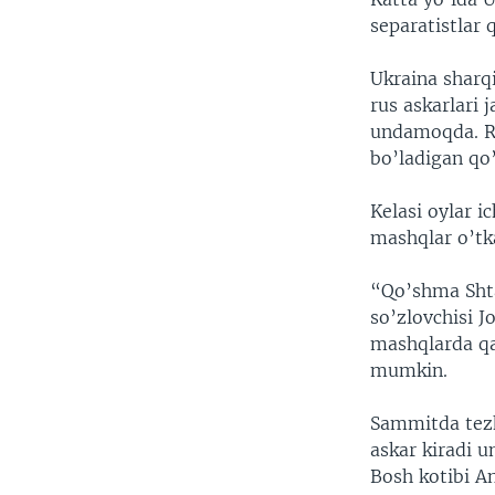
separatistlar
Ukraina sharqi
rus askarlari
undamoqda. Ro
bo’ladigan qo’
Kelasi oylar i
mashqlar o’tka
“Qo’shma Shta
so’zlovchisi 
mashqlarda qa
mumkin.
Sammitda tezk
askar kiradi 
Bosh kotibi A