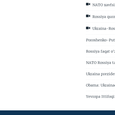
NATO xavfsiz
Rossiya quro
Ukraina-Ross
Poroshenko-Puti
Rossiya faqat o
NATO Rossiya ta
Ukraina prezide
Obama: Ukrainad
Yevropa Ittifoqi