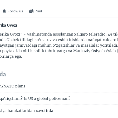
Follow us
Print
ika Ovozi
rika Ovozi" - Vashingtonda asoslangan xalqaro teleradio, 45 til
adi. O'zbek tilidagi ko'rsatuv va eshittirishlarda nafaqat xalqaro 
ayotgan jamiyatdagi muhim o'zgarishlar va masalalar yoritiladi
 poytaxtida olti kishilik tahririyatga va Markaziy Osiyo bo'ylab
irlarga ega.
da
ri/NATO plans
qo'riqchimi? Is US a global policeman?
iya harakatlaridan xavotirda