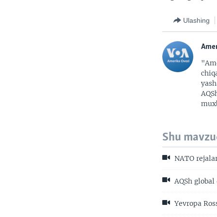
Ulashing
Amer
"Ame
chiq
yash
AQSh
muxb
Shu mavzu
NATO rejala
AQSh global 
Yevropa Ross