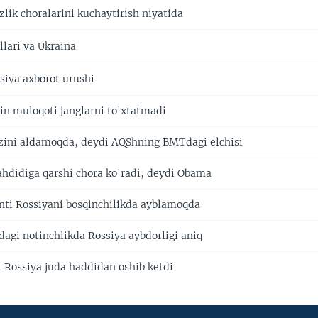
lik choralarini kuchaytirish niyatida
llari va Ukraina
iya axborot urushi
n muloqoti janglarni to'xtatmadi
'zini aldamoqda, deydi AQShning BMTdagi elchisi
hdidiga qarshi chora ko'radi, deydi Obama
nti Rossiyani bosqinchilikda ayblamoqda
agi notinchlikda Rossiya aybdorligi aniq
: Rossiya juda haddidan oshib ketdi