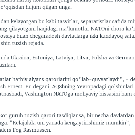
 qo’qqisdan hujum qilgan unga.
dan kelayotgan bu kabi tasvirlar, separatistlar safida m
 jang qilayotgani haqidagi ma’lumotlar NATOni chora ko’
ssiya bilan chegaradosh davlatlarga ikki kundayoq safa
shin tuzish rejada.
chida Ukraina, Estoniya, Latviya, Litva, Polsha va Germa
ziladi.
tlar harbiy alyans qarorlarini qo’llab-quvvatlaydi”, - d
Josh Ernest. Bu degani, AQShning Yevropadagi qo’shinlari
tnashadi, Vashington NATOga moliyaviy hissasini ham o
or guruh tuzish qarori tasdiqlansa, bir necha davlatda
unga. "Kelajakda uni yanada kengaytirishimiz mumkin”, -
nders Fog Rasmussen.