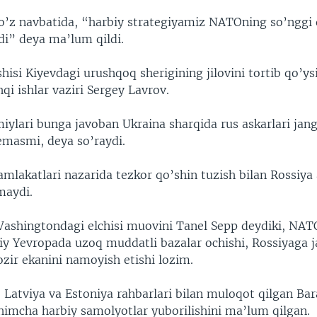
o’z navbatida, “harbiy strategiyamiz NATOning so’nggi 
di” deya ma’lum qildi.
isi Kiyevdagi urushqoq sherigining jilovini tortib qo’ys
hqi ishlar vaziri Sergey Lavrov.
iylari bunga javoban Ukraina sharqida rus askarlari jang
emasmi, deya so’raydi.
mlakatlari nazarida tezkor qo’shin tuzish bilan Rossiya 
maydi.
Vashingtondagi elchisi muovini Tanel Sepp deydiki, NA
qiy Yevropada uzoq muddatli bazalar ochishi, Rossiyaga 
zir ekanini namoyish etishi lozim.
a, Latviya va Estoniya rahbarlari bilan muloqot qilgan B
himcha harbiy samolyotlar yuborilishini ma’lum qilgan.