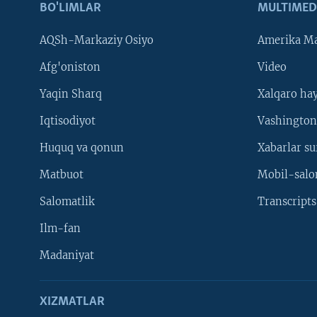
BO'LIMLAR
MULTIMED
AQSh-Markaziy Osiyo
Amerika Ma
Afg'oniston
Video
Yaqin Sharq
Xalqaro ha
Iqtisodiyot
Vashington
Huquq va qonun
Xabarlar su
Matbuot
Mobil-salo
Salomatlik
Transcripts
Ilm-fan
Madaniyat
XIZMATLAR