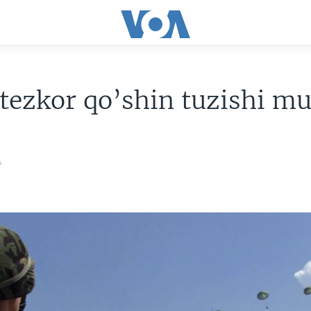
tezkor qo’shin tuzishi m
4