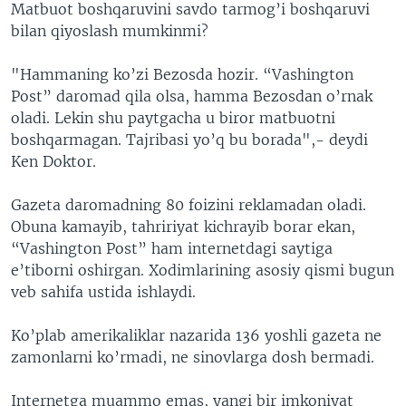
Matbuot boshqaruvini savdo tarmog’i boshqaruvi
bilan qiyoslash mumkinmi?
"Hammaning ko’zi Bezosda hozir. “Vashington
Post” daromad qila olsa, hamma Bezosdan o’rnak
oladi. Lekin shu paytgacha u biror matbuotni
boshqarmagan. Tajribasi yo’q bu borada",- deydi
Ken Doktor.
Gazeta daromadning 80 foizini reklamadan oladi.
Obuna kamayib, tahririyat kichrayib borar ekan,
“Vashington Post” ham internetdagi saytiga
e’tiborni oshirgan. Xodimlarining asosiy qismi bugun
veb sahifa ustida ishlaydi.
Ko’plab amerikaliklar nazarida 136 yoshli gazeta ne
zamonlarni ko’rmadi, ne sinovlarga dosh bermadi.
Internetga muammo emas, yangi bir imkoniyat