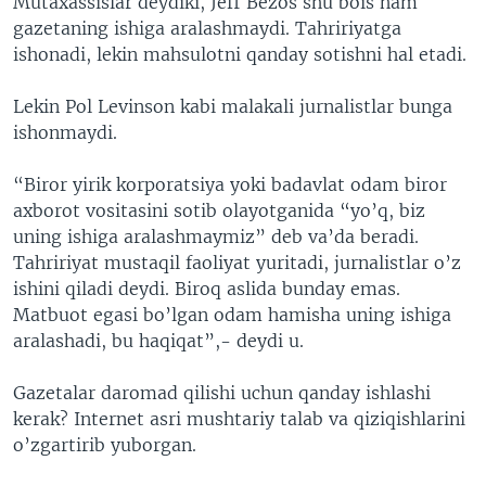
Mutaxassislar deydiki, Jeff Bezos shu bois ham
gazetaning ishiga aralashmaydi. Tahririyatga
ishonadi, lekin mahsulotni qanday sotishni hal etadi.
Lekin Pol Levinson kabi malakali jurnalistlar bunga
ishonmaydi.
“Biror yirik korporatsiya yoki badavlat odam biror
axborot vositasini sotib olayotganida “yo’q, biz
uning ishiga aralashmaymiz” deb va’da beradi.
Tahririyat mustaqil faoliyat yuritadi, jurnalistlar o’z
ishini qiladi deydi. Biroq aslida bunday emas.
Matbuot egasi bo’lgan odam hamisha uning ishiga
aralashadi, bu haqiqat”,- deydi u.
Gazetalar daromad qilishi uchun qanday ishlashi
kerak? Internet asri mushtariy talab va qiziqishlarini
o’zgartirib yuborgan.