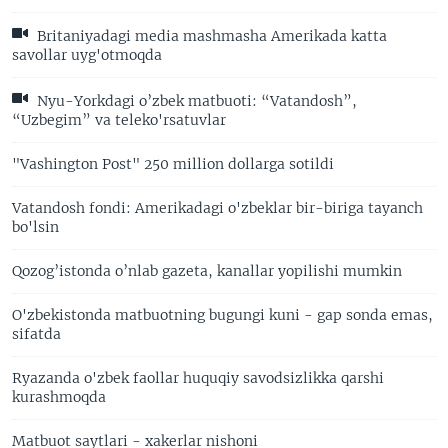
Britaniyadagi media mashmasha Amerikada katta
savollar uyg'otmoqda
Nyu-Yorkdagi o’zbek matbuoti: “Vatandosh”,
“Uzbegim” va teleko'rsatuvlar
"Vashington Post" 250 million dollarga sotildi
Vatandosh fondi: Amerikadagi o'zbeklar bir-biriga tayanch
bo'lsin
Qozog’istonda o’nlab gazeta, kanallar yopilishi mumkin
O'zbekistonda matbuotning bugungi kuni - gap sonda emas,
sifatda
Ryazanda o'zbek faollar huquqiy savodsizlikka qarshi
kurashmoqda
Matbuot saytlari - xakerlar nishoni