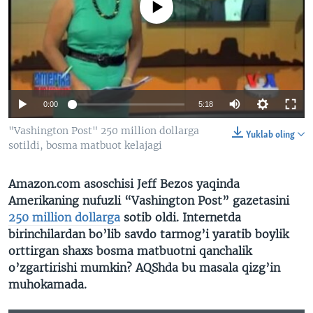
No media source currently available
VIDEO
ODNOKLASSNIKI
XABARLAR SURATLARDA
TELEGRAM
TWITTER
SOUNDCLOUD
VOA
0:00
5:18
"Vashington Post" 250 million dollarga
Yuklab oling
sotildi, bosma matbuot kelajagi
Amazon.com asoschisi Jeff Bezos yaqinda
Amerikaning nufuzli “Vashington Post” gazetasini
250 million dollarga
sotib oldi. Internetda
birinchilardan bo’lib savdo tarmog’i yaratib boylik
orttirgan shaxs bosma matbuotni qanchalik
o’zgartirishi mumkin? AQShda bu masala qizg’in
muhokamada.