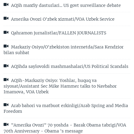
AQSh maxfiy dasturlari... US govt surveillance debate
Amerika Ovozi O'zbek xizmati/VOA Uzbek Service
Qahramon jurnalistlar/FALLEN JOURNALISTS
Markaziy Osiyo/O'zbekiston internetda/Sara Kendzior
bilan suhbat
AQShda saylovoldi mashmashalari/US Political Scandals
AQSh-Markaziy Osiyo: Yoshlar, huquq va
siyosat/Assistant Sec Mike Hammer talks to Navbahor
Imamova, VOA Uzbek
Arab bahori va matbuot erkinligi/Arab Spring and Media
Freedom
"Amerika Ovozi" 70 yoshda - Barak Obama tabrigi/VOA
70th Anniversary - Obama 's message