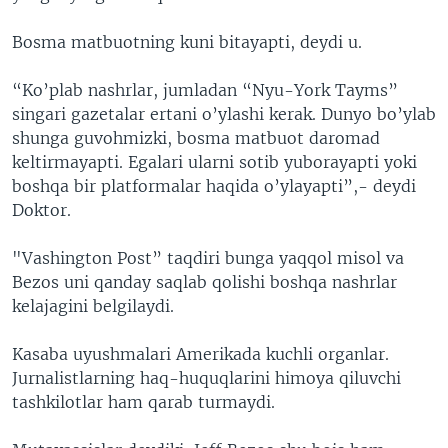
Bosma matbuotning kuni bitayapti, deydi u.
“Ko’plab nashrlar, jumladan “Nyu-York Tayms”
singari gazetalar ertani o’ylashi kerak. Dunyo bo’ylab
shunga guvohmizki, bosma matbuot daromad
keltirmayapti. Egalari ularni sotib yuborayapti yoki
boshqa bir platformalar haqida o’ylayapti”,- deydi
Doktor.
"Vashington Post” taqdiri bunga yaqqol misol va
Bezos uni qanday saqlab qolishi boshqa nashrlar
kelajagini belgilaydi.
Kasaba uyushmalari Amerikada kuchli organlar.
Jurnalistlarning haq-huquqlarini himoya qiluvchi
tashkilotlar ham qarab turmaydi.