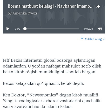
Bosma matbuot kelajagi - Navbahor Imamova
by
Amerika Ovozi
No media source currently available
0:00
0:02:28
Yuklab oling
Jeff Bezos internetni global bozorga aylantirgan
odamlardan. U yerdan nafaqat mahsulot sotib olish,
hatto kitob o’qish mumkinligini isbotlab bergan.
Bezos kelajakdan qo’rqmaslik kerak deydi.
Ken Doktor, “Newsonomics” degan kitob muallifi.
Yangi texnologiyalar axborot vositalarini qanchalik
yangilayotgani haqida izlanib keladi.