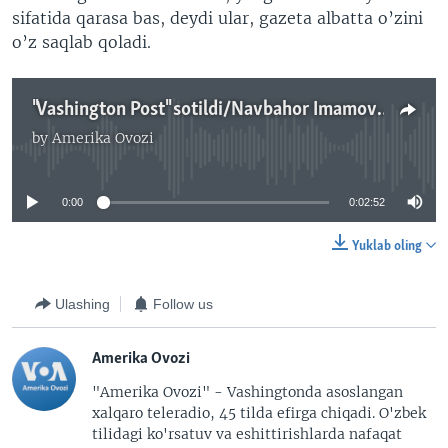
sifatida qarasa bas, deydi ular, gazeta albatta o’zini
o’z saqlab qoladi.
"Vashington Post" sotildi/Navbahor Imamova
by
Amerika Ovozi
No media source currently available
0:00
0:02:52
Yuklab oling
Ulashing
Follow us
Amerika Ovozi
"Amerika Ovozi" - Vashingtonda asoslangan
xalqaro teleradio, 45 tilda efirga chiqadi. O'zbek
tilidagi ko'rsatuv va eshittirishlarda nafaqat