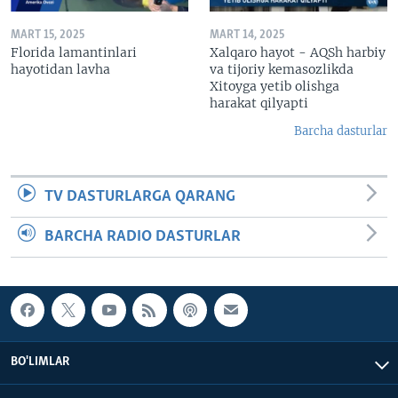
MART 15, 2025
MART 14, 2025
Florida lamantinlari
Xalqaro hayot - AQSh harbiy
hayotidan lavha
va tijoriy kemasozlikda
Xitoyga yetib olishga
harakat qilyapti
Barcha dasturlar
TV DASTURLARGA QARANG
BARCHA RADIO DASTURLAR
BO'LIMLAR