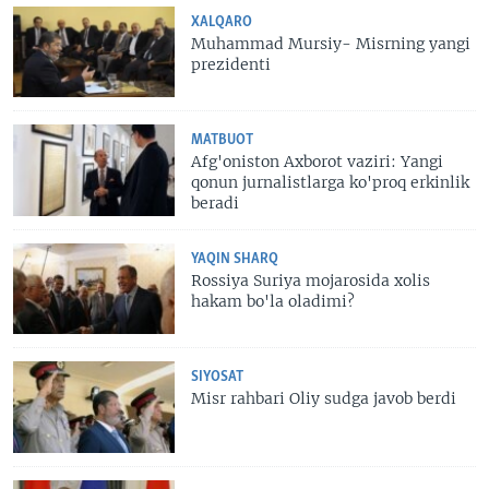
XALQARO
Muhammad Mursiy- Misrning yangi
prezidenti
MATBUOT
Afg'oniston Axborot vaziri: Yangi
qonun jurnalistlarga ko'proq erkinlik
beradi
YAQIN SHARQ
Rossiya Suriya mojarosida xolis
hakam bo'la oladimi?
SIYOSAT
Misr rahbari Oliy sudga javob berdi