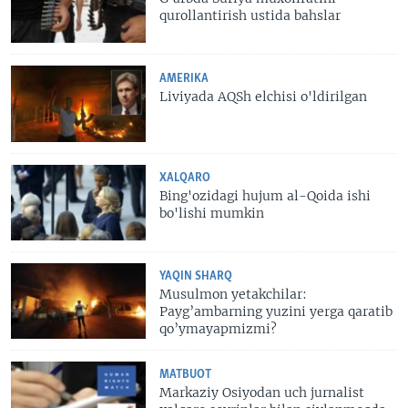
qurollantirish ustida bahslar
AMERIKA
Liviyada AQSh elchisi o'ldirilgan
XALQARO
Bing'ozidagi hujum al-Qoida ishi
bo'lishi mumkin
YAQIN SHARQ
Musulmon yetakchilar:
Payg’ambarning yuzini yerga qaratib
qo’ymayapmizmi?
MATBUOT
Markaziy Osiyodan uch jurnalist