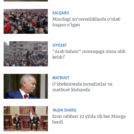
XALQARO
Misrdagi zo'ravonliklarda o'nlab
fuqaro o'lgan
SIYOSAT
"Arab bahori" mintaqaga nima olib
keldi?
MATBUOT
O'zbekistonda jurnalistlar va
matbuot kishanda
YAQIN SHARQ
Eron rahbari 32 yilda ilk bor Misrga
bordi