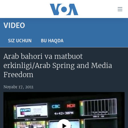
Bosh
sahifaga
boring
Boshiga
VIDEO
qayting
BOSH SAHIFA
Qidiruvga
AMERIKA
SIZ UCHUN
BU HAQDA
o'ting
MARKAZIY OSIYO
Arab bahori va matbuot
XALQARO
erkinligi/Arab Spring and Media
VATANDOSHLAR
Freedom
MULTIMEDIA
Noyabr 17, 2011
IJTIMOIY TARMOQLAR
AMERIKA MANZARALARI
INGLIZ TILI DARSLARI
XALQARO HAYOT
FACEBOOK
EDITORIAL
VASHINGTON CHOYXONASI
YOUTUBE
MOBIL-SALOM!
INSTAGRAM
No media source currently available
Learning English