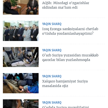
AQSh: Misrdagi o'zgarishlar
oldindan ma'lum edi
YAQIN SHARQ
Iroq Eronga sanksiyalarni chetlab
o'tishda yordamlashayaptimi?
YAQIN SHARQ
G’arb Suriya yuzasidan murakkab
qarorlar bilan yuzlashmoqda
YAQIN SHARQ
Xalqaro hamjamiyat Suriya
masalasida ojiz
YAQIN SHARQ
G’arbda Suriya muxolifatini