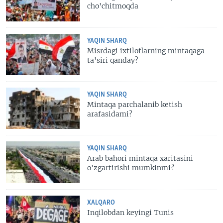
cho'chitmoqda
YAQIN SHARQ
Misrdagi ixtiloflarning mintaqaga
ta'siri qanday?
YAQIN SHARQ
Mintaqa parchalanib ketish
arafasidami?
YAQIN SHARQ
Arab bahori mintaqa xaritasini
o'zgartirishi mumkinmi?
XALQARO
Inqilobdan keyingi Tunis