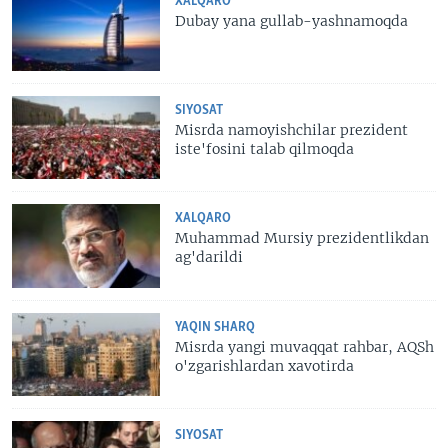
XALQARO
Dubay yana gullab-yashnamoqda
SIYOSAT
Misrda namoyishchilar prezident
iste'fosini talab qilmoqda
XALQARO
Muhammad Mursiy prezidentlikdan
ag'darildi
YAQIN SHARQ
Misrda yangi muvaqqat rahbar, AQSh
o'zgarishlardan xavotirda
SIYOSAT