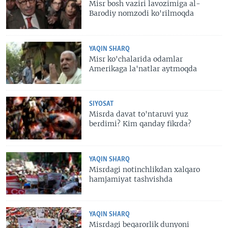
Misr bosh vaziri lavozimiga al-
Barodiy nomzodi ko'rilmoqda
YAQIN SHARQ
Misr ko'chalarida odamlar
Amerikaga la'natlar aytmoqda
SIYOSAT
Misrda davat to'ntaruvi yuz
berdimi? Kim qanday fikrda?
YAQIN SHARQ
Misrdagi notinchlikdan xalqaro
hamjamiyat tashvishda
YAQIN SHARQ
Misrdagi beqarorlik dunyoni