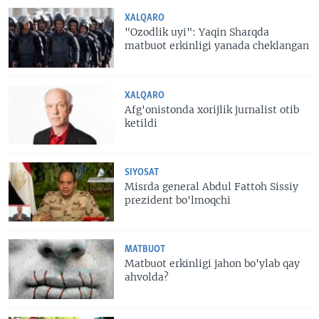
XALQARO
"Ozodlik uyi": Yaqin Sharqda
matbuot erkinligi yanada cheklangan
XALQARO
Afg'onistonda xorijlik jurnalist otib
ketildi
SIYOSAT
Misrda general Abdul Fattoh Sissiy
prezident bo'lmoqchi
MATBUOT
Matbuot erkinligi jahon bo'ylab qay
ahvolda?