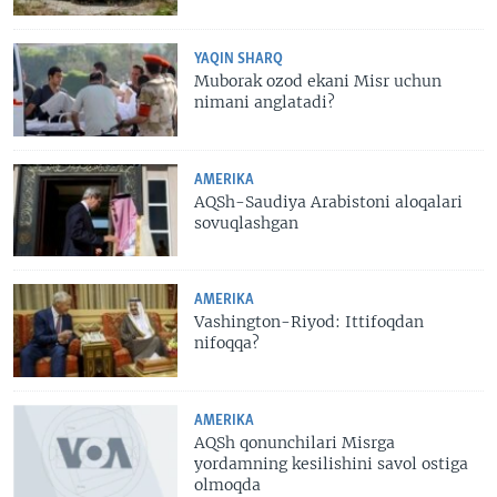
YAQIN SHARQ
Muborak ozod ekani Misr uchun
nimani anglatadi?
AMERIKA
AQSh-Saudiya Arabistoni aloqalari
sovuqlashgan
AMERIKA
Vashington-Riyod: Ittifoqdan
nifoqqa?
AMERIKA
AQSh qonunchilari Misrga
yordamning kesilishini savol ostiga
olmoqda