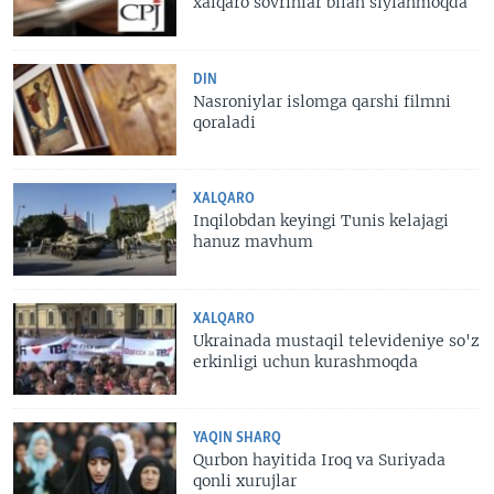
xalqaro sovrinlar bilan siylanmoqda
DIN
Nasroniylar islomga qarshi filmni
qoraladi
XALQARO
Inqilobdan keyingi Tunis kelajagi
hanuz mavhum
XALQARO
Ukrainada mustaqil televideniye so'z
erkinligi uchun kurashmoqda
YAQIN SHARQ
Qurbon hayitida Iroq va Suriyada
qonli xurujlar