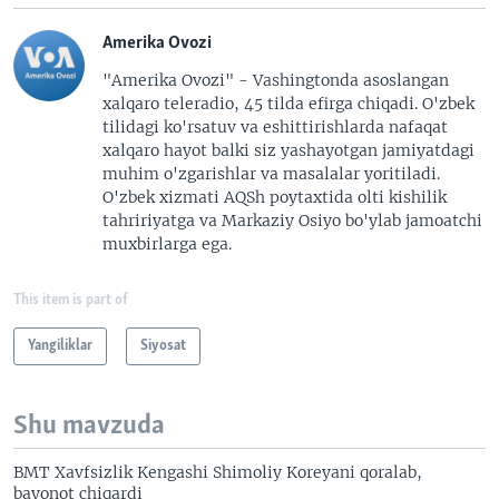
Amerika Ovozi
"Amerika Ovozi" - Vashingtonda asoslangan
xalqaro teleradio, 45 tilda efirga chiqadi. O'zbek
tilidagi ko'rsatuv va eshittirishlarda nafaqat
xalqaro hayot balki siz yashayotgan jamiyatdagi
muhim o'zgarishlar va masalalar yoritiladi.
O'zbek xizmati AQSh poytaxtida olti kishilik
tahririyatga va Markaziy Osiyo bo'ylab jamoatchi
muxbirlarga ega.
This item is part of
Yangiliklar
Siyosat
Shu mavzuda
BMT Xavfsizlik Kengashi Shimoliy Koreyani qoralab,
bayonot chiqardi