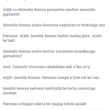
AQSh va Shimoliy Koreya gumanitar yordam xususida
gaplashdi
Shimoliy Koreya yadro dasturini vaqtincha to'xtatishga rozi
Pxenyan: AQSh-Janubiy Koreya harbiy mashq qilsa, urush
bo'ladi
Shimoliy Koreya yadro dasturi yuzasidan muzokaraga
qaytadimi?
Seul: Yadroviy terrorizm tahdididan xoli o'lka yo'q
AQSh-Janubiy Koreya: Pxenyan uzoqni o'ylab ish ko'rsin
Janubiy Koreya yadroviy xavfsizlik bo’yicha sammitga
mezbon
Pxenyan uchirgan raketa bir daqiqa ichida quladi