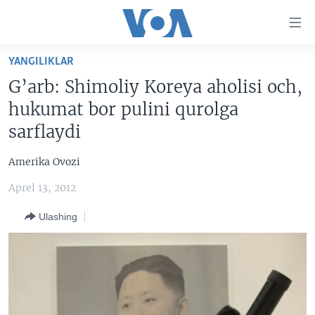
Bosh
sahifaga
boring
Boshiga
YANGILIKLAR
qayting
BOSH SAHIFA
G’arb: Shimoliy Koreya aholisi och,
Qidiruvga
AMERIKA
hukumat bor pulini qurolga
o'ting
MARKAZIY OSIYO
sarflaydi
XALQARO
Amerika Ovozi
VATANDOSHLAR
Aprel 13, 2012
MULTIMEDIA
Ulashing
IJTIMOIY TARMOQLAR
AMERIKA MANZARALARI
INGLIZ TILI DARSLARI
XALQARO HAYOT
FACEBOOK
EDITORIAL
VASHINGTON CHOYXONASI
YOUTUBE
MOBIL-SALOM!
INSTAGRAM
Learning English