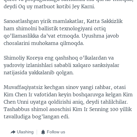
deydi Oq uy matbuot kotibi Jey Karni.
Sanoatlashgan yirik mamlakatlar, Katta Sakkizlik
ham shimolni ballistik texnologiyani ortiq
qo’llamaslikka da’vat etmoqda. Uyushma javob
choralarini muhokama qilmoqda.
Shimoliy Koreya eng qashshoq o’lkalardan va
yadroviy izlanishlari sababli xalqaro sanksiyalar
natijasida yakkalanib qolgan.
Muvaffaqiyatsiz kechgan sinov yangi rahbar, otasi
Kim Chen Ir vafotidan keyin boshqaruvga kelgan Kim
Chen Unni uyatga qoldirishi aniq, deydi tahlilchilar.
Tashabbus shimol asoschisi Kim Ir Senning 100 yillik
tavalludiga bog’langan edi.
Ulashing
Follow us