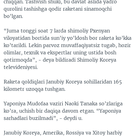
chiqqan. Tashvish shuki, bu davlat aslida yadro
qurolini tashishga qodir raketani sinamoqchi
bo’lgan.
“Juma tonggi soat 7 larda shimoliy Pxenyan
viloyatidan bortida sun’iy yo’ldosh bor raketa ko’kka
ko’tarildi. Lekin parvoz muvaffaqiyatsiz tugab, hozir
olimlar, texnik va ekspertlar uning ustida bosh
qotirmoqda”, - deya bildiradi Shimoliy Koreya
televideniyesi.
Raketa qoldiqlari Janubiy Koreya sohillaridan 165
kilometr uzoqqa tushgan.
Yaponiya Mudofaa vaziri Naoki Tanaka so’zlariga
ko’ra, uchish bir daqiqa davom etgan. “Yaponiya
sarhadlari buzilmadi”, - deydi u.
Janubiy Koreya, Amerika, Rossiya va Xitoy harbiy