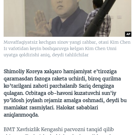
VIDEO
ODNOKLASSNIKI
XABARLAR SURATLARDA
TELEGRAM
TWITTER
SOUNDCLOUD
VOA
Muvaffaqiyatsiz kechgan sinov yangi rahbar, otasi Kim Chen
Ir vafotidan keyin boshqaruvga kelgan Kim Chen Unni
uyatga qoldirishi aniq, deydi tahlilchilar
Shimoliy Koreya xalqaro hamjamiyat e’tiroziga
qaramasdan fazoga raketa uchirdi, biroq qurilma
ko’tarilgani zahoti parchalanib Sariq dengizga
qulagan. Orbitaga ob-havoni kuzatuvchi sun’iy
yo’ldosh joylash rejamiz amalga oshmadi, deydi bu
mamlakat rasmiylari. Halokat sabablari
aniqlanmoqda.
BMT Xavfsizlik Kengashi parvozni tanqid qilib