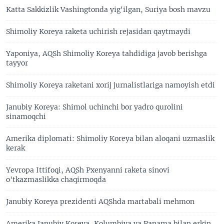
Katta Sakkizlik Vashingtonda yig'ilgan, Suriya bosh mavzu
Shimoliy Koreya raketa uchirish rejasidan qaytmaydi
Yaponiya, AQSh Shimoliy Koreya tahdidiga javob berishga
tayyor
Shimoliy Koreya raketani xorij jurnalistlariga namoyish etdi
Janubiy Koreya: Shimol uchinchi bor yadro qurolini
sinamoqchi
Amerika diplomati: Shimoliy Koreya bilan aloqani uzmaslik
kerak
Yevropa Ittifoqi, AQSh Pxenyanni raketa sinovi
o'tkazmaslikka chaqirmoqda
Janubiy Koreya prezidenti AQShda martabali mehmon
Amerika Janubiy Koreya, Kolumbiya va Panama bilan erkin