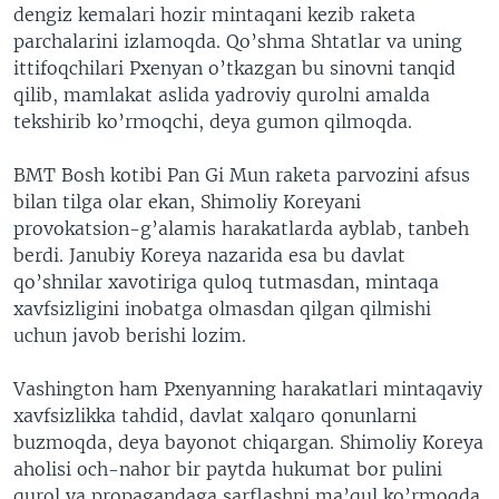
dengiz kemalari hozir mintaqani kezib raketa
parchalarini izlamoqda. Qo’shma Shtatlar va uning
ittifoqchilari Pxenyan o’tkazgan bu sinovni tanqid
qilib, mamlakat aslida yadroviy qurolni amalda
tekshirib ko’rmoqchi, deya gumon qilmoqda.
BMT Bosh kotibi Pan Gi Mun raketa parvozini afsus
bilan tilga olar ekan, Shimoliy Koreyani
provokatsion-g’alamis harakatlarda ayblab, tanbeh
berdi. Janubiy Koreya nazarida esa bu davlat
qo’shnilar xavotiriga quloq tutmasdan, mintaqa
xavfsizligini inobatga olmasdan qilgan qilmishi
uchun javob berishi lozim.
Vashington ham Pxenyanning harakatlari mintaqaviy
xavfsizlikka tahdid, davlat xalqaro qonunlarni
buzmoqda, deya bayonot chiqargan. Shimoliy Koreya
aholisi och-nahor bir paytda hukumat bor pulini
qurol va propagandaga sarflashni ma’qul ko’rmoqda,