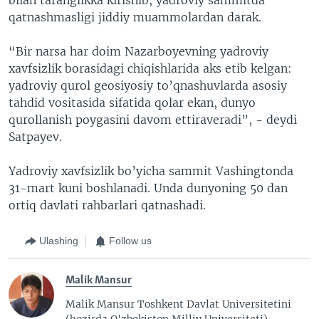
qatnashmasligi jiddiy muammolardan darak.
“Bir narsa har doim Nazarboyevning yadroviy
xavfsizlik borasidagi chiqishlarida aks etib kelgan:
yadroviy qurol geosiyosiy to’qnashuvlarda asosiy
tahdid vositasida sifatida qolar ekan, dunyo
qurollanish poygasini davom ettiraveradi”, - deydi
Satpayev.
Yadroviy xavfsizlik bo’yicha sammit Vashingtonda
31-mart kuni boshlanadi. Unda dunyoning 50 dan
ortiq davlati rahbarlari qatnashadi.
Ulashing
Follow us
Malik Mansur
Malik Mansur Toshkent Davlat Universitetini
(hozirda O'zbekiston Milliy Universiteti)