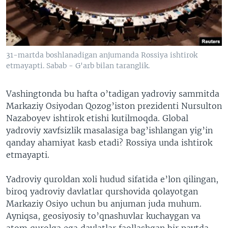
VIDEO
ODNOKLASSNIKI
XABARLAR SURATLARDA
TELEGRAM
TWITTER
31-martda boshlanadigan anjumanda Rossiya ishtirok
SOUNDCLOUD
VOA
etmayapti. Sabab - G'arb bilan taranglik.
Vashingtonda bu hafta o’tadigan yadroviy sammitda
Markaziy Osiyodan Qozog’iston prezidenti Nursulton
Nazaboyev ishtirok etishi kutilmoqda. Global
yadroviy xavfsizlik masalasiga bag’ishlangan yig’in
qanday ahamiyat kasb etadi? Rossiya unda ishtirok
etmayapti.
Yadroviy quroldan xoli hudud sifatida e’lon qilingan,
biroq yadroviy davlatlar qurshovida qolayotgan
Markaziy Osiyo uchun bu anjuman juda muhum.
Ayniqsa, geosiyosiy to’qnashuvlar kuchaygan va
atom qurolga ega davlatlar faollashgan bir paytda.