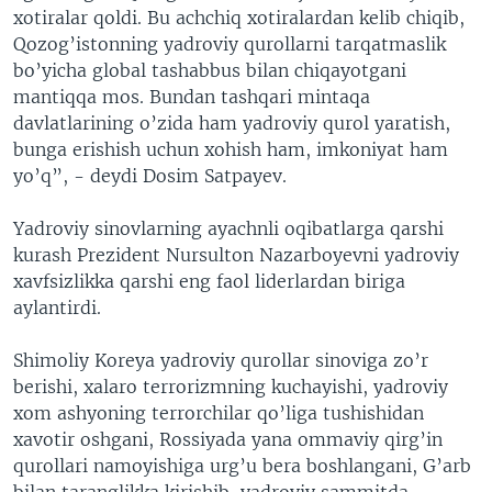
xotiralar qoldi. Bu achchiq xotiralardan kelib chiqib,
Qozog’istonning yadroviy qurollarni tarqatmaslik
bo’yicha global tashabbus bilan chiqayotgani
mantiqqa mos. Bundan tashqari mintaqa
davlatlarining o’zida ham yadroviy qurol yaratish,
bunga erishish uchun xohish ham, imkoniyat ham
yo’q”, - deydi Dosim Satpayev.
Yadroviy sinovlarning ayachnli oqibatlarga qarshi
kurash Prezident Nursulton Nazarboyevni yadroviy
xavfsizlikka qarshi eng faol liderlardan biriga
aylantirdi.
Shimoliy Koreya yadroviy qurollar sinoviga zo’r
berishi, xalaro terrorizmning kuchayishi, yadroviy
xom ashyoning terrorchilar qo’liga tushishidan
xavotir oshgani, Rossiyada yana ommaviy qirg’in
qurollari namoyishiga urg’u bera boshlangani, G’arb
bilan taranglikka kirishib, yadroviy sammitda