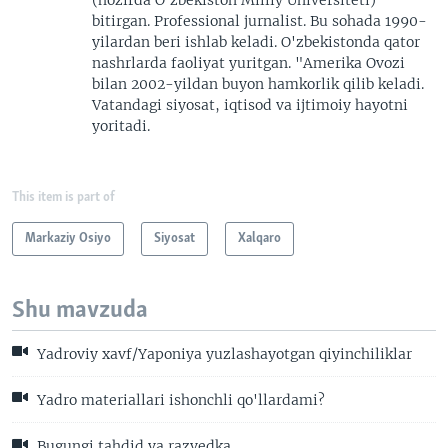
bitirgan. Professional jurnalist. Bu sohada 1990-
yilardan beri ishlab keladi. O'zbekistonda qator
nashrlarda faoliyat yuritgan. "Amerika Ovozi
bilan 2002-yildan buyon hamkorlik qilib keladi.
Vatandagi siyosat, iqtisod va ijtimoiy hayotni
yoritadi.
This item is part of
Markaziy Osiyo
Siyosat
Xalqaro
Shu mavzuda
Yadroviy xavf/Yaponiya yuzlashayotgan qiyinchiliklar
Yadro materiallari ishonchli qo'llardami?
Bugungi tahdid va razvedka