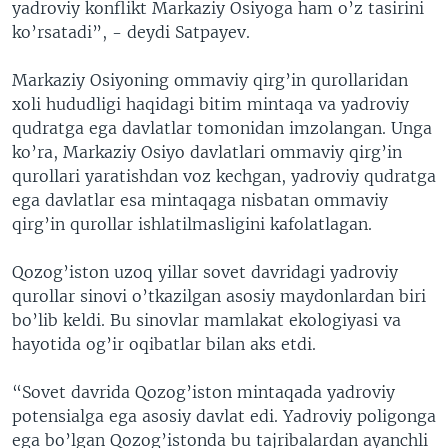
yadroviy konflikt Markaziy Osiyoga ham o’z tasirini
ko’rsatadi”, - deydi Satpayev.
Markaziy Osiyoning ommaviy qirg’in qurollaridan
xoli hududligi haqidagi bitim mintaqa va yadroviy
qudratga ega davlatlar tomonidan imzolangan. Unga
ko’ra, Markaziy Osiyo davlatlari ommaviy qirg’in
qurollari yaratishdan voz kechgan, yadroviy qudratga
ega davlatlar esa mintaqaga nisbatan ommaviy
qirg’in qurollar ishlatilmasligini kafolatlagan.
Qozog’iston uzoq yillar sovet davridagi yadroviy
qurollar sinovi o’tkazilgan asosiy maydonlardan biri
bo’lib keldi. Bu sinovlar mamlakat ekologiyasi va
hayotida og’ir oqibatlar bilan aks etdi.
“Sovet davrida Qozog’iston mintaqada yadroviy
potensialga ega asosiy davlat edi. Yadroviy poligonga
ega bo’lgan Qozog’istonda bu tajribalardan ayanchli