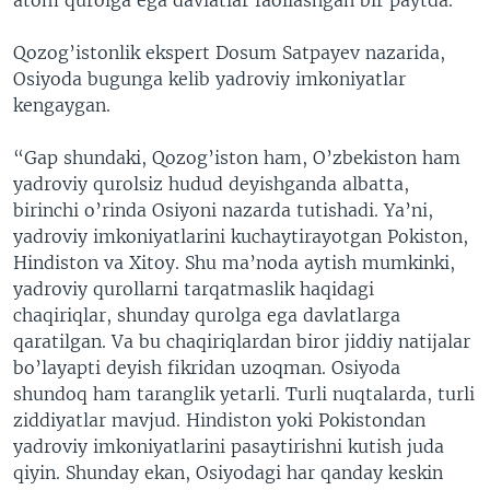
Qozog’istonlik ekspert Dosum Satpayev nazarida,
Osiyoda bugunga kelib yadroviy imkoniyatlar
kengaygan.
“Gap shundaki, Qozog’iston ham, O’zbekiston ham
yadroviy qurolsiz hudud deyishganda albatta,
birinchi o’rinda Osiyoni nazarda tutishadi. Ya’ni,
yadroviy imkoniyatlarini kuchaytirayotgan Pokiston,
Hindiston va Xitoy. Shu ma’noda aytish mumkinki,
yadroviy qurollarni tarqatmaslik haqidagi
chaqiriqlar, shunday qurolga ega davlatlarga
qaratilgan. Va bu chaqiriqlardan biror jiddiy natijalar
bo’layapti deyish fikridan uzoqman. Osiyoda
shundoq ham taranglik yetarli. Turli nuqtalarda, turli
ziddiyatlar mavjud. Hindiston yoki Pokistondan
yadroviy imkoniyatlarini pasaytirishni kutish juda
qiyin. Shunday ekan, Osiyodagi har qanday keskin