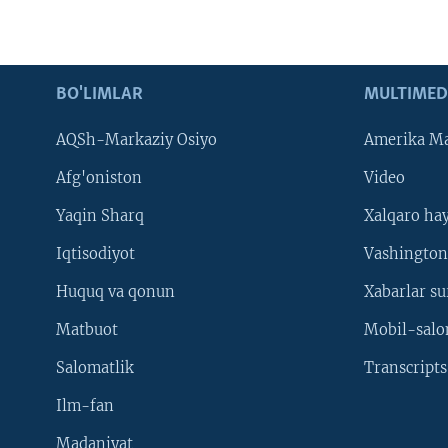
BO'LIMLAR
MULTIMED
AQSh-Markaziy Osiyo
Amerika Ma
Afg'oniston
Video
Yaqin Sharq
Xalqaro ha
Iqtisodiyot
Vashington
Huquq va qonun
Xabarlar su
Matbuot
Mobil-salo
Salomatlik
Transcripts
Ilm-fan
Madaniyat