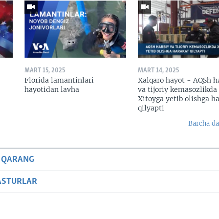
MART 15, 2025
MART 14, 2025
Florida lamantinlari
Xalqaro hayot - AQSh h
hayotidan lavha
va tijoriy kemasozlikda
Xitoyga yetib olishga h
qilyapti
Barcha da
 QARANG
ASTURLAR