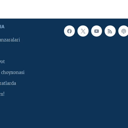
IA
nzaralari
yot
 choyxonasi
ratlarda
m!