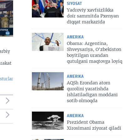
SIYOSAT
Yadroviy xavfsizlikka
doir sammitda Pxenyan
diqqat markazida
AMERIKA
Obama: Argentina,
Shveysariya, O'zbekiston
arbiy
boyitilgan urandan
qutulgani maqtovga loyiq
arakat
AMERIKA
sturlar
AQSh Erondan atom
qurolini yaratishda
ishlatiladigan moddani
sotib olmoqda
AMERIKA
Prezident Obama
Xirosimani ziyorat qiladi