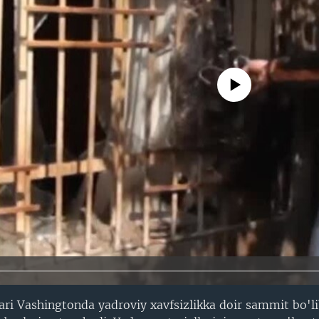
No media source currently avail
ari Vashingtonda yadroviy xavfsizlikka doir sammit bo'li