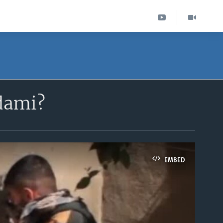
rdami?
EMBED