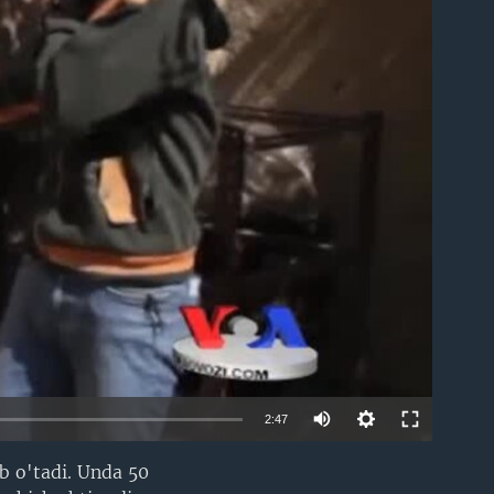
able
2:47
b o'tadi. Unda 50
EMBED