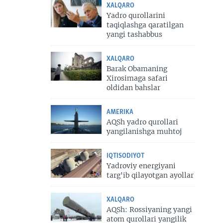
XALQARO
Yadro qurollarini
taqiqlashga qaratilgan
yangi tashabbus
XALQARO
Barak Obamaning
Xirosimaga safari
oldidan bahslar
AMERIKA
AQSh yadro qurollari
yangilanishga muhtoj
IQTISODIYOT
Yadroviy energiyani
targ'ib qilayotgan ayollar
XALQARO
AQSh: Rossiyaning yangi
atom qurollari yangilik