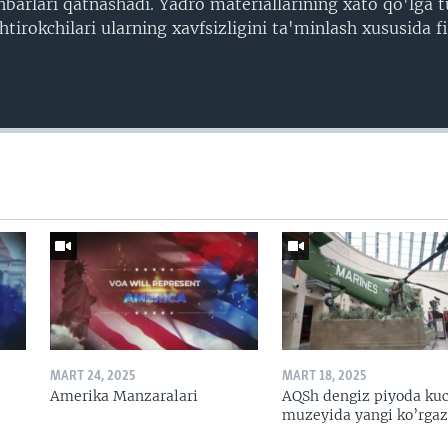
barlari qatnashadi. Yadro materiallarining xato qo'lga t
tirokchilari ularning xavfsizligini ta'minlash xususida f
MART 24, 2025
MART 18, 2025
Amerika Manzaralari
AQSh dengiz piyoda kuc
muzeyida yangi ko’rga