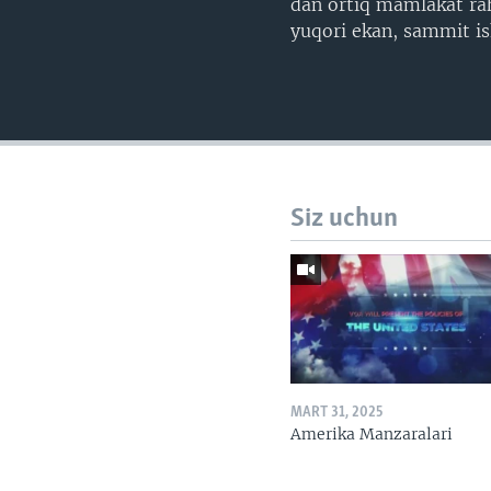
dan ortiq mamlakat rah
yuqori ekan, sammit ish
Siz uchun
MART 31, 2025
Amerika Manzaralari