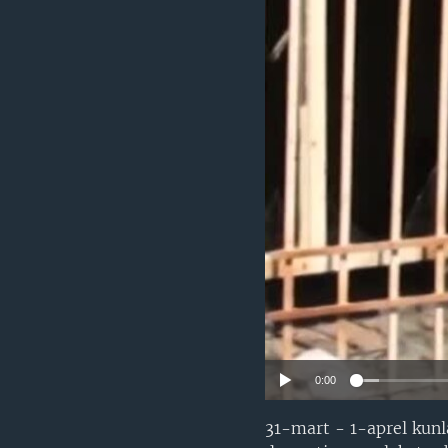
VIDEO
ODNOKLASSNIKI
XABARLAR SURATLARDA
TELEGRAM
TWITTER
SOUNDCLOUD
0:00
31-mart - 1-aprel kunl