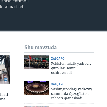
ushish ehtimoli
ikr almashadi.
Shu mavzuda
XALQARO
Pokiston taktik yadroviy
qurollari sonini
oshiraveradi
XALQARO
Vashingtondagi yadroviy
sammitda Qozog'iston
hlari
rahbari qatnashadi
zma