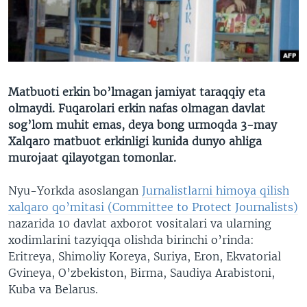
VIDEO
ODNOKLASSNIKI
XABARLAR SURATLARDA
TELEGRAM
TWITTER
SOUNDCLOUD
VOA
Matbuoti erkin bo’lmagan jamiyat taraqqiy eta
olmaydi. Fuqarolari erkin nafas olmagan davlat
sog’lom muhit emas, deya bong urmoqda 3-may
Xalqaro matbuot erkinligi kunida dunyo ahliga
murojaat qilayotgan tomonlar.
Nyu-Yorkda asoslangan
Jurnalistlarni himoya qilish
xalqaro qo’mitasi (Committee to Protect Journalists)
nazarida 10 davlat axborot vositalari va ularning
xodimlarini tazyiqqa olishda birinchi o’rinda:
Eritreya, Shimoliy Koreya, Suriya, Eron, Ekvatorial
Gvineya, O’zbekiston, Birma, Saudiya Arabistoni,
Kuba va Belarus.