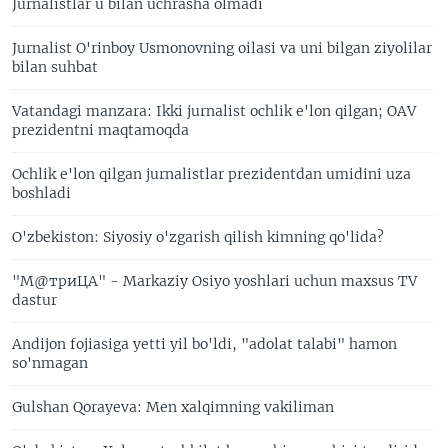
Jurnalistlar u bilan uchrasha olmadi
Jurnalist O'rinboy Usmonovning oilasi va uni bilgan ziyolilar
bilan suhbat
Vatandagi manzara: Ikki jurnalist ochlik e'lon qilgan; OAV
prezidentni maqtamoqda
Ochlik e'lon qilgan jurnalistlar prezidentdan umidini uza
boshladi
O'zbekiston: Siyosiy o'zgarish qilish kimning qo'lida?
"М@триЦА" - Markaziy Osiyo yoshlari uchun maxsus TV
dastur
Andijon fojiasiga yetti yil bo'ldi, "adolat talabi" hamon
so'nmagan
Gulshan Qorayeva: Men xalqimning vakiliman