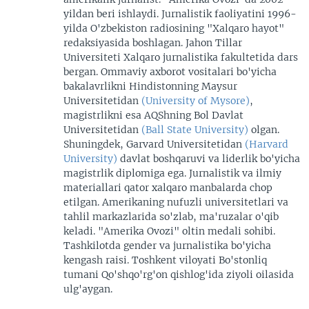
yildan beri ishlaydi. Jurnalistik faoliyatini 1996-
yilda O'zbekiston radiosining "Xalqaro hayot"
redaksiyasida boshlagan. Jahon Tillar
Universiteti Xalqaro jurnalistika fakultetida dars
bergan. Ommaviy axborot vositalari bo'yicha
bakalavrlikni Hindistonning Maysur
Universitetidan
(University of Mysore)
,
magistrlikni esa AQShning Bol Davlat
Universitetidan
(Ball State University)
olgan.
Shuningdek, Garvard Universitetidan
(Harvard
University)
davlat boshqaruvi va liderlik bo'yicha
magistrlik diplomiga ega. Jurnalistik va ilmiy
materiallari qator xalqaro manbalarda chop
etilgan. Amerikaning nufuzli universitetlari va
tahlil markazlarida so'zlab, ma'ruzalar o'qib
keladi. "Amerika Ovozi" oltin medali sohibi.
Tashkilotda gender va jurnalistika bo'yicha
kengash raisi. Toshkent viloyati Bo'stonliq
tumani Qo'shqo'rg'on qishlog'ida ziyoli oilasida
ulg'aygan.