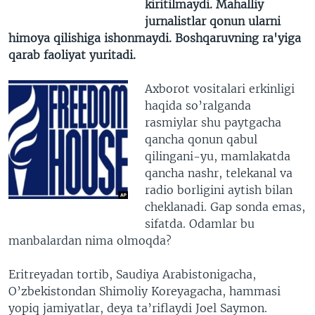
kiritilmaydi. Mahalliy
jurnalistlar qonun ularni
himoya qilishiga ishonmaydi. Boshqaruvning ra'yiga
qarab faoliyat yuritadi.
Axborot vositalari erkinligi
haqida so’ralganda
rasmiylar shu paytgacha
qancha qonun qabul
qilingani-yu, mamlakatda
qancha nashr, telekanal va
radio borligini aytish bilan
cheklanadi. Gap sonda emas,
sifatda. Odamlar bu
manbalardan nima olmoqda?
Eritreyadan tortib, Saudiya Arabistonigacha,
O’zbekistondan Shimoliy Koreyagacha, hammasi
yopiq jamiyatlar, deya ta’riflaydi Joel Saymon.