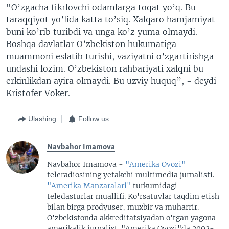
"O’zgacha fikrlovchi odamlarga toqat yo’q. Bu
taraqqiyot yo’lida katta to’siq. Xalqaro hamjamiyat
buni ko’rib turibdi va unga ko’z yuma olmaydi.
Boshqa davlatlar O’zbekiston hukumatiga
muammoni eslatib turishi, vaziyatni o’zgartirishga
undashi lozim. O’zbekiston rahbariyati xalqni bu
erkinlikdan ayira olmaydi. Bu uzviy huquq”, - deydi
Kristofer Voker.
Ulashing
Follow us
Navbahor Imamova
Navbahor Imamova -
"Amerika Ovozi"
teleradiosining yetakchi multimedia jurnalisti.
"Amerika Manzaralari"
turkumidagi
teledasturlar muallifi. Ko'rsatuvlar taqdim etish
bilan birga prodyuser, muxbir va muharrir.
O'zbekistonda akkreditatsiyadan o'tgan yagona
amerikalik jurnalist. "Amerika Ovozi"da 2002-