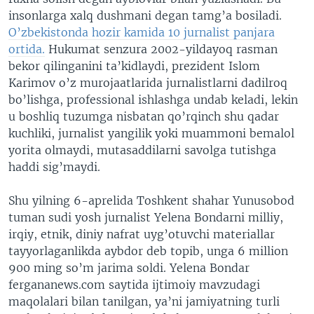
insonlarga xalq dushmani degan tamg’a bosiladi.
O’zbekistonda hozir kamida 10 jurnalist panjara
ortida.
Hukumat senzura 2002-yildayoq rasman
bekor qilinganini ta’kidlaydi, prezident Islom
Karimov o’z murojaatlarida jurnalistlarni dadilroq
bo’lishga, professional ishlashga undab keladi, lekin
u boshliq tuzumga nisbatan qo’rqinch shu qadar
kuchliki, jurnalist yangilik yoki muammoni bemalol
yorita olmaydi, mutasaddilarni savolga tutishga
haddi sig’maydi.
Shu yilning 6-aprelida Toshkent shahar Yunusobod
tuman sudi yosh jurnalist Yelena Bondarni milliy,
irqiy, etnik, diniy nafrat uyg’otuvchi materiallar
tayyorlaganlikda aybdor deb topib, unga 6 million
900 ming so’m jarima soldi. Yelena Bondar
fergananews.com saytida ijtimoiy mavzudagi
maqolalari bilan tanilgan, ya’ni jamiyatning turli