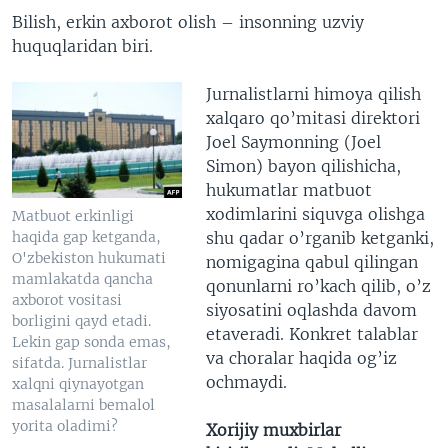
Bilish, erkin axborot olish – insonning uzviy
huquqlaridan biri.
Jurnalistlarni himoya qilish
xalqaro qo’mitasi direktori
Joel Saymonning (Joel
Simon) bayon qilishicha,
hukumatlar matbuot
xodimlarini siquvga olishga
Matbuot erkinligi
haqida gap ketganda,
shu qadar o’rganib ketganki,
O'zbekiston hukumati
nomigagina qabul qilingan
mamlakatda qancha
qonunlarni ro’kach qilib, o’z
axborot vositasi
siyosatini oqlashda davom
borligini qayd etadi.
etaveradi. Konkret talablar
Lekin gap sonda emas,
va choralar haqida og’iz
sifatda. Jurnalistlar
ochmaydi.
xalqni qiynayotgan
masalalarni bemalol
yorita oladimi?
Xorijiy muxbirlar