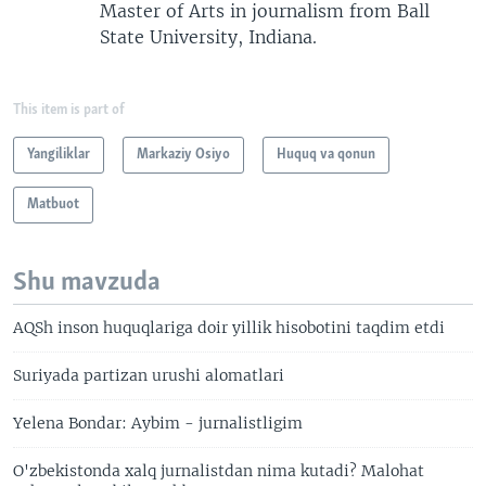
Master of Arts in journalism from Ball
State University, Indiana.
This item is part of
Yangiliklar
Markaziy Osiyo
Huquq va qonun
Matbuot
Shu mavzuda
AQSh inson huquqlariga doir yillik hisobotini taqdim etdi
Suriyada partizan urushi alomatlari
Yelena Bondar: Aybim - jurnalistligim
O'zbekistonda xalq jurnalistdan nima kutadi? Malohat