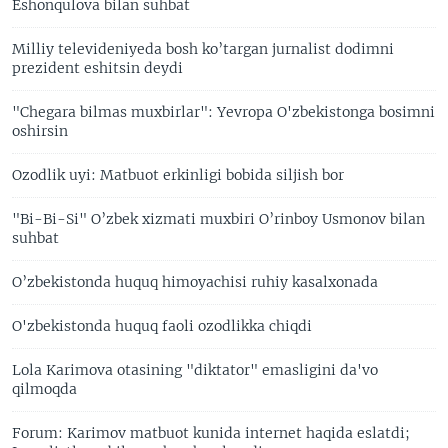
Eshonqulova bilan suhbat
Milliy televideniyeda bosh ko’targan jurnalist dodimni
prezident eshitsin deydi
"Chegara bilmas muxbirlar": Yevropa O'zbekistonga bosimni
oshirsin
Ozodlik uyi: Matbuot erkinligi bobida siljish bor
"Bi-Bi-Si" O’zbek xizmati muxbiri O’rinboy Usmonov bilan
suhbat
O’zbekistonda huquq himoyachisi ruhiy kasalxonada
O'zbekistonda huquq faoli ozodlikka chiqdi
Lola Karimova otasining "diktator" emasligini da'vo
qilmoqda
Forum: Karimov matbuot kunida internet haqida eslatdi;