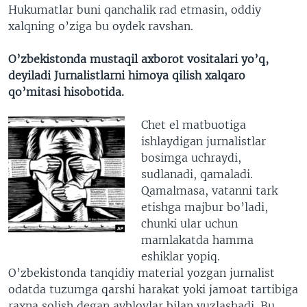
Hukumatlar buni qanchalik rad etmasin, oddiy
xalqning o’ziga bu oydek ravshan.
O’zbekistonda mustaqil axborot vositalari yo’q,
deyiladi Jurnalistlarni himoya qilish xalqaro
qo’mitasi hisobotida.
Chet el matbuotiga
ishlaydigan jurnalistlar
bosimga uchraydi,
sudlanadi, qamaladi.
Qamalmasa, vatanni tark
etishga majbur bo’ladi,
chunki ular uchun
mamlakatda hamma
eshiklar yopiq.
O’zbekistonda tanqidiy material yozgan jurnalist
odatda tuzumga qarshi harakat yoki jamoat tartibiga
raxna solish degan ayblovlar bilan yuzlashadi. Bu