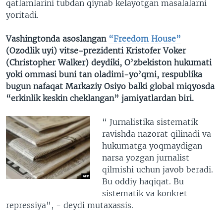
qatlamlarini tubdan qiynab kelayotgan masalalarni
yoritadi.
Vashingtonda asoslangan
“Freedom House”
(Ozodlik uyi) vitse-prezidenti Kristofer Voker
(Christopher Walker) deydiki, O’zbekiston hukumati
yoki ommasi buni tan oladimi-yo’qmi, respublika
bugun nafaqat Markaziy Osiyo balki global miqyosda
“erkinlik keskin cheklangan” jamiyatlardan biri.
“ Jurnalistika sistematik
ravishda nazorat qilinadi va
hukumatga yoqmaydigan
narsa yozgan jurnalist
qilmishi uchun javob beradi.
Bu oddiy haqiqat. Bu
sistematik va konkret
repressiya", - deydi mutaxassis.