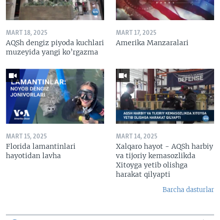
MART 18, 2025
MART 17, 2025
AQSh dengiz piyoda kuchlari
Amerika Manzaralari
muzeyida yangi ko’rgazma
MART 15, 2025
MART 14, 2025
Florida lamantinlari
Xalqaro hayot - AQSh harbiy
hayotidan lavha
va tijoriy kemasozlikda
Xitoyga yetib olishga
harakat qilyapti
Barcha dasturlar