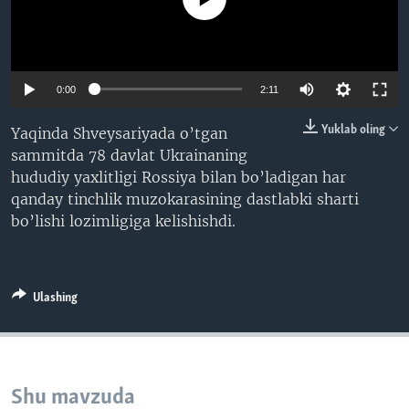
VIDEO
ODNOKLASSNIKI
XABARLAR SURATLARDA
TELEGRAM
TWITTER
0:00
2:11
SOUNDCLOUD
VOA
Yuklab oling
Yaqinda Shveysariyada o’tgan
sammitda 78 davlat Ukrainaning
hududiy yaxlitligi Rossiya bilan bo’ladigan har
qanday tinchlik muzokarasining dastlabki sharti
bo’lishi lozimligiga kelishishdi.
Ulashing
Shu mavzuda