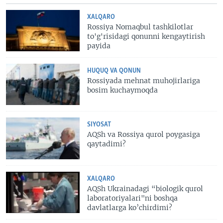
XALQARO
Rossiya Nomaqbul tashkilotlar
to'g'risidagi qonunni kengaytirish
payida
HUQUQ VA QONUN
Rossiyada mehnat muhojirlariga
bosim kuchaymoqda
SIYOSAT
AQSh va Rossiya qurol poygasiga
qaytadimi?
XALQARO
AQSh Ukrainadagi “biologik qurol
laboratoriyalari"ni boshqa
davlatlarga ko’chirdimi?