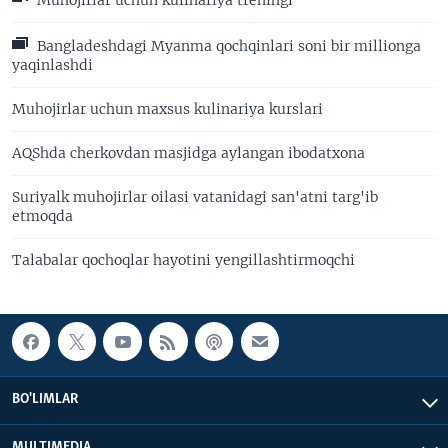
Muhojirlar uchun kulinariya treningi
Bangladeshdagi Myanma qochqinlari soni bir millionga
yaqinlashdi
Muhojirlar uchun maxsus kulinariya kurslari
AQShda cherkovdan masjidga aylangan ibodatxona
Suriyalk muhojirlar oilasi vatanidagi san'atni targ'ib
etmoqda
Talabalar qochoqlar hayotini yengillashtirmoqchi
BO'LIMLAR
MULTIMEDIA