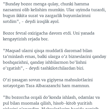
"Bunday bozor menga qulay, chunki hamma
narsamni olib kelishim mumkin. Ular uyimda turardi,
bugun ikkita surat va zargarlik buyumlarimni
sotdim", - deydi iroqlik ayol.
Bozor fevral oxirigacha davom etdi. Uni yanada
kengaytirish rejada bor.
"Maqsad ularni qisqa muddatli daromad bilan
ta'minlash emas, balki ularga o'z bizneslarini qanday
boshqarishni, qanday ishbilarmon bo'lishni
o'rgatish", - deydi tashkilotchilardan biri.
O'zi yasagan sovun va gigiyena mahsulotlarini
sotayotgan Tara Albarazanchi ham mamnun.
"Bu bozorcha orqali do'konda ishlash, odamlar va
pul bilan muomala qilish, hisob-kitob yuritish
sirlarini o'rgandim. Mahsulotlarim haqida gapirib