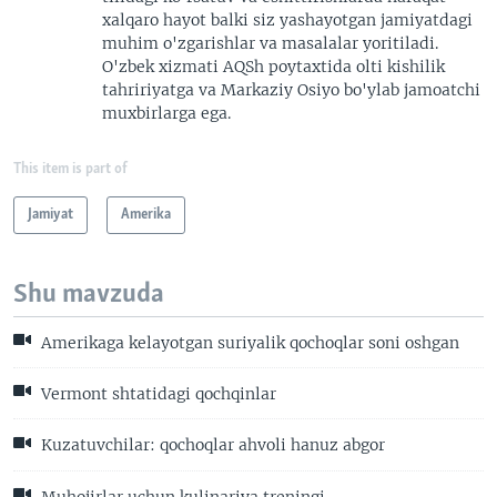
xalqaro hayot balki siz yashayotgan jamiyatdagi
muhim o'zgarishlar va masalalar yoritiladi.
O'zbek xizmati AQSh poytaxtida olti kishilik
tahririyatga va Markaziy Osiyo bo'ylab jamoatchi
muxbirlarga ega.
This item is part of
Jamiyat
Amerika
Shu mavzuda
Amerikaga kelayotgan suriyalik qochoqlar soni oshgan
Vermont shtatidagi qochqinlar
Kuzatuvchilar: qochoqlar ahvoli hanuz abgor