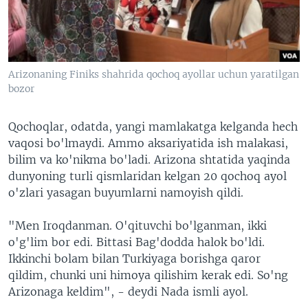
VIDEO
ODNOKLASSNIKI
XABARLAR SURATLARDA
TELEGRAM
TWITTER
Arizonaning Finiks shahrida qochoq ayollar uchun yaratilgan
SOUNDCLOUD
VOA
bozor
Qochoqlar, odatda, yangi mamlakatga kelganda hech
vaqosi bo'lmaydi. Ammo aksariyatida ish malakasi,
bilim va ko'nikma bo'ladi. Arizona shtatida yaqinda
dunyoning turli qismlaridan kelgan 20 qochoq ayol
o'zlari yasagan buyumlarni namoyish qildi.
"Men Iroqdanman. O'qituvchi bo'lganman, ikki
o'g'lim bor edi. Bittasi Bag'dodda halok bo'ldi.
Ikkinchi bolam bilan Turkiyaga borishga qaror
qildim, chunki uni himoya qilishim kerak edi. So'ng
Arizonaga keldim", - deydi Nada ismli ayol.