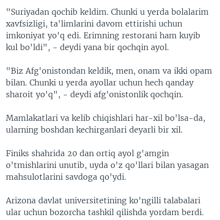
"Suriyadan qochib keldim. Chunki u yerda bolalarim
xavfsizligi, ta'limlarini davom ettirishi uchun
imkoniyat yo'q edi. Erimning restorani ham kuyib
kul bo'ldi", - deydi yana bir qochqin ayol.
"Biz Afg'onistondan keldik, men, onam va ikki opam
bilan. Chunki u yerda ayollar uchun hech qanday
sharoit yo'q", - deydi afg'onistonlik qochqin.
Mamlakatlari va kelib chiqishlari har-xil bo'lsa-da,
ularning boshdan kechirganlari deyarli bir xil.
Finiks shahrida 20 dan ortiq ayol g'amgin
o'tmishlarini unutib, uyda o'z qo'llari bilan yasagan
mahsulotlarini savdoga qo'ydi.
Arizona davlat universitetining ko'ngilli talabalari
ular uchun bozorcha tashkil qilishda yordam berdi.