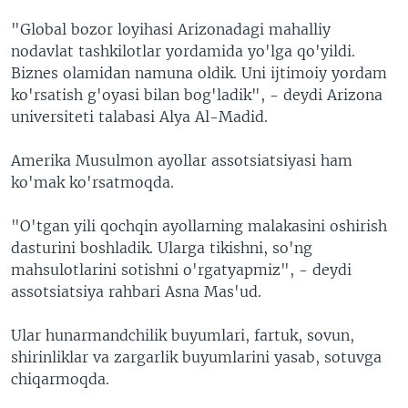
"Global bozor loyihasi Arizonadagi mahalliy
nodavlat tashkilotlar yordamida yo'lga qo'yildi.
Biznes olamidan namuna oldik. Uni ijtimoiy yordam
ko'rsatish g'oyasi bilan bog'ladik", - deydi Arizona
universiteti talabasi Alya Al-Madid.
Amerika Musulmon ayollar assotsiatsiyasi ham
ko'mak ko'rsatmoqda.
"O'tgan yili qochqin ayollarning malakasini oshirish
dasturini boshladik. Ularga tikishni, so'ng
mahsulotlarini sotishni o'rgatyapmiz", - deydi
assotsiatsiya rahbari Asna Mas'ud.
Ular hunarmandchilik buyumlari, fartuk, sovun,
shirinliklar va zargarlik buyumlarini yasab, sotuvga
chiqarmoqda.