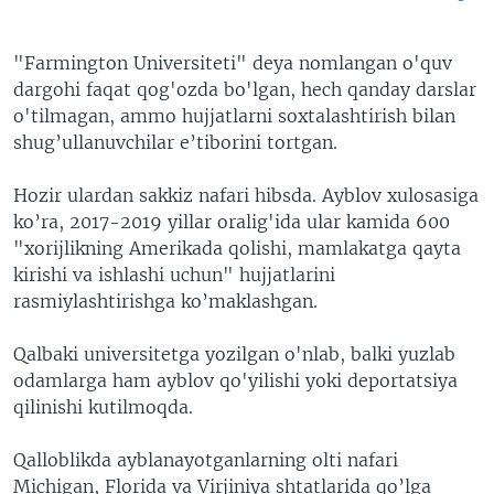
"Farmington Universiteti" deya nomlangan o'quv
dargohi faqat qog'ozda bo'lgan, hech qanday darslar
o'tilmagan, ammo hujjatlarni soxtalashtirish bilan
shug’ullanuvchilar e’tiborini tortgan.
Hozir ulardan sakkiz nafari hibsda. Ayblov xulosasiga
ko’ra, 2017-2019 yillar oralig'ida ular kamida 600
"xorijlikning Amerikada qolishi, mamlakatga qayta
kirishi va ishlashi uchun" hujjatlarini
rasmiylashtirishga ko’maklashgan.
Qalbaki universitetga yozilgan o'nlab, balki yuzlab
odamlarga ham ayblov qo'yilishi yoki deportatsiya
qilinishi kutilmoqda.
Qalloblikda ayblanayotganlarning olti nafari
Michigan, Florida va Virjiniya shtatlarida qo’lga