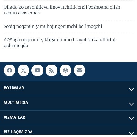
Oilada zo'ravonlik va jinoyatchilik endi boshpana olish
uchun asos emas
Sobiq noqonuniy muhojir qonunchi bo'lmoqchi
AQShga noqonuniy kirgan muhojir ayol farzandlarini
qidirmoqda
BO'LIMLAR
MULTIMEDIA
XIZMATLAR
BIZ HAQIMIZDA