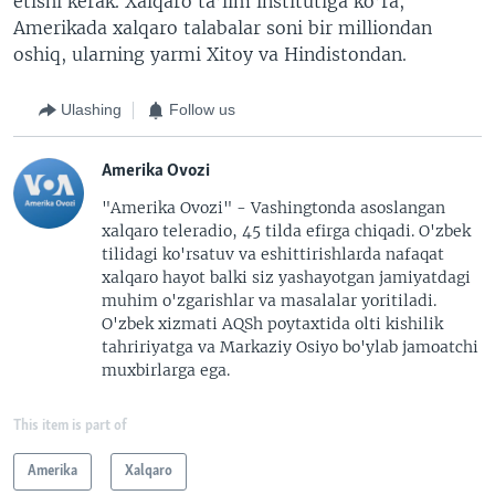
etishi kerak. Xalqaro ta’lim institutiga ko’ra,
Amerikada xalqaro talabalar soni bir milliondan
oshiq, ularning yarmi Xitoy va Hindistondan.
Ulashing
Follow us
Amerika Ovozi
"Amerika Ovozi" - Vashingtonda asoslangan
xalqaro teleradio, 45 tilda efirga chiqadi. O'zbek
tilidagi ko'rsatuv va eshittirishlarda nafaqat
xalqaro hayot balki siz yashayotgan jamiyatdagi
muhim o'zgarishlar va masalalar yoritiladi.
O'zbek xizmati AQSh poytaxtida olti kishilik
tahririyatga va Markaziy Osiyo bo'ylab jamoatchi
muxbirlarga ega.
This item is part of
Amerika
Xalqaro