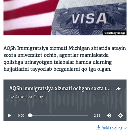
VIDEO
ODNOKLASSNIKI
XABARLAR SURATLARDA
TELEGRAM
TWITTER
SOUNDCLOUD
VOA
AQSh Immigratsiya xizmati Michigan shtatida atayin
soxta universitet ochib, agentlar mamlakatda
qolishga urinayotgan talabalar hamda ularning
hujjatlarini tayyorlab berganlarni qo'lga olgan.
AQSh Immigratsiya xizmati ochgan soxta universitet firibgarlarni fosh etdi
by
Amerika Ovozi
No media source currently available
0:00
2:13
Yuklab oling