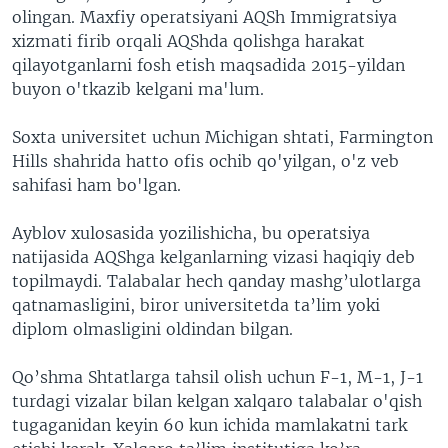
olingan. Maxfiy operatsiyani AQSh Immigratsiya
xizmati firib orqali AQShda qolishga harakat
qilayotganlarni fosh etish maqsadida 2015-yildan
buyon o'tkazib kelgani ma'lum.
Soxta universitet uchun Michigan shtati, Farmington
Hills shahrida hatto ofis ochib qo'yilgan, o'z veb
sahifasi ham bo'lgan.
Ayblov xulosasida yozilishicha, bu operatsiya
natijasida AQShga kelganlarning vizasi haqiqiy deb
topilmaydi. Talabalar hech qanday mashg’ulotlarga
qatnamasligini, biror universitetda ta’lim yoki
diplom olmasligini oldindan bilgan.
Qo’shma Shtatlarga tahsil olish uchun F-1, M-1, J-1
turdagi vizalar bilan kelgan xalqaro talabalar o'qish
tugaganidan keyin 60 kun ichida mamlakatni tark