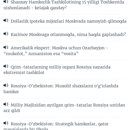
Shanxay Hamkorlik Tashkilotining 15 yilligi Toshkentda
nishonlanadi - kelajak qanday?
Dollarlik ipoteka mijozlari Moskvada namoyish qilmoqda
Karimov Moskvaga otlanmoqda, nima haqda gaplashadi?
Amerikalik ekspert: Moskva uchun Ozarbayjon -
“mukofot,” Armaniston esa “vosita”
Qrim-tatarlarning milliy organi Rossiya nazarida
ekstremist tashkilot
Rossiya-O'zbekiston: Muxolif shaxslarni o'g'irlashda
hamkor
Milliy Majlisidan ayrilgan qrim-tatarlar Rossiya ustidan
arz qildi
Rossiya-O'zbekiston: Strategik hamkorlar, qator
masalalarda bir fikrda