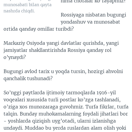
nima choralar ko’rayapmiz?
munosabati bilan qayta
nashrda chiqdi.
Rossiyaga nisbatan bugungi
yondashuv va munosabat
ortida qanday omillar turibdi?
Markaziy Osiyoda yangi davlatlar qurishda, yangi
jamiyatlar shakllantirishda Rossiya qanday rol
o’ynaydi?
Bugungi avlod tarix u yoqda tursin, hozirgi ahvolni
qanchalik tushunadi?
So’nggi paytlarda ijtimoiy tarmoqlarda 1916-yil
voqealari xususida turli postlar ko’zga tashlanadi,
o’ziga xos munozaraga guvohmiz. Turfa fikrlar, turfa
talqin. Bunday muhokamalarning foydali jihatlari bor
- yoshlarda qiziqish uyg’otadi, ularni izlanishga
undaydi. Muddao bu yerda ruslardan alam olish yoki