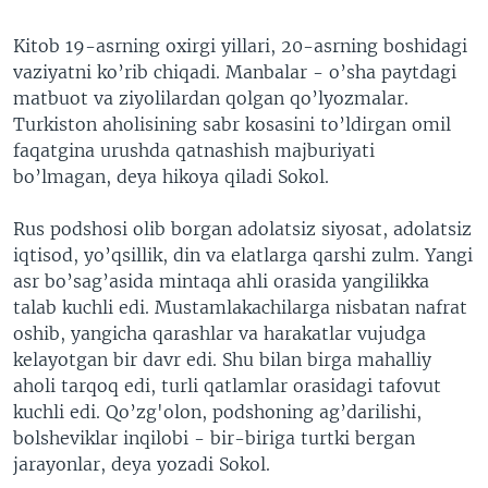
Kitob 19-asrning oxirgi yillari, 20-asrning boshidagi
vaziyatni ko’rib chiqadi. Manbalar - o’sha paytdagi
matbuot va ziyolilardan qolgan qo’lyozmalar.
Turkiston aholisining sabr kosasini to’ldirgan omil
faqatgina urushda qatnashish majburiyati
bo’lmagan, deya hikoya qiladi Sokol.
Rus podshosi olib borgan adolatsiz siyosat, adolatsiz
iqtisod, yo’qsillik, din va elatlarga qarshi zulm. Yangi
asr bo’sag’asida mintaqa ahli orasida yangilikka
talab kuchli edi. Mustamlakachilarga nisbatan nafrat
oshib, yangicha qarashlar va harakatlar vujudga
kelayotgan bir davr edi. Shu bilan birga mahalliy
aholi tarqoq edi, turli qatlamlar orasidagi tafovut
kuchli edi. Qo’zg'olon, podshoning ag’darilishi,
bolsheviklar inqilobi - bir-biriga turtki bergan
jarayonlar, deya yozadi Sokol.