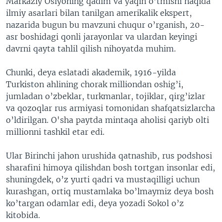
Markaziy Osiyoning qadim va yaqin o’tmishi haqida
ilmiy asarlari bilan tanilgan amerikalik ekspert,
nazarida bugun bu mavzuni chuqur o’rganish, 20-
asr boshidagi qonli jarayonlar va ulardan keyingi
davrni qayta tahlil qilish nihoyatda muhim.
Chunki, deya eslatadi akademik, 1916-yilda
Turkiston ahlining chorak milliondan oshig’i,
jumladan o’zbeklar, turkmanlar, tojiklar, qirg’izlar
va qozoqlar rus armiyasi tomonidan shafqatsizlarcha
o’ldirilgan. O'sha paytda mintaqa aholisi qariyb olti
millionni tashkil etar edi.
Ular Birinchi jahon urushida qatnashib, rus podshosi
sharafini himoya qilishdan bosh tortgan insonlar edi,
shuningdek, o’z yurti qadri va mustaqilligi uchun
kurashgan, ortiq mustamlaka bo’lmaymiz deya bosh
ko’targan odamlar edi, deya yozadi Sokol o’z
kitobida.