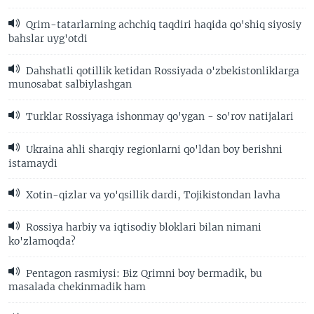
Qrim-tatarlarning achchiq taqdiri haqida qo'shiq siyosiy
bahslar uyg'otdi
Dahshatli qotillik ketidan Rossiyada o'zbekistonliklarga
munosabat salbiylashgan
Turklar Rossiyaga ishonmay qo'ygan - so'rov natijalari
Ukraina ahli sharqiy regionlarni qo'ldan boy berishni
istamaydi
Xotin-qizlar va yo'qsillik dardi, Tojikistondan lavha
Rossiya harbiy va iqtisodiy bloklari bilan nimani
ko'zlamoqda?
Pentagon rasmiysi: Biz Qrimni boy bermadik, bu
masalada chekinmadik ham