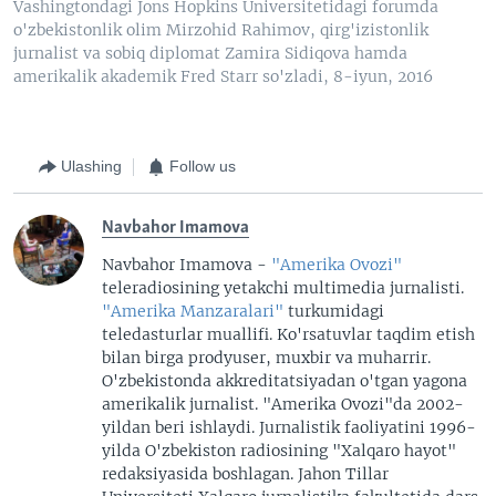
Vashingtondagi Jons Hopkins Universitetidagi forumda
o'zbekistonlik olim Mirzohid Rahimov, qirg'izistonlik
jurnalist va sobiq diplomat Zamira Sidiqova hamda
amerikalik akademik Fred Starr so'zladi, 8-iyun, 2016
Ulashing
Follow us
Navbahor Imamova
Navbahor Imamova -
"Amerika Ovozi"
teleradiosining yetakchi multimedia jurnalisti.
"Amerika Manzaralari"
turkumidagi
teledasturlar muallifi. Ko'rsatuvlar taqdim etish
bilan birga prodyuser, muxbir va muharrir.
O'zbekistonda akkreditatsiyadan o'tgan yagona
amerikalik jurnalist. "Amerika Ovozi"da 2002-
yildan beri ishlaydi. Jurnalistik faoliyatini 1996-
yilda O'zbekiston radiosining "Xalqaro hayot"
redaksiyasida boshlagan. Jahon Tillar