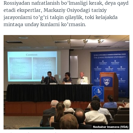
Rossiyadan nafratlanish bo’lmasligi kerak, deya qayd
etadi ekspertlar, Markaziy Osiyodagi tarixiy
jarayonlarni to’g’ri talqin qilaylik, toki kelajakda
mintaqa unday kunlarni ko’rmasin.