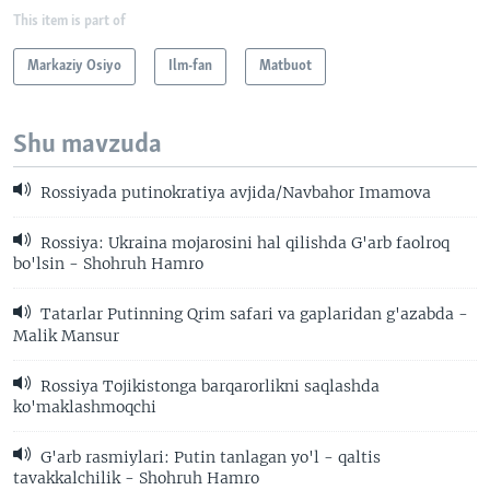
This item is part of
Markaziy Osiyo
Ilm-fan
Matbuot
Shu mavzuda
Rossiyada putinokratiya avjida/Navbahor Imamova
Rossiya: Ukraina mojarosini hal qilishda G'arb faolroq
bo'lsin - Shohruh Hamro
Tatarlar Putinning Qrim safari va gaplaridan g'azabda -
Malik Mansur
Rossiya Tojikistonga barqarorlikni saqlashda
ko'maklashmoqchi
G'arb rasmiylari: Putin tanlagan yo'l - qaltis
tavakkalchilik - Shohruh Hamro