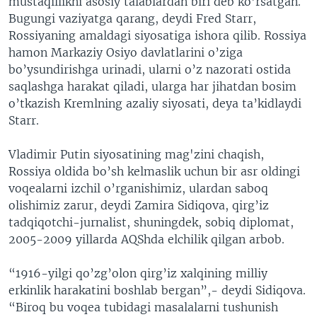
mustaqillikni asosiy talablardan biri deb ko’rsatgan.
Bugungi vaziyatga qarang, deydi Fred Starr,
Rossiyaning amaldagi siyosatiga ishora qilib. Rossiya
hamon Markaziy Osiyo davlatlarini o’ziga
bo’ysundirishga urinadi, ularni o’z nazorati ostida
saqlashga harakat qiladi, ularga har jihatdan bosim
o’tkazish Kremlning azaliy siyosati, deya ta’kidlaydi
Starr.
Vladimir Putin siyosatining mag'zini chaqish,
Rossiya oldida bo’sh kelmaslik uchun bir asr oldingi
voqealarni izchil o’rganishimiz, ulardan saboq
olishimiz zarur, deydi Zamira Sidiqova, qirg’iz
tadqiqotchi-jurnalist, shuningdek, sobiq diplomat,
2005-2009 yillarda AQShda elchilik qilgan arbob.
“1916-yilgi qo’zg’olon qirg’iz xalqining milliy
erkinlik harakatini boshlab bergan”,- deydi Sidiqova.
“Biroq bu voqea tubidagi masalalarni tushunish