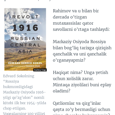
Rahimov va u bilan bir
davrada o’tirgan
mutaxassislar qator
savollarni o’rtaga tashlaydi:
Markaziy Osiyoda Rossiya
bilan bog’liq tarixga qiziqish
qanchalik va uni qanchalik
o’rganayapmiz?
Haqiqat nima? Unga yetish
Edvard Sokolning
uchun xolislik zarur.
“Rossiya
Mintaqa ziyolilari buni eplay
hukmronligidagi
oladimi?
Markaziy Osiyoda 1916-
yilgi qo’zg’olon” nomli
Qatliomlar va qirg’inlar
kitobi ilk bor 1954-yilda
chop etilgan.
qayta ro’y bermasligi uchun
Voqealarning 100 yilligi