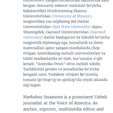
Universiteti Xalqaro jurnalistika fakultetida dars
bergan. Ommaviy axborot vositalari bo'yicha
bakalavrlikni Hindistonning Maysur
Universitetidan
(University of Mysore)
,
magistrlikni esa AQShning Bol Davlat
Universitetidan
(Ball State University)
olgan.
Shuningdek, Garvard Universitetidan
(Harvard
University)
davlat boshqaruvi va liderlik bo'yicha
magistrlik diplomiga ega. Jurnalistik va ilmiy
materiallari qator xalqaro manbalarda chop
etilgan. Amerikaning nufuzli universitetlari va
tahlil markazlarida so'zlab, ma'ruzalar o'qib
keladi. "Amerika Ovozi" oltin medali sohibi.
Tashkilotda gender va jurnalistika bo'yicha
kengash raisi. Toshkent viloyati Bo'stonliq
tumani Qo'shqo'rg'on qishlog'ida ziyoli oilasida
ulg'aygan.
Navbahor Imamova is a prominent Uzbek
journalist at the Voice of America. As
anchor, reporter, multimedia editor and