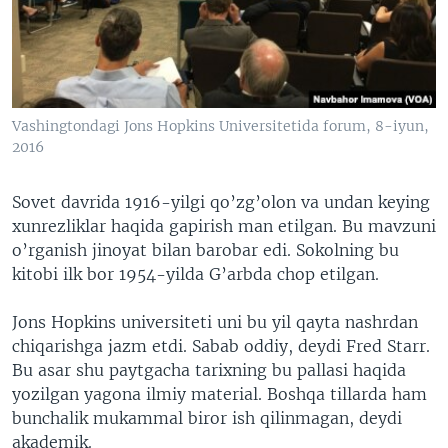
Vashingtondagi Jons Hopkins Universitetida forum, 8-iyun,
2016
Sovet davrida 1916-yilgi qo’zg’olon va undan keying
xunrezliklar haqida gapirish man etilgan. Bu mavzuni
o’rganish jinoyat bilan barobar edi. Sokolning bu
kitobi ilk bor 1954-yilda G’arbda chop etilgan.
Jons Hopkins universiteti uni bu yil qayta nashrdan
chiqarishga jazm etdi. Sabab oddiy, deydi Fred Starr.
Bu asar shu paytgacha tarixning bu pallasi haqida
yozilgan yagona ilmiy material. Boshqa tillarda ham
bunchalik mukammal biror ish qilinmagan, deydi
akademik.