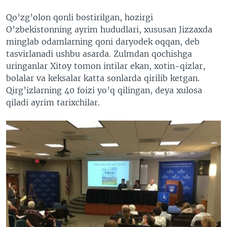
Qo’zg’olon qonli bostirilgan, hozirgi
O’zbekistonning ayrim hududlari, xususan Jizzaxda
minglab odamlarning qoni daryodek oqqan, deb
tasvirlanadi ushbu asarda. Zulmdan qochishga
uringanlar Xitoy tomon intilar ekan, xotin-qizlar,
bolalar va keksalar katta sonlarda qirilib ketgan.
Qirg’izlarning 40 foizi yo’q qilingan, deya xulosa
qiladi ayrim tarixchilar.