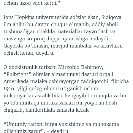
uchun uzoq vaqt ketdi.”
Jons Hopkins universitetida so’zlar ekan, Sidiqova
ilm ahlini bu davrni chuqur o’rganib, oddiy aholi
tushunadigan shaklda materiallar tayyorlash va
mavzuga ko’proq diqqat qaratishga undaydi.
Qayerda bo’lmasin, mavjud manbalar va arxivlarni
ochish kerak, deydi u.
O’zbekistonlik tarixchi Mirzohid Rahimov,
“Fulbright” olimlar almashinuvi dasturi orqali
Amerikada malaka oshirayotgan tadqiqotchi, fikricha
1916-yilgi qo’zg’olonni o’rganish uchun
imkoniyatlar astalik bilan kengayib bormoqda va bu
yo’lda mintaqa mutaxassislari bir yoqadan bosh
chiqarib, hamkorlikda ishlashi kerak.
“Umumiy tarixni birga yozishimiz va muhokama
qilishimiz zarur”, - deydi u.