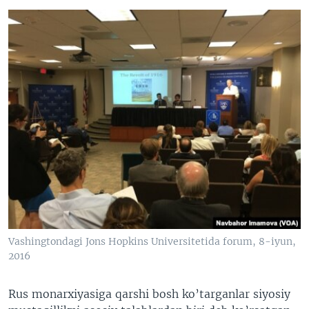
Vashingtondagi Jons Hopkins Universitetida forum, 8-iyun,
2016
Rus monarxiyasiga qarshi bosh ko’targanlar siyosiy