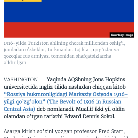
VIDEO
ODNOKLASSNIKI
XABARLAR SURATLARDA
TELEGRAM
TWITTER
SOUNDCLOUD
VOA
1916-yilda Turkiston ahlining chorak milliondan oshig’i,
jumladan o’zbeklar, turkmanlar, tojiklar, qirg’izlar va
qozoqlar rus armiyasi tomonidan shafqatsizlarcha
o’ldirilgan
VASHINGTON —
Yaqinda AQShning Jons Hopkins
universitetida ingliz tilida nashrdan chiqqan kitob
“Rossiya hukmronligidagi Markaziy Osiyoda 1916-
yilgi qo’zg’olon” (The Revolt of 1916 in Russian
Central Asia)
deb nomlanadi. Muallif ikki yil oldin
olamdan o’tgan tarixchi Edvard Dennis Sokol.
Asarga kirish so’zini yozgan professor Fred Starr,