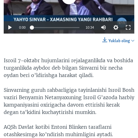
0:00
10:34
Yuklab oling
Isroil 7-oktabr hujumlarini rejalaganlikda va boshida
turganlikda aybdor deb bilgan Sinvarni bir necha
oydan beri o’ldirishga harakat qiladi.
Sinvarning guruh rahbarligiga tayinlanishi Isroil Bosh
vaziri Benyamin Netanyaxuning Isroil G’azoda harbiy
kampaniyasini oxirigacha davom ettirishi kerak
degan ta’kidini kuchaytirishi mumkin.
AQSh Davlat kotibi Entoni Blinken taraflarni
otashkesimga ko’ndirish muhimligini aytadi.