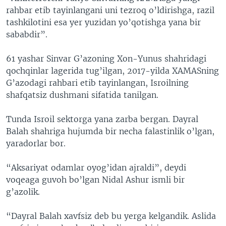
rahbar etib tayinlangani uni tezroq o’ldirishga, razil
tashkilotini esa yer yuzidan yo’qotishga yana bir
sababdir”.
61 yashar Sinvar G’azoning Xon-Yunus shahridagi
qochqinlar lagerida tug’ilgan, 2017-yilda XAMASning
G’azodagi rahbari etib tayinlangan, Isroilning
shafqatsiz dushmani sifatida tanilgan.
Tunda Isroil sektorga yana zarba bergan. Dayral
Balah shahriga hujumda bir necha falastinlik o’lgan,
yaradorlar bor.
“Aksariyat odamlar oyog’idan ajraldi”, deydi
voqeaga guvoh bo’lgan Nidal Ashur ismli bir
g’azolik.
“Dayral Balah xavfsiz deb bu yerga kelgandik. Aslida