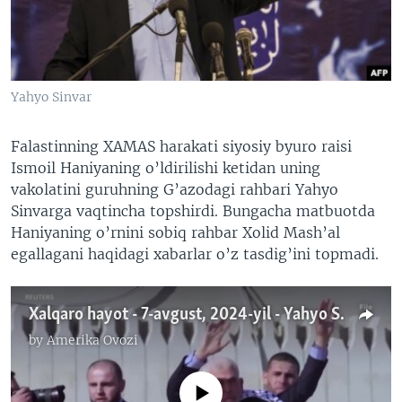
VIDEO
ODNOKLASSNIKI
XABARLAR SURATLARDA
TELEGRAM
TWITTER
Yahyo Sinvar
SOUNDCLOUD
VOA
Falastinning XAMAS harakati siyosiy byuro raisi
Ismoil Haniyaning o’ldirilishi ketidan uning
vakolatini guruhning G’azodagi rahbari Yahyo
Sinvarga vaqtincha topshirdi. Bungacha matbuotda
Haniyaning o’rnini sobiq rahbar Xolid Mash’al
egallagani haqidagi xabarlar o’z tasdig’ini topmadi.
Xalqaro hayot - 7-avgust, 2024-yil - Yahyo Sinvar - XAMASning yangi muvaqqat rahbari
by
Amerika Ovozi
No media source currently available