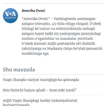
Amerika Ovozi
"Amerika Ovozi" - Vashingtonda asoslangan
xalqaro teleradio, 45 tilda efirga chiqadi. O'zbek
tilidagi ko'rsatuv va eshittirishlarda nafaqat
xalqaro hayot balki siz yashayotgan jamiyatdagi
muhim o'zgarishlar va masalalar yoritiladi.
O'zbek xizmati AQSh poytaxtida olti kishilik
tahririyatga va Markaziy Osiyo bo'ylab jamoatchi
muxbirlarga ega.
Shu mavzuda
Yaqin Sharqda vaziyat tarangligicha qolmoqda
Kim birinchi hujum qiladi - Eron yoki Isroil?
AQSh Yaqin Sharqdagi harbiy imkoniyatlarini
kuchaytirmoqda