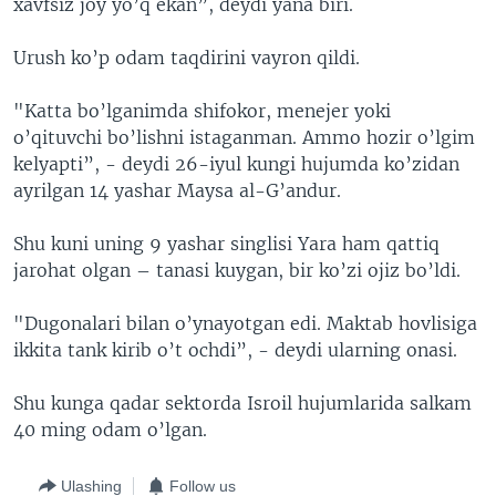
xavfsiz joy yo’q ekan”, deydi yana biri.
Urush ko’p odam taqdirini vayron qildi.
"Katta bo’lganimda shifokor, menejer yoki
o’qituvchi bo’lishni istaganman. Ammo hozir o’lgim
kelyapti”, - deydi 26-iyul kungi hujumda ko’zidan
ayrilgan 14 yashar Maysa al-G’andur.
Shu kuni uning 9 yashar singlisi Yara ham qattiq
jarohat olgan – tanasi kuygan, bir ko’zi ojiz bo’ldi.
"Dugonalari bilan o’ynayotgan edi. Maktab hovlisiga
ikkita tank kirib o’t ochdi”, - deydi ularning onasi.
Shu kunga qadar sektorda Isroil hujumlarida salkam
40 ming odam o’lgan.
Ulashing
Follow us