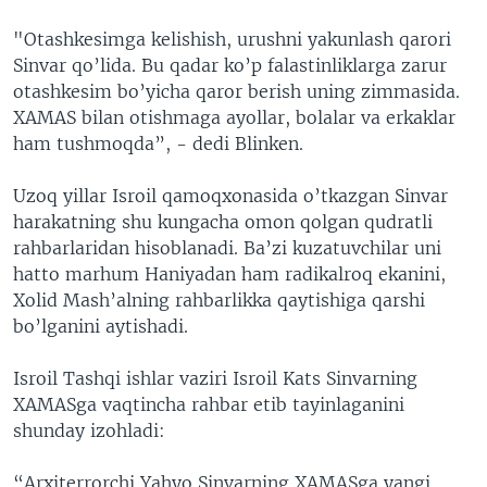
"Otashkesimga kelishish, urushni yakunlash qarori
Sinvar qo’lida. Bu qadar ko’p falastinliklarga zarur
otashkesim bo’yicha qaror berish uning zimmasida.
XAMAS bilan otishmaga ayollar, bolalar va erkaklar
ham tushmoqda”, - dedi Blinken.
Uzoq yillar Isroil qamoqxonasida o’tkazgan Sinvar
harakatning shu kungacha omon qolgan qudratli
rahbarlaridan hisoblanadi. Ba’zi kuzatuvchilar uni
hatto marhum Haniyadan ham radikalroq ekanini,
Xolid Mash’alning rahbarlikka qaytishiga qarshi
bo’lganini aytishadi.
Isroil Tashqi ishlar vaziri Isroil Kats Sinvarning
XAMASga vaqtincha rahbar etib tayinlaganini
shunday izohladi:
“Arxiterrorchi Yahyo Sinvarning XAMASga yangi