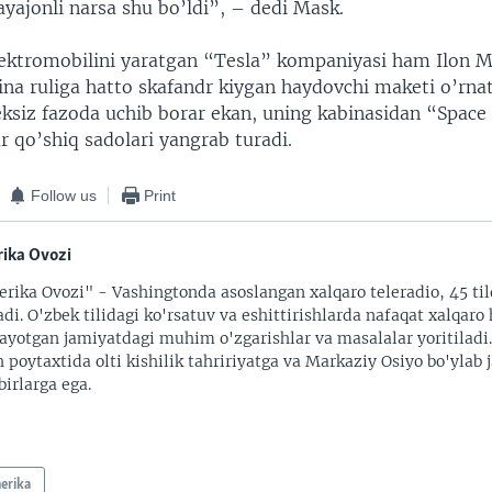
yajonli narsa shu bo’ldi”, – dedi Mask.
ektromobilini yaratgan “Tesla” kompaniyasi ham Ilon 
ina ruliga hatto skafandr kiygan haydovchi maketi o’rnat
ksiz fazoda uchib borar ekan, uning kabinasidan “Space
 qo’shiq sadolari yangrab turadi.
Follow us
Print
ika Ovozi
rika Ovozi" - Vashingtonda asoslangan xalqaro teleradio, 45 til
adi. O'zbek tilidagi ko'rsatuv va eshittirishlarda nafaqat xalqaro 
ayotgan jamiyatdagi muhim o'zgarishlar va masalalar yoritiladi
 poytaxtida olti kishilik tahririyatga va Markaziy Osiyo bo'ylab
irlarga ega.
erika