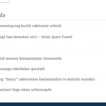
da
yoning eng kuchli raketasini uchirdi
gi fazo kemalari 2017 - NASA Space Travel
hish xususiy kompaniyalar zimmasida
siyaga tobelikdan qutuladi
g "Soyuz" raketasidan foydalanishni to'xtatishi mumkin
niyasi Oyga odam uchirmoqchi