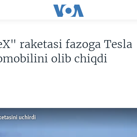
X" raketasi fazoga Tesla
omobilini olib chiqdi
etasini uchirdi