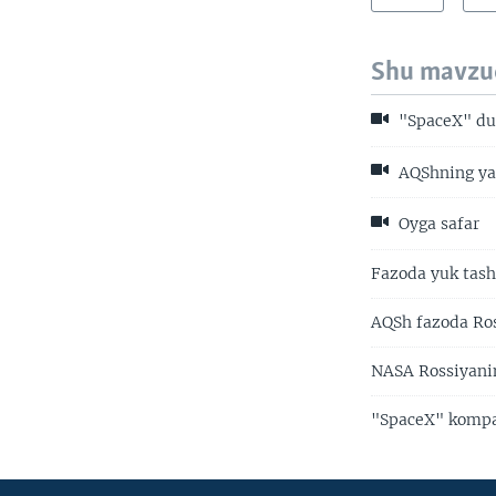
Shu mavzu
"SpaceX" dun
AQShning yan
Oyga safar
Fazoda yuk tas
AQSh fazoda Ros
NASA Rossiyanin
"SpaceX" kompa