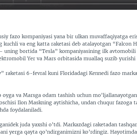
siy fazo kompaniyasi yana bir ulkan muvaffaqiyatga eri
 kuchli va eng katta raketasi deb atalayotgan “Falcon 
i – uning bortida “Tesla” kompaniyasining ilk avtomobil
lektromobil Yer va Mars orbitasida muallaq suzib yurishi
” raketasi 6-fevral kuni Floridadagi Kennedi fazo mar
b oyga va Marsga odam tashish uchun mo’ljallanayotgani 
schisi Ilon Maskning aytishicha, undan chuqur fazoga t
shda foydalaniladi.
ganidek juda yaxshi o’tdi. Markazdagi raketadan tashqari
tani yerga qayta qo’ndirganimizni ko’rdingiz. Hayotimd