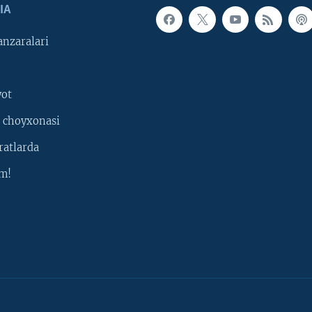
IA
nzaralari
yot
 choyxonasi
ratlarda
m!