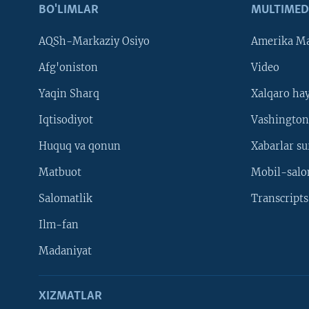
BO'LIMLAR
MULTIMED
AQSh-Markaziy Osiyo
Amerika Ma
Afg'oniston
Video
Yaqin Sharq
Xalqaro ha
Iqtisodiyot
Vashington
Huquq va qonun
Xabarlar su
Matbuot
Mobil-salo
Salomatlik
Transcripts
Ilm-fan
Madaniyat
XIZMATLAR