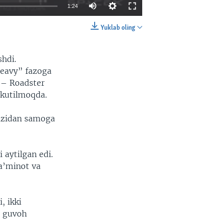
1:24
Yuklab oling
EMBED
SHARE
shdi.
Heavy” fazoga
i – Roadster
 kutilmoqda.
kazidan samoga
aytilgan edi.
a’minot va
, ikki
a guvoh