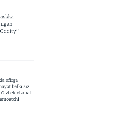
Maskka
ilgan.
 Oddity”
da efirga
hayot balki siz
. O'zbek xizmati
 jamoatchi