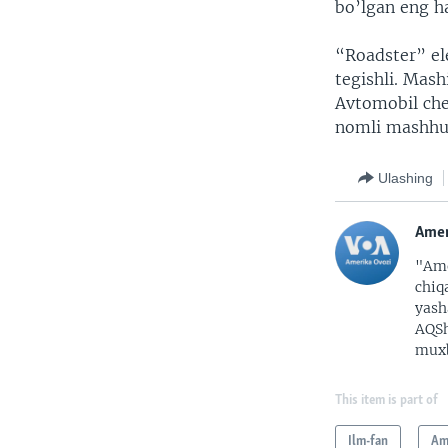
bo’lgan eng ha
“Roadster” el
tegishli. Mash
Avtomobil che
nomli mashhur
Ulashing
Amer
"Ame
chiq
yash
AQSh
muxb
This item is part of
Ilm-fan
Am