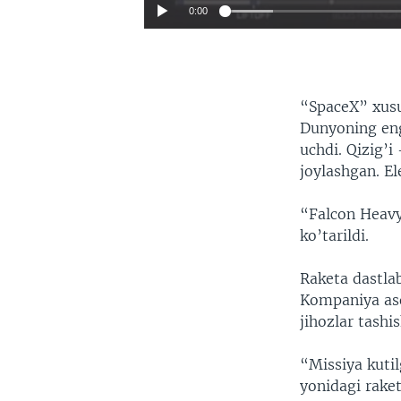
0:00
“SpaceX” xusu
Dunyoning eng
uchdi. Qizig’
joylashgan. E
“Falcon Heavy
ko’tarildi.
Raketa dastla
Kompaniya aso
jihozlar tashi
“Missiya kutil
yonidagi rake