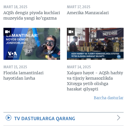
MART 18, 2025
MART 17, 2025
AQSh dengiz piyoda kuchlari
Amerika Manzaralari
muzeyida yangi ko’rgazma
MART 15, 2025
MART 14, 2025
Florida lamantinlari
Xalqaro hayot - AQSh harbiy
hayotidan lavha
va tijoriy kemasozlikda
Xitoyga yetib olishga
harakat qilyapti
Barcha dasturlar
TV DASTURLARGA QARANG