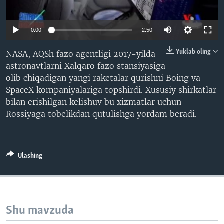
VIDEO
ODNOKLASSNIKI
XABARLAR SURATLARDA
TELEGRAM
0:00
2:50
TWITTER
Yuklab oling
NASA, AQSh fazo agentligi 2017-yilda
SOUNDCLOUD
VOA
astronavtlarni Xalqaro fazo stansiyasiga
olib chiqadigan yangi raketalar qurishni Boing va
SpaceX kompaniyalariga topshirdi. Xususiy shirkatlar
bilan erishilgan kelishuv bu xizmatlar uchun
Rossiyaga tobelikdan qutulishga yordam beradi.
Ulashing
Shu mavzuda