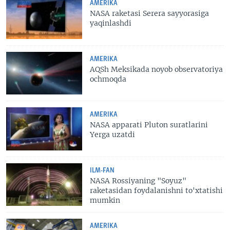
AMERIKA
NASA raketasi Serera sayyorasiga
yaqinlashdi
AMERIKA
AQSh Meksikada noyob observatoriya
ochmoqda
AMERIKA
NASA apparati Pluton suratlarini
Yerga uzatdi
ILM-FAN
NASA Rossiyaning "Soyuz"
raketasidan foydalanishni to'xtatishi
mumkin
AMERIKA