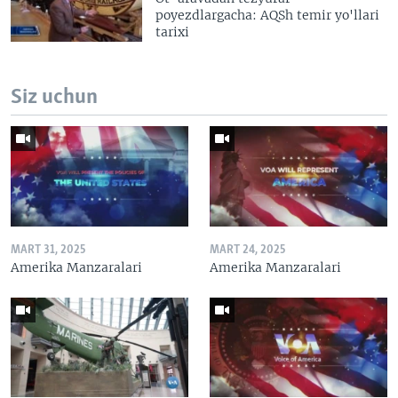
poyezdlargacha: AQSh temir yo'llari
tarixi
Siz uchun
MART 31, 2025
MART 24, 2025
Amerika Manzaralari
Amerika Manzaralari