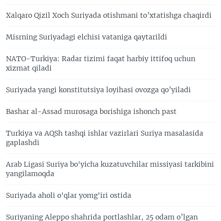
Xalqaro Qizil Xoch Suriyada otishmani to’xtatishga chaqirdi
Misrning Suriyadagi elchisi vataniga qaytarildi
NATO-Turkiya: Radar tizimi faqat harbiy ittifoq uchun
xizmat qiladi
Suriyada yangi konstitutsiya loyihasi ovozga qo’yiladi
Bashar al-Assad murosaga borishiga ishonch past
Turkiya va AQSh tashqi ishlar vazirlari Suriya masalasida
gaplashdi
Arab Ligasi Suriya bo'yicha kuzatuvchilar missiyasi tarkibini
yangilamoqda
Suriyada aholi o'qlar yomg'iri ostida
Suriyaning Aleppo shahrida portlashlar, 25 odam o’lgan