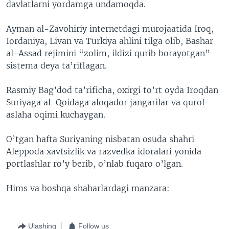
davlatlarni yordamga undamoqda.
Ayman al-Zavohiriy internetdagi murojaatida Iroq,
Iordaniya, Livan va Turkiya ahlini tilga olib, Bashar
al-Assad rejimini “zolim, ildizi qurib borayotgan”
sistema deya ta’riflagan.
Rasmiy Bag’dod ta’rificha, oxirgi to’rt oyda Iroqdan
Suriyaga al-Qoidaga aloqador jangarilar va qurol-
aslaha oqimi kuchaygan.
O’tgan hafta Suriyaning nisbatan osuda shahri
Aleppoda xavfsizlik va razvedka idoralari yonida
portlashlar ro’y berib, o’nlab fuqaro o’lgan.
Hims va boshqa shaharlardagi manzara:
Ulashing
Follow us