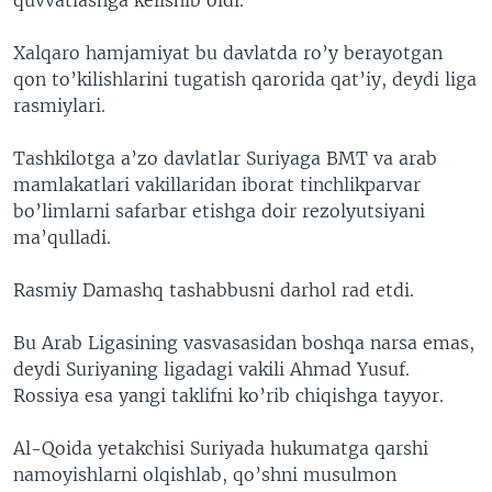
Xalqaro hamjamiyat bu davlatda ro’y berayotgan
qon to’kilishlarini tugatish qarorida qat’iy, deydi liga
rasmiylari.
Tashkilotga a’zo davlatlar Suriyaga BMT va arab
mamlakatlari vakillaridan iborat tinchlikparvar
bo’limlarni safarbar etishga doir rezolyutsiyani
ma’qulladi.
Rasmiy Damashq tashabbusni darhol rad etdi.
Bu Arab Ligasining vasvasasidan boshqa narsa emas,
deydi Suriyaning ligadagi vakili Ahmad Yusuf.
Rossiya esa yangi taklifni ko’rib chiqishga tayyor.
Al-Qoida yetakchisi Suriyada hukumatga qarshi
namoyishlarni olqishlab, qo’shni musulmon