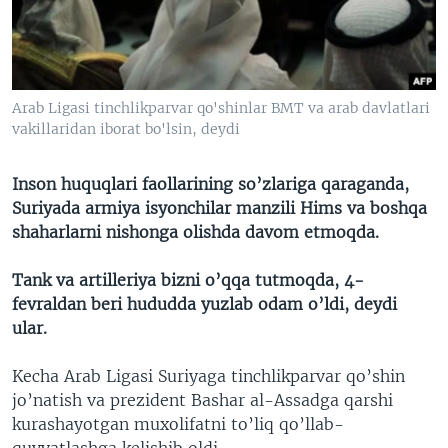
VIDEO
ODNOKLASSNIKI
XABARLAR SURATLARDA
TELEGRAM
TWITTER
Arab Ligasi tinchlikparvar qo'shinlar BMT va arab davlatlari
SOUNDCLOUD
VOA
vakillaridan iborat bo'lsin, deydi
Inson huquqlari faollarining so’zlariga qaraganda,
Suriyada armiya isyonchilar manzili Hims va boshqa
shaharlarni nishonga olishda davom etmoqda.
Tank va artilleriya bizni o’qqa tutmoqda, 4-
fevraldan beri hududda yuzlab odam o’ldi, deydi
ular.
Kecha Arab Ligasi Suriyaga tinchlikparvar qo’shin
jo’natish va prezident Bashar al-Assadga qarshi
kurashayotgan muxolifatni to’liq qo’llab-
quvvatlashga kelishib oldi.