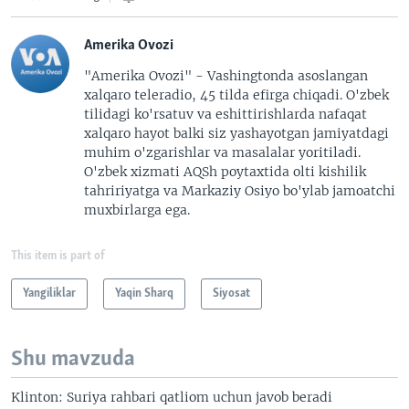
Amerika Ovozi
"Amerika Ovozi" - Vashingtonda asoslangan
xalqaro teleradio, 45 tilda efirga chiqadi. O'zbek
tilidagi ko'rsatuv va eshittirishlarda nafaqat
xalqaro hayot balki siz yashayotgan jamiyatdagi
muhim o'zgarishlar va masalalar yoritiladi.
O'zbek xizmati AQSh poytaxtida olti kishilik
tahririyatga va Markaziy Osiyo bo'ylab jamoatchi
muxbirlarga ega.
This item is part of
Yangiliklar
Yaqin Sharq
Siyosat
Shu mavzuda
Klinton: Suriya rahbari qatliom uchun javob beradi