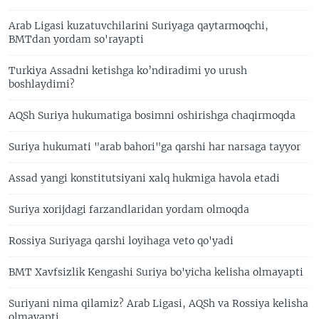
Arab Ligasi kuzatuvchilarini Suriyaga qaytarmoqchi,
BMTdan yordam so'rayapti
Turkiya Assadni ketishga ko’ndiradimi yo urush
boshlaydimi?
AQSh Suriya hukumatiga bosimni oshirishga chaqirmoqda
Suriya hukumati "arab bahori"ga qarshi har narsaga tayyor
Assad yangi konstitutsiyani xalq hukmiga havola etadi
Suriya xorijdagi farzandlaridan yordam olmoqda
Rossiya Suriyaga qarshi loyihaga veto qo'yadi
BMT Xavfsizlik Kengashi Suriya bo'yicha kelisha olmayapti
Suriyani nima qilamiz? Arab Ligasi, AQSh va Rossiya kelisha
olmayapti