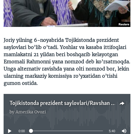
VIDEO
ODNOKLASSNIKI
XABARLAR SURATLARDA
TELEGRAM
TWITTER
SOUNDCLOUD
VOA
Joriy yilning 6-noyabrida Tojikistonda prezident
saylovlari bo’lib o’tadi. Yoshlar va kasaba ittifoqlari
mamlakatni 21 yildan beri boshqarib kelayotgan
Emomali Rahmonni yana nomzod deb ko’rsatmoqda.
Unga alternativ ravishda yana olti nomzod bor, lekin
ularning markaziy komissiya ro’yxatidan o’tishi
gumon ostida.
Tojikistonda prezident saylovlari/Ravshan Shams
by
Amerika Ovozi
No media source currently available
0:00
5:40