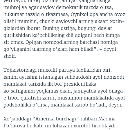
yetmaydi. Biroq bizning jamiyat yangilanishga
muhtoj va agar saylov demokratik tarzda o’tsa,
hukumat tazyiq o’tkazmasa, Oynixol opa ancha ovoz
olishi mumkin, chunki saylovchilarning aksari xotin-
qizlardan iborat. Buning ustiga, bugungi davlat
qurilishidan ko’pchilikning dili qolgani hech kimga
sir emas. Qolgan nomzodlarning barchasi nomiga
qo’yilganini ularning o’zlari ham biladi”, - deydi
shoir.
Tojikistondagi muxollif partiya faollaridan biri,
ismini aytishni istamagan suhbatdosh ayol nomzodi
mamlakat tarixida ilk bor prezidentlikka
ko’satilganini yoqlamas ekan, jamiyatda ayol oilaga
e’tibor qaratishi zarur, musulmon mamlakatida ayol
podsholikka o’tirsa, mamlakat xarob bo’ladi, deydi.
Xo'janddagi “Amerika burchagi” rahbari Madina
Po’latova bu kabi mulohazani xurofot hisoblaydi.