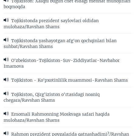
Tojikiston: Xalqni bugun chet eldagi mehnat muhojirlari
boqmoqda
Tojikistonda prezident saylovlari oldidan
mulohaza/Ravshan Shams
Tojikistonda yashayotgan afg'on qochqinlari bilan
suhbat/Ravshan Shams
O'zbekiston-Tojikiston-Suv-Ziddiyatlar-Navbahor
Imamova
Tojikiston - Ko'pxotinlilik muammosi-Ravshan Shams
Tojikiston, Qirg'iziston o'rtasidagi noaniq
chegara/Ravshan Shams
Emomali Rahmonning Moskvaga safari haqida
mulohaza/Ravshan Shams
Rahmon prezident poygalarida qatnashadimi?/Ravshan