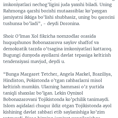
imkoniyatlari nechog’ligini juda yaxshi biladi. Uning
Rahmonga qarshi borishi mutaassiblar ko’paygan
jamiyatni ikkiga bo’lishi shubhasiz, uning bu qarorini
tushunsa bo’ladi”, - deydi Doronina.
Shoir O’lmas Xol fikricha nomzodlar orasida
huquqshunos Bobonazarova saylov shaffof va
demokratik tarzda o’tsagina imkoniyatlari kattaroq.
Bugungi dunyoda ayollarni davlat tepasiga keltirish
tendensiyasi mavjud, deydi u.
“Bunga Margaret Tetcher, Angela Markel, Braziliya,
Hindiston, Pokistonda o’tgan rahbarlarni misol
keltirish mumkin. Ularning hammasi o’z yurtida
taniqli shaxslar bo’lgan. Lekin Oynixol
Bobonazarovani Tojikistonda ko’pchilik tanimaydi.
Islom aqidalari chuqur ildiz otgan Tojikistonda ayol
kishining davlat rahbari etib saylanishiga ko’zim