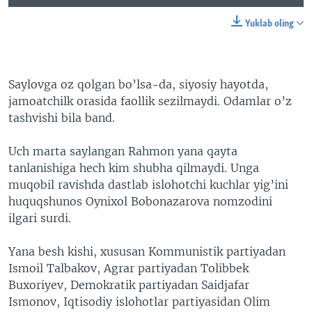
Yuklab oling
Saylovga oz qolgan bo’lsa-da, siyosiy hayotda,
jamoatchilk orasida faollik sezilmaydi. Odamlar o’z
tashvishi bila band.
Uch marta saylangan Rahmon yana qayta
tanlanishiga hech kim shubha qilmaydi. Unga
muqobil ravishda dastlab islohotchi kuchlar yig’ini
huquqshunos Oynixol Bobonazarova nomzodini
ilgari surdi.
Yana besh kishi, xususan Kommunistik partiyadan
Ismoil Talbakov, Agrar partiyadan Tolibbek
Buxoriyev, Demokratik partiyadan Saidjafar
Ismonov, Iqtisodiy islohotlar partiyasidan Olim