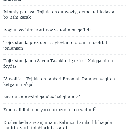
Islomiy partiya: Tojikiston dunyoviy, demokratik davlat
bo'lishi kerak
Rog’un yechimi Karimov va Rahmon qo’lida
Tojikistonda prezident saylovlari oldidan muxolifat
jonlangan
Tojikiston Jahon Savdo Tashkilotiga kirdi. Xalqqa nima
foyda?
Muxolifat: Tojikiston rahbari Emomali Rahmon vaqtida
ketgani ma’qul
Suv muammosini qanday hal qilamiz?
Emomali Rahmon yana nomzodini qo'yadimi?
Dushanbeda suv anjumani: Rahmon hamkorlik haqida
gapirib, yurti talablarini eslatdi