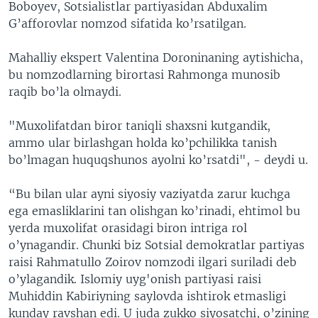
Boboyev, Sotsialistlar partiyasidan Аbduxalim
G’afforovlar nomzod sifatida ko’rsatilgan.
Mahalliy ekspert Valentina Doroninaning aytishicha,
bu nomzodlarning birortasi Rahmonga munosib
raqib bo’la olmaydi.
"Muxolifatdan biror taniqli shaxsni kutgandik,
ammo ular birlashgan holda ko’pchilikka tanish
bo’lmagan huquqshunos ayolni ko’rsatdi", - deydi u.
“Bu bilan ular ayni siyosiy vaziyatda zarur kuchga
ega emasliklarini tan olishgan ko’rinadi, ehtimol bu
yerda muxolifat orasidagi biron intriga rol
o’ynagandir. Chunki biz Sotsial demokratlar partiyas
raisi Rahmatullo Zoirov nomzodi ilgari suriladi deb
o’ylagandik. Islomiy uyg'onish partiyasi raisi
Muhiddin Kabiriyning saylovda ishtirok etmasligi
kunday ravshan edi. U juda zukko siyosatchi, o’zining