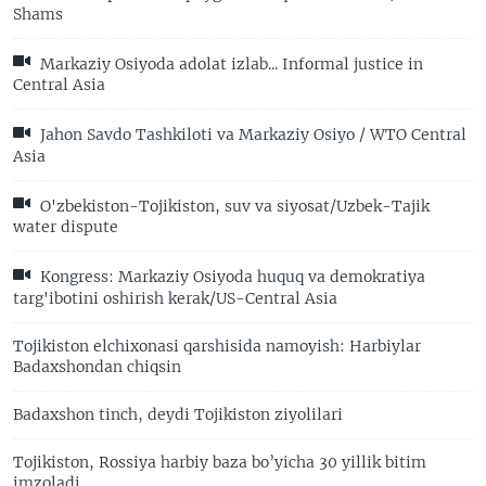
Shams
Markaziy Osiyoda adolat izlab... Informal justice in
Central Asia
Jahon Savdo Tashkiloti va Markaziy Osiyo / WTO Central
Asia
O'zbekiston-Tojikiston, suv va siyosat/Uzbek-Tajik
water dispute
Kongress: Markaziy Osiyoda huquq va demokratiya
targ'ibotini oshirish kerak/US-Central Asia
Tojikiston elchixonasi qarshisida namoyish: Harbiylar
Badaxshondan chiqsin
Badaxshon tinch, deydi Tojikiston ziyolilari
Tojikiston, Rossiya harbiy baza bo’yicha 30 yillik bitim
imzoladi