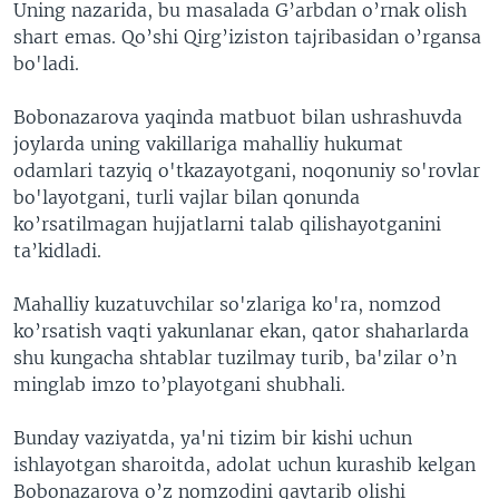
Uning nazarida, bu masalada G’arbdan o’rnak olish
shart emas. Qo’shi Qirg’iziston tajribasidan o’rgansa
bo'ladi.
Bobonazarova yaqinda matbuot bilan ushrashuvda
joylarda uning vakillariga mahalliy hukumat
odamlari tazyiq o'tkazayotgani, noqonuniy so'rovlar
bo'layotgani, turli vajlar bilan qonunda
ko’rsatilmagan hujjatlarni talab qilishayotganini
ta’kidladi.
Mahalliy kuzatuvchilar so'zlariga ko'ra, nomzod
ko’rsatish vaqti yakunlanar ekan, qator shaharlarda
shu kungacha shtablar tuzilmay turib, ba'zilar o’n
minglab imzo to’playotgani shubhali.
Bunday vaziyatda, ya'ni tizim bir kishi uchun
ishlayotgan sharoitda, adolat uchun kurashib kelgan
Bobonazarova o’z nomzodini qaytarib olishi