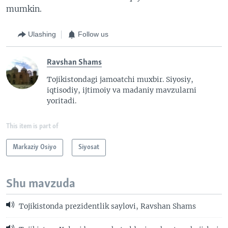
mumkin.
Ulashing
Follow us
Ravshan Shams
Tojikistondagi jamoatchi muxbir. Siyosiy,
iqtisodiy, ijtimoiy va madaniy mavzularni
yoritadi.
This item is part of
Markaziy Osiyo
Siyosat
Shu mavzuda
Tojikistonda prezidentlik saylovi, Ravshan Shams