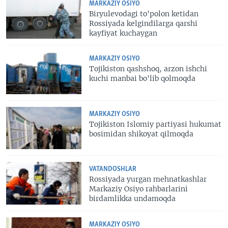
MARKAZIY OSIYO
Biryulevodagi to'polon ketidan
Rossiyada kelgindilarga qarshi
kayfiyat kuchaygan
MARKAZIY OSIYO
Tojikiston qashshoq, arzon ishchi
kuchi manbai bo'lib qolmoqda
MARKAZIY OSIYO
Tojikiston Islomiy partiyasi hukumat
bosimidan shikoyat qilmoqda
VATANDOSHLAR
Rossiyada yurgan mehnatkashlar
Markaziy Osiyo rahbarlarini
birdamlikka undamoqda
MARKAZIY OSIYO