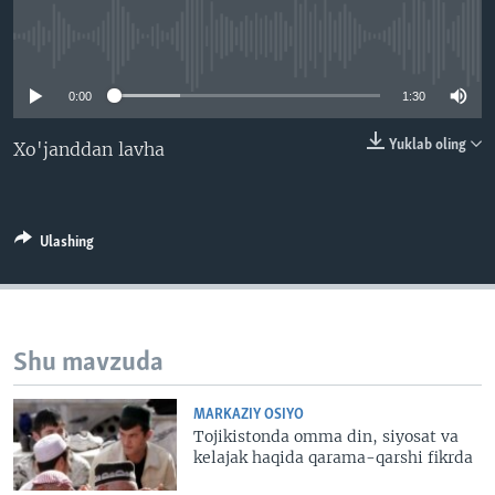
VIDEO
ODNOKLASSNIKI
No media source currently available
XABARLAR SURATLARDA
TELEGRAM
0:00
1:30
TWITTER
SOUNDCLOUD
VOA
Yuklab oling
Xo'janddan lavha
Ulashing
Shu mavzuda
MARKAZIY OSIYO
Tojikistonda omma din, siyosat va
kelajak haqida qarama-qarshi fikrda