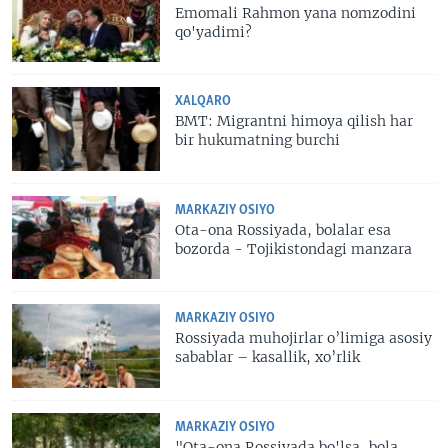
Emomali Rahmon yana nomzodini
qo'yadimi?
XALQARO
BMT: Migrantni himoya qilish har
bir hukumatning burchi
MARKAZIY OSIYO
Ota-ona Rossiyada, bolalar esa
bozorda - Tojikistondagi manzara
MARKAZIY OSIYO
Rossiyada muhojirlar o’limiga asosiy
sabablar – kasallik, xo’rlik
MARKAZIY OSIYO
"Ota-ona Rossiyada bo'lsa, bola