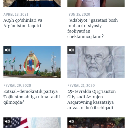
APREL 18, 2021
IYUN 25, 2020
AQSh qo'shinlari va
"Adabiyot" gazetasi bosh
Afg’oniston taqdiri
muharriri siyosiy
faoliyatdan
cheklanmoqdami?
FEVRAL 29, 2020
FEVRAL 21, 2020
Sotsial-demokratik partiya
25-fevralda Qirgʻiziston
Tojikiston ahliga nima taklif
Oliy sudi Azimjon
qilmoqda?
Asqarovning kassatsiya
arizasini koʻrib chiqadi