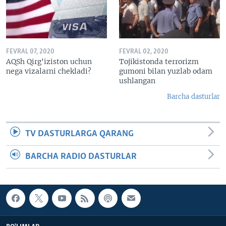
FEVRAL 07, 2020
FEVRAL 02, 2020
AQSh Qirg'iziston uchun
Tojikistonda terrorizm
nega vizalarni chekladi?
gumoni bilan yuzlab odam
ushlangan
Barcha dasturlar
TV DASTURLARGA QARANG
BARCHA RADIO DASTURLAR