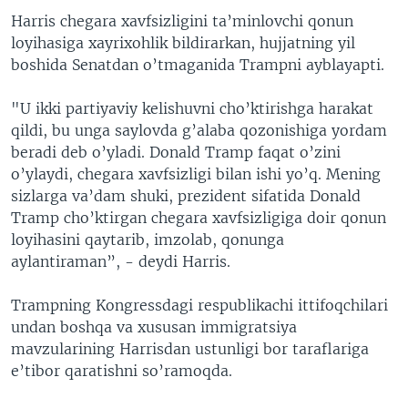
Harris chegara xavfsizligini ta’minlovchi qonun
loyihasiga xayrixohlik bildirarkan, hujjatning yil
boshida Senatdan o’tmaganida Trampni ayblayapti.
"U ikki partiyaviy kelishuvni cho’ktirishga harakat
qildi, bu unga saylovda g’alaba qozonishiga yordam
beradi deb o’yladi. Donald Tramp faqat o’zini
o’ylaydi, chegara xavfsizligi bilan ishi yo’q. Mening
sizlarga va’dam shuki, prezident sifatida Donald
Tramp cho’ktirgan chegara xavfsizligiga doir qonun
loyihasini qaytarib, imzolab, qonunga
aylantiraman”, - deydi Harris.
Trampning Kongressdagi respublikachi ittifoqchilari
undan boshqa va xususan immigratsiya
mavzularining Harrisdan ustunligi bor taraflariga
e’tibor qaratishni so’ramoqda.