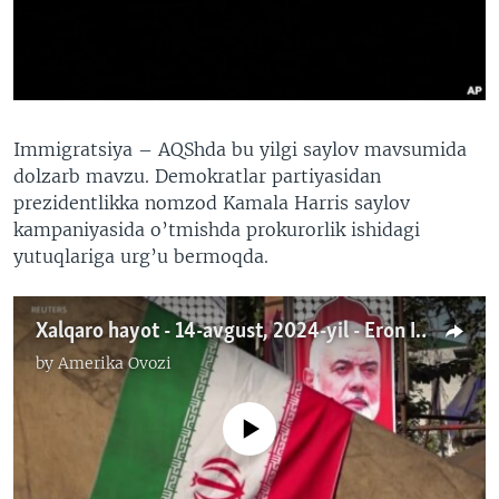
VIDEO
ODNOKLASSNIKI
XABARLAR SURATLARDA
TELEGRAM
TWITTER
SOUNDCLOUD
VOA
Immigratsiya – AQShda bu yilgi saylov mavsumida
dolzarb mavzu. Demokratlar partiyasidan
prezidentlikka nomzod Kamala Harris saylov
kampaniyasida o’tmishda prokurorlik ishidagi
yutuqlariga urg’u bermoqda.
Xalqaro hayot - 14-avgust, 2024-yil - Eron Isroil-XAMAS otashkesim kelishuvini kutyaptimi?
by
Amerika Ovozi
No media source currently available