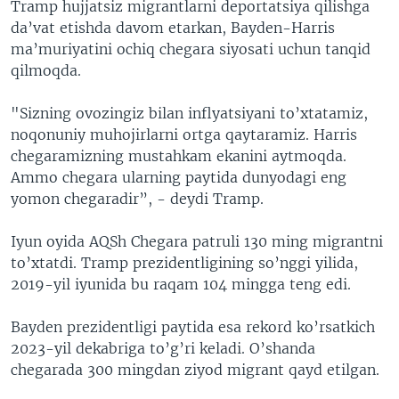
Tramp hujjatsiz migrantlarni deportatsiya qilishga
da’vat etishda davom etarkan, Bayden-Harris
ma’muriyatini ochiq chegara siyosati uchun tanqid
qilmoqda.
"Sizning ovozingiz bilan inflyatsiyani to’xtatamiz,
noqonuniy muhojirlarni ortga qaytaramiz. Harris
chegaramizning mustahkam ekanini aytmoqda.
Ammo chegara ularning paytida dunyodagi eng
yomon chegaradir”, - deydi Tramp.
Iyun oyida AQSh Chegara patruli 130 ming migrantni
to’xtatdi. Tramp prezidentligining so’nggi yilida,
2019-yil iyunida bu raqam 104 mingga teng edi.
Bayden prezidentligi paytida esa rekord ko’rsatkich
2023-yil dekabriga to’g’ri keladi. O’shanda
chegarada 300 mingdan ziyod migrant qayd etilgan.