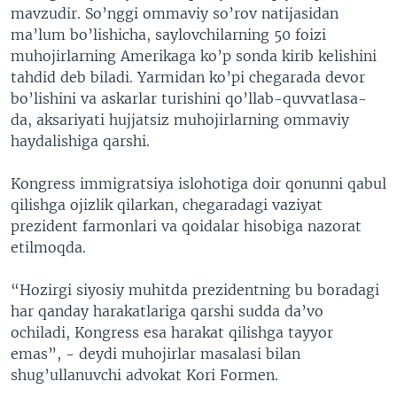
mavzudir. So’nggi ommaviy so’rov natijasidan
ma’lum bo’lishicha, saylovchilarning 50 foizi
muhojirlarning Amerikaga ko’p sonda kirib kelishini
tahdid deb biladi. Yarmidan ko’pi chegarada devor
bo’lishini va askarlar turishini qo’llab-quvvatlasa-
da, aksariyati hujjatsiz muhojirlarning ommaviy
haydalishiga qarshi.
Kongress immigratsiya islohotiga doir qonunni qabul
qilishga ojizlik qilarkan, chegaradagi vaziyat
prezident farmonlari va qoidalar hisobiga nazorat
etilmoqda.
“Hozirgi siyosiy muhitda prezidentning bu boradagi
har qanday harakatlariga qarshi sudda da’vo
ochiladi, Kongress esa harakat qilishga tayyor
emas”, - deydi muhojirlar masalasi bilan
shug’ullanuvchi advokat Kori Formen.