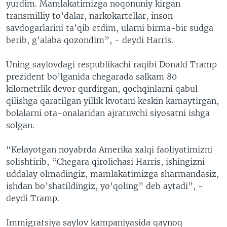
yurdim. Mamlakatimizga noqonuniy kirgan
transmilliy to’dalar, narkokartellar, inson
savdogarlarini ta’qib etdim, ularni birma-bir sudga
berib, g’alaba qozondim”, - deydi Harris.
Uning saylovdagi respublikachi raqibi Donald Tramp
prezident bo’lganida chegarada salkam 80
kilometrlik devor qurdirgan, qochqinlarni qabul
qilishga qaratilgan yillik kvotani keskin kamaytirgan,
bolalarni ota-onalaridan ajratuvchi siyosatni ishga
solgan.
“Kelayotgan noyabrda Amerika xalqi faoliyatimizni
solishtirib, “Chegara qirolichasi Harris, ishingizni
uddalay olmadingiz, mamlakatimizga sharmandasiz,
ishdan bo’shatildingiz, yo’qoling” deb aytadi”, -
deydi Tramp.
Immigratsiya saylov kampaniyasida qaynoq