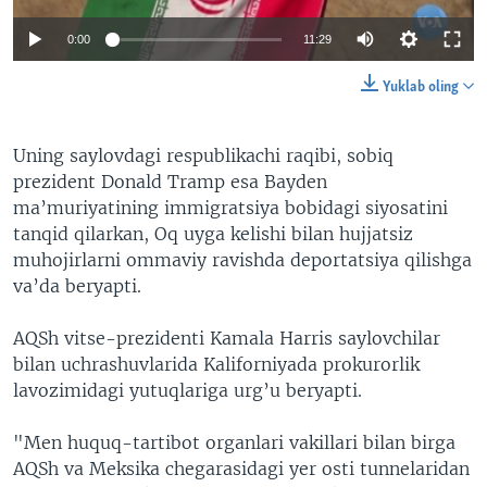
0:00
11:29
Yuklab oling
Uning saylovdagi respublikachi raqibi, sobiq
prezident Donald Tramp esa Bayden
ma’muriyatining immigratsiya bobidagi siyosatini
tanqid qilarkan, Oq uyga kelishi bilan hujjatsiz
muhojirlarni ommaviy ravishda deportatsiya qilishga
va’da beryapti.
AQSh vitse-prezidenti Kamala Harris saylovchilar
bilan uchrashuvlarida Kaliforniyada prokurorlik
lavozimidagi yutuqlariga urg’u beryapti.
"Men huquq-tartibot organlari vakillari bilan birga
AQSh va Meksika chegarasidagi yer osti tunnelaridan