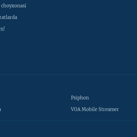
 choyxonasi
ratlarda
m!
Psiphon
a
VOA Mobile Streamer