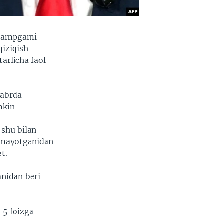
 Trampgami
qiziqish
tarlicha faol
yabrda
mkin.
 shu bilan
lmayotganidan
t.
nidan beri
 5 foizga