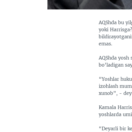
AQShda bu yil
yoki Harrisga?
bildirayotgani
emas.
AQShda yosh s
bo’ladigan say
“Yoshlar hukum
izohlash mumk
xunob”, - deyd
Kamala Harris
yoshlarda umid
“Deyarli bir k