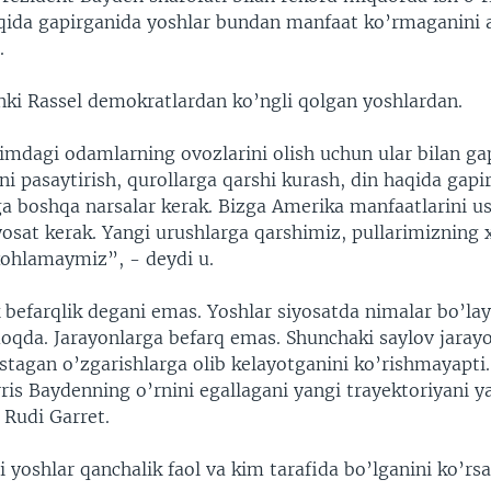
aqida gapirganida yoshlar bundan manfaat ko’rmaganini a
.
nki Rassel demokratlardan ko’ngli qolgan yoshlardan.
mdagi odamlarning ovozlarini olish uchun ular bilan ga
rni pasaytirish, qurollarga qarshi kurash, din haqida gapir
ga boshqa narsalar kerak. Bizga Amerika manfaatlarini u
osat kerak. Yangi urushlarga qarshimiz, pullarimizning 
 xohlamaymiz”, - deydi u.
 befarqlik degani emas. Yoshlar siyosatda nimalar bo’la
oqda. Jarayonlarga befarq emas. Shunchaki saylov jaray
 istagan o’zgarishlarga olib kelayotganini ko’rishmayapti
ris Baydenning o’rnini egallagani yangi trayektoriyani y
 Rudi Garret.
 yoshlar qanchalik faol va kim tarafida bo’lganini ko’rsa