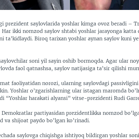
gi prezident saylovlarida yoshlar kimga ovoz beradi –
 Har ikki nomzod saylov shtabi yoshlar jarayonga katta 
ni ta’kidlaydi. Biroq tarixan yoshlar aynan saylov kuni ye
aylovchilar soni yil sayin oshib bormoqda. Agar ular no
lovda faol qatnashsa, saylov natijasiga ta’sir qilishi mu
at faoliyatidan norozi, ularning saylovdagi passivligini
in. Yoshlar o’zgarishlarning ular istagan maromda bo’
i “Yoshlar harakati alyansi” vitse-prezidenti Rudi Garre
 Demokratlar partiyasidan prezidentlikka nomzod bo’lga
 va shijoat paydo bo’lgan ko’rinadi.
echada saylovga chiqishga ishtiyoq bildirgan yoshlar soni