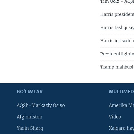
Tim Uolz - AQS
Harris prezident
Harris tashqi s
Harris iqtisodd
Prezidentligini
Tramp mahbusla
BO'LIMLAR
MULTIMED
AQSh-Markaziy Osiyo
Amerika Ma
Afg'oniston
Video
Yaqin Sharq
Xalqaro ha