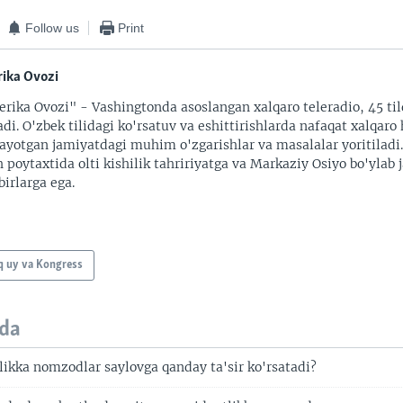
Follow us
Print
ika Ovozi
rika Ovozi" - Vashingtonda asoslangan xalqaro teleradio, 45 til
adi. O'zbek tilidagi ko'rsatuv va eshittirishlarda nafaqat xalqaro 
ayotgan jamiyatdagi muhim o'zgarishlar va masalalar yoritiladi
 poytaxtida olti kishilik tahririyatga va Markaziy Osiyo bo'ylab
irlarga ega.
q uy va Kongress
da
likka nomzodlar saylovga qanday ta'sir ko'rsatadi?