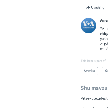
Ulashing
Amer
"Ame
chiq
yash
AQSh
muxb
This item is part of
Amerika
O
Shu mavzu
Vitse-prezident