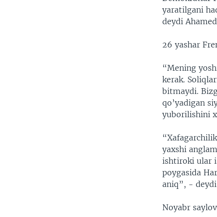
yaratilgani h
deydi Ahamed
26 yashar Fre
“Mening yoshi
kerak. Soliqla
bitmaydi. Biz
qo’yadigan siy
yuborilishini
“Xafagarchilik
yaxshi anglam
ishtiroki ular
poygasida Har
aniq”, - deydi
Noyabr saylovi