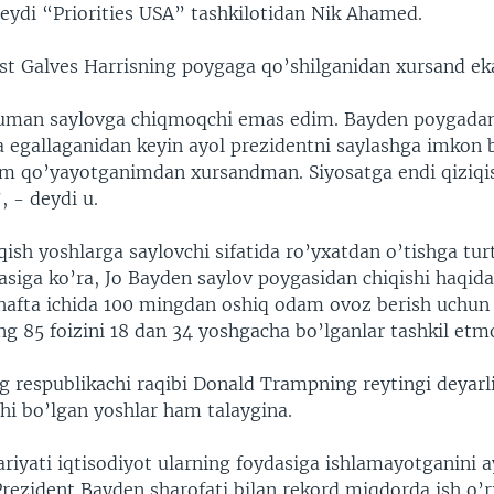
deydi “Priorities USA” tashkilotidan Nik Ahamed.
est Galves Harrisning poygaga qo’shilganidan xursand eka
uman saylovga chiqmoqchi emas edim. Bayden poygadan 
a egallaganidan keyin ayol prezidentni saylashga imkon 
m qo’yayotganimdan xursandman. Siyosatga endi qiziqi
, - deydi u.
qish yoshlarga saylovchi sifatida ro’yxatdan o’tishga turt
asiga ko’ra, Jo Bayden saylov poygasidan chiqishi haqida
r hafta ichida 100 mingdan oshiq odam ovoz berish uchun
ng 85 foizini 18 dan 34 yoshgacha bo’lganlar tashkil etm
ng respublikachi raqibi Donald Trampning reytingi deyarl
i bo’lgan yoshlar ham talaygina.
riyati iqtisodiyot ularning foydasiga ishlamayotganini a
rezident Bayden sharofati bilan rekord miqdorda ish o’ri