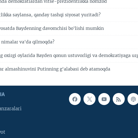
hda demokratlardan vitse-prezidentlikka nomzod
likka saylansa, qanday tashqi siyosat yuritadi?
iyosatda Baydenning davomchisi bo'lishi mumkin
a nimalar va'da qilmoqda?
ng oxirgi oylarida Bayden qonun ustuvorligi va demokratiyaga u
r almashinuvini Putinning g'alabasi deb atamoqda
IA
nzaralari
yot