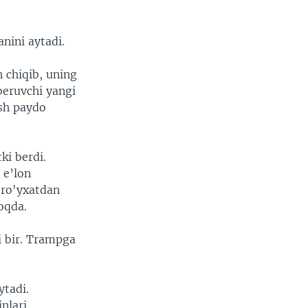
nini aytadi.
chiqib, uning
beruvchi yangi
sh paydo
ki berdi.
 e’lon
 ro'yxatdan
oqda.
i bir. Trampga
ytadi.
nlari