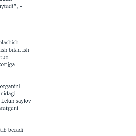
ytadi”, -
plashish
ish bilan ish
stun
xorijga
yotganini
onidagi
. Lekin saylov
aratgani
tib beradi.