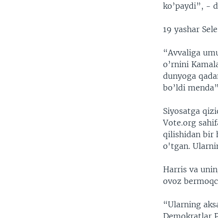
ko’paydi”, - 
19 yashar Sel
“Avvaliga um
o’rnini Kamal
dunyoga qada
bo’ldi menda”
Siyosatga qizi
Vote.org sahif
qilishidan bi
o'tgan. Ularni
Harris va uni
ovoz bermoqch
“Ularning aksa
Demokratlar P