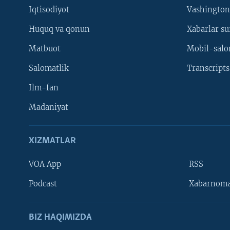
Iqtisodiyot
Vashington
Huquq va qonun
Xabarlar su
Matbuot
Mobil-salo
Salomatlik
Transcripts
Ilm-fan
Madaniyat
XIZMATLAR
VOA App
RSS
Learning English
Podcast
Xabarnom
BIZ HAQIMIZDA