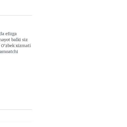
da efirga
hayot balki siz
. O'zbek xizmati
 jamoatchi