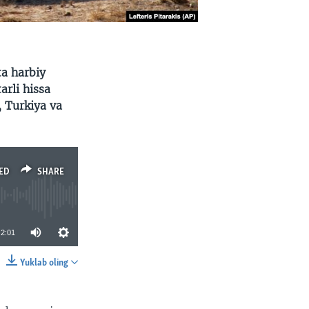
ta harbiy
arli hissa
 Turkiya va
ED
SHARE
2:01
Yuklab oling
SHARE