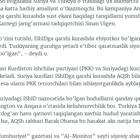
h brigalikda Suriya va Turkiya o'rtasidagi 98 kilometrli
ha katta harbiy amaliyot o'tkazmoqchi. Bu kampaniya A
ga qarshi kurashda sust ekani haqidagi tanqidlarni yumsh
Karnegi jamg'armasi tadqiqotchisi Sinan Ulgen.
'zini tutishi, IShIDga qarshi kurashda ehiyotkor bo'lga
edi. Turkiyaning guruhga yetarli e'tibor qaratmaslik siy
bo'lgan", - deydi u.
si Kurdiston ishchilar partiyasi (PKK) va Suriyadagi kur
keladi. Suriya kurdlari IShIDga qarshi kurashda AQSh bi
 esa ularni PKK terrorchilari bilan ishlayotganlikda aybla
uriyadagi IShID nazoratida bo'lgan hududlarni qanday qa
ngton va Anqara o'rtasida kelishmovchilik bor. Turkiya 
rdog'an havo qatnovi taqiqlangan xavfsiz hudud yaratish
lsa, AQSh rahbari Barak Obama bu harakat aks natija beri
Jumhuriyat" gazetasi va "Al-Monitor" sayti siyosiy shar