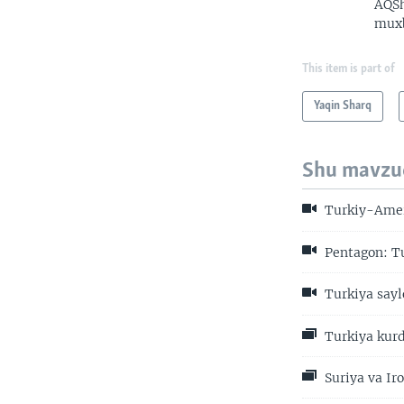
AQSh
muxb
This item is part of
Yaqin Sharq
Shu mavzu
Turkiy-Ameri
Pentagon: Tu
Turkiya sayl
Turkiya kurd
Suriya va Ir