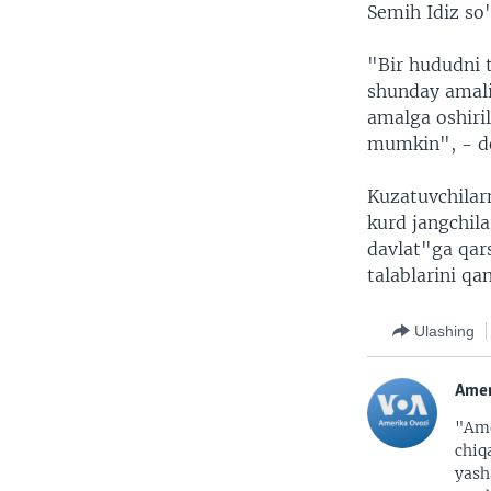
Semih Idiz so'
"Bir hududni 
shunday amali
amalga oshiri
mumkin", - de
Kuzatuvchilarn
kurd jangchila
davlat"ga qar
talablarini qa
Ulashing
Amer
"Ame
chiq
yash