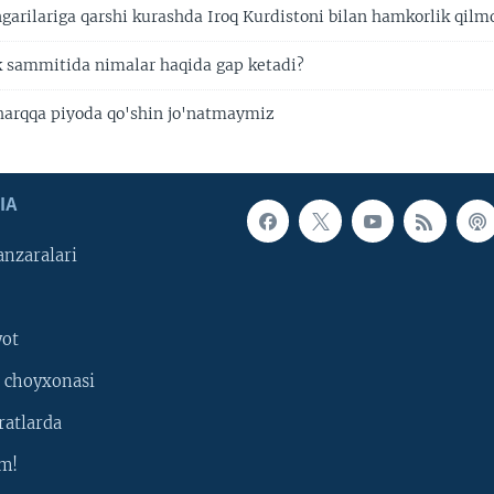
ngarilariga qarshi kurashda Iroq Kurdistoni bilan hamkorlik qilm
k sammitida nimalar haqida gap ketadi?
harqqa piyoda qo'shin jo'natmaymiz
IA
nzaralari
yot
 choyxonasi
ratlarda
m!