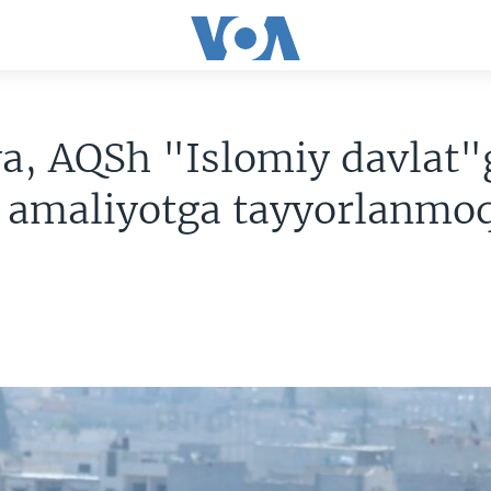
a, AQSh "Islomiy davlat"
i amaliyotga tayyorlanmo