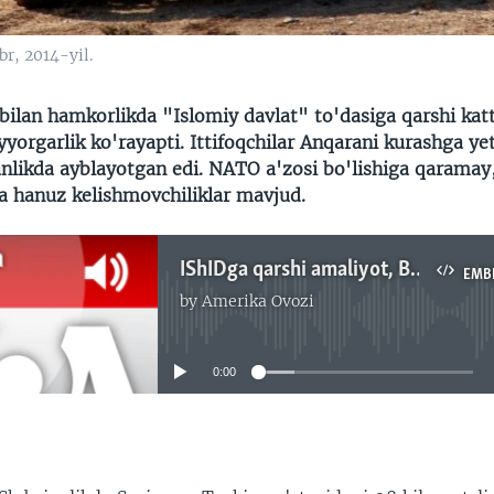
r, 2014-yil.
bilan hamkorlikda "Islomiy davlat" to'dasiga qarshi kat
yorgarlik ko'rayapti. Ittifoqchilar Anqarani kurashga yet
likda ayblayotgan edi. NATO a'zosi bo'lishiga qaramay,
da hanuz kelishmovchiliklar mavjud.
IShIDga qarshi amaliyot, Behzod Muhammadiy
EMB
by
Amerika Ovozi
No media source currently available
0:00
EMBED