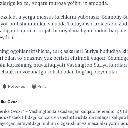
zlariga ko'ra, Anqara murosa yo'lini izlamoqda.
tozalab, u yerga maxsus kuchlarni yuborasiz. Shimoliy S
yot bo'lishi mumkin va unda Turkiya ishtirok etadi. Zudl
ladigan hujumlar orqali himoyalanadigan hudud barpo eti
ydi u.
ing ogohlantirishicha, turk askarlari Suriya hududiga ki
ri bilan to'qnashuv yuz berishi ehtimoli yuqori. Shuning
shi kurashning muvaffaqiyati Vashington Suriya kurdlari
nchalik muvozanatga solishi bilan bog'liq, deydi ular.
Follow us
Print
ika Ovozi
rika Ovozi" - Vashingtonda asoslangan xalqaro teleradio, 45 til
adi. O'zbek tilidagi ko'rsatuv va eshittirishlarda nafaqat xalqaro 
ayotgan jamiyatdagi muhim o'zgarishlar va masalalar yoritiladi