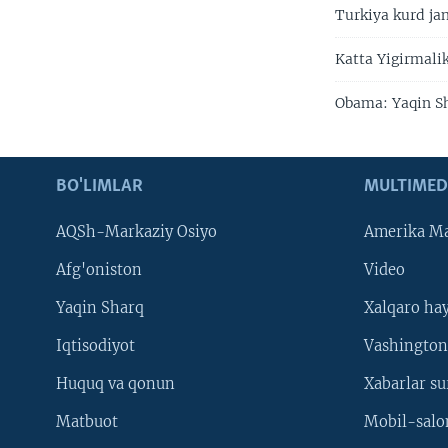
Turkiya kurd ja
Katta Yigirmali
Obama: Yaqin S
BO'LIMLAR
MULTIMED
AQSh-Markaziy Osiyo
Amerika Ma
Afg'oniston
Video
Yaqin Sharq
Xalqaro ha
Iqtisodiyot
Vashington
Huquq va qonun
Xabarlar su
Matbuot
Mobil-salo