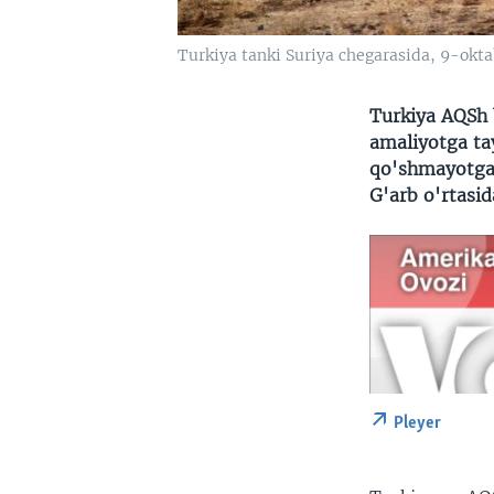
Turkiya tanki Suriya chegarasida, 9-oktab
Turkiya AQSh 
amaliyotga tay
qo'shmayotgan
G'arb o'rtasi
Pleyer