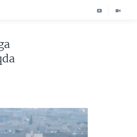
ga
qda