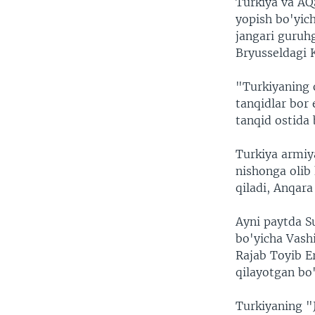
Turkiya va AQS
yopish bo'yic
jangari guruh
Bryusseldagi 
"Turkiyaning o
tanqidlar bor 
tanqid ostida 
Turkiya armiya
nishonga olib 
qiladi, Anqara
Ayni paytda S
bo'yicha Vashi
Rajab Toyib E
qilayotgan bo'
Turkiyaning "