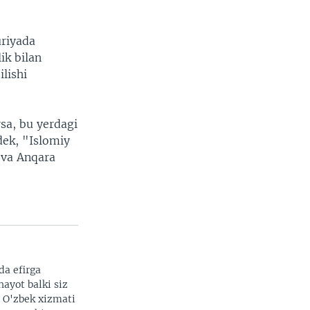
uriyada
ik bilan
lishi
rsa, bu yerdagi
dek, "Islomiy
 va Anqara
da efirga
hayot balki siz
. O'zbek xizmati