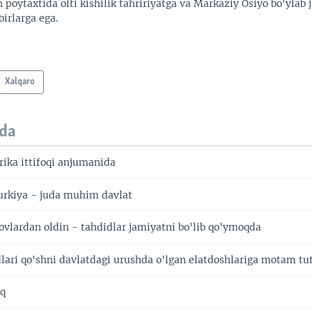
 poytaxtida olti kishilik tahririyatga va Markaziy Osiyo bo'ylab
irlarga ega.
Xalqaro
da
ka ittifoqi anjumanida
rkiya - juda muhim davlat
ovlardan oldin - tahdidlar jamiyatni bo'lib qo'ymoqda
lari qo'shni davlatdagi urushda o'lgan elatdoshlariga motam t
oq