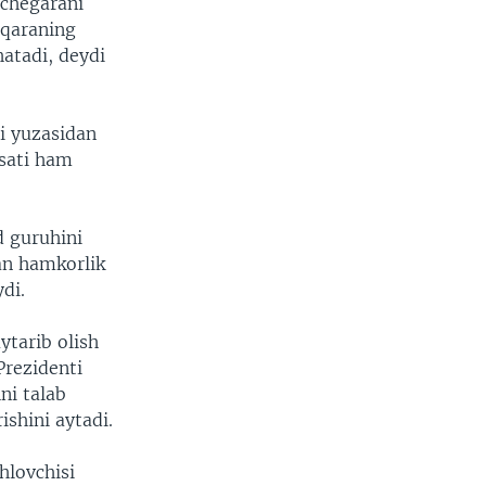
 chegarani
nqaraning
atadi, deydi
ni yuzasidan
osati ham
d guruhini
lan hamkorlik
ydi.
ytarib olish
Prezidenti
ni talab
shini aytadi.
hlovchisi