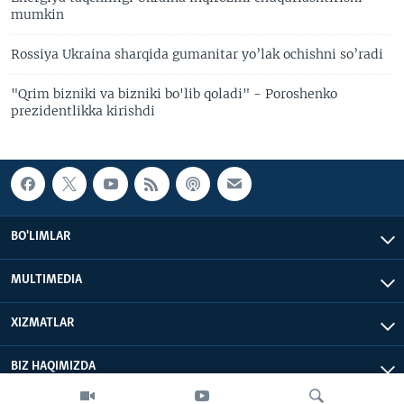
mumkin
Rossiya Ukraina sharqida gumanitar yo’lak ochishni so’radi
"Qrim bizniki va bizniki bo'lib qoladi" - Poroshenko
prezidentlikka kirishdi
BO'LIMLAR
MULTIMEDIA
XIZMATLAR
BIZ HAQIMIZDA