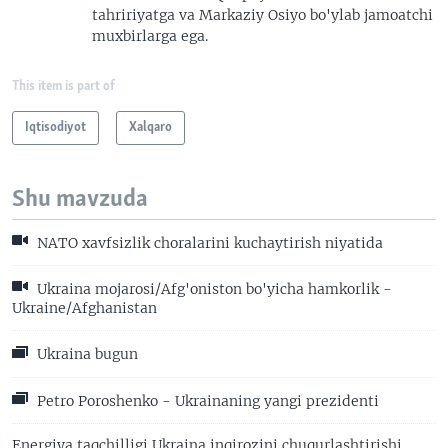
tahririyatga va Markaziy Osiyo bo'ylab jamoatchi
muxbirlarga ega.
This item is part of
Iqtisodiyot
Xalqaro
Shu mavzuda
NATO xavfsizlik choralarini kuchaytirish niyatida
Ukraina mojarosi/Afg'oniston bo'yicha hamkorlik -
Ukraine/Afghanistan
Ukraina bugun
Petro Poroshenko - Ukrainaning yangi prezidenti
Energiya taqchilligi Ukraina inqirozini chuqurlashtirishi