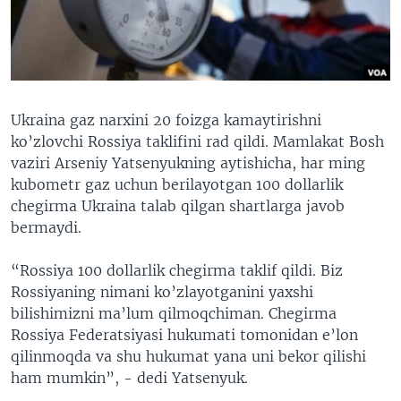
VIDEO
ODNOKLASSNIKI
XABARLAR SURATLARDA
TELEGRAM
TWITTER
SOUNDCLOUD
VOA
Ukraina gaz narxini 20 foizga kamaytirishni
ko’zlovchi Rossiya taklifini rad qildi. Mamlakat Bosh
vaziri Arseniy Yatsenyukning aytishicha, har ming
kubometr gaz uchun berilayotgan 100 dollarlik
chegirma Ukraina talab qilgan shartlarga javob
bermaydi.
“Rossiya 100 dollarlik chegirma taklif qildi. Biz
Rossiyaning nimani ko’zlayotganini yaxshi
bilishimizni ma’lum qilmoqchiman. Chegirma
Rossiya Federatsiyasi hukumati tomonidan e’lon
qilinmoqda va shu hukumat yana uni bekor qilishi
ham mumkin”, - dedi Yatsenyuk.