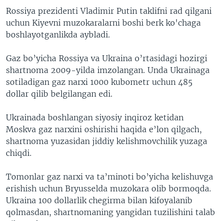
Rossiya prezidenti Vladimir Putin taklifni rad qilgani
uchun Kiyevni muzokaralarni boshi berk ko'chaga
boshlayotganlikda aybladi.
Gaz bo’yicha Rossiya va Ukraina o’rtasidagi hozirgi
shartnoma 2009-yilda imzolangan. Unda Ukrainaga
sotiladigan gaz narxi 1000 kubometr uchun 485
dollar qilib belgilangan edi.
Ukrainada boshlangan siyosiy inqiroz ketidan
Moskva gaz narxini oshirishi haqida e’lon qilgach,
shartnoma yuzasidan jiddiy kelishmovchilik yuzaga
chiqdi.
Tomonlar gaz narxi va ta’minoti bo’yicha kelishuvga
erishish uchun Bryusselda muzokara olib bormoqda.
Ukraina 100 dollarlik chegirma bilan kifoyalanib
qolmasdan, shartnomaning yangidan tuzilishini talab