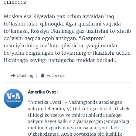
qilmoqda.
Moskva esa Kiyevdan gaz uchun avvaldan haq
to'lashni talab qilmoqda. Agar qarzlarini vaqtida
to’lamasa, Rossiya Ukrainaga gaz uzatishni to’xtatib
qo’yishi haqida ogohlantirgan. “Gazprom”
rasmiylarining ma’lum qilishicha, yangi narxlar
bo’yicha belgilangan to’lovlarning o’tkazilishi uchun
Ukrainaga keyingi haftagacha muddat beriladi.
Ulashing
Follow us
Amerika Ovozi
"Amerika Ovozi" - Vashingtonda asoslangan
xalqaro teleradio, 45 tilda efirga chiqadi. O'zbek
tilidagi ko'rsatuv va eshittirishlarda nafaqat
xalqaro hayot balki siz yashayotgan jamiyatdagi
muhim o'zgarishlar va masalalar yoritiladi.
O'zbek xizmati AQSh poytaxtida olti kishilik