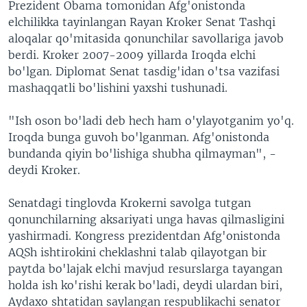
Prezident Obama tomonidan Afg'onistonda
elchilikka tayinlangan Rayan Kroker Senat Tashqi
aloqalar qo'mitasida qonunchilar savollariga javob
berdi. Kroker 2007-2009 yillarda Iroqda elchi
bo'lgan. Diplomat Senat tasdig'idan o'tsa vazifasi
mashaqqatli bo'lishini yaxshi tushunadi.
"Ish oson bo'ladi deb hech ham o'ylayotganim yo'q.
Iroqda bunga guvoh bo'lganman. Afg'onistonda
bundanda qiyin bo'lishiga shubha qilmayman", -
deydi Kroker.
Senatdagi tinglovda Krokerni savolga tutgan
qonunchilarning aksariyati unga havas qilmasligini
yashirmadi. Kongress prezidentdan Afg'onistonda
AQSh ishtirokini cheklashni talab qilayotgan bir
paytda bo'lajak elchi mavjud resurslarga tayangan
holda ish ko'rishi kerak bo'ladi, deydi ulardan biri,
Aydaxo shtatidan saylangan respublikachi senator