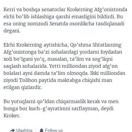
Kerri va boshqa senatorlar Krokerning Afg'onistonda
elchi bo'lib ishlashiga qarshi emasligini bildirdi. Bu
esa uning nomzodi Senatda osonlikcha tasdiqlanadi
degani.
Elchi Krokerning aytishicha, Qo'shma Shtatlarning
Afg'onistonga ba'zi sohalardagi yordami foydadan
xoli bo'lgani yo'q, masalan, ta'lim va sog'liqni
saqlash sohalarida. Yetti milliondan ziyod afg'on
bolalari ayni damda ta'lim olmoqda. Ikki milliondan
ziyodi Tolibon paytida maktabga chiqishi man
etilgan qizlardir.
Bu yutuqlarni qo'ldan chiqarmaslik kerak va men
bunga bor kuch-g'ayratimni sarflayman, deydi
Kroker.
Ulashing
Follow us