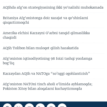
AQShda afg'on strategiyasining ikki yo'nalishi muhokamada
Britaniya Afg'onistonga doir xarajat va qo'shinlarni
qisqartirmoqchi
Amerika elchisi Karzayni G'arbni tanqid qilmaslikka
chaqirdi
AQSh Tolibon bilan muloqot qilish harakatida
Afg'oniston iqtisodiyotining 98 foizi tashqi yordamga
bog'liq
Karzaydan AQSh va NATOga “so’nggi ogohlantirish”
Afg'oniston NATOni tinch aholi o'limida ayblamoqda;
Pokiston Xitoy bilan aloqalarni kuchaytirmoqda