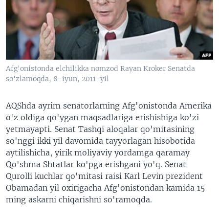
VIDEO
ODNOKLASSNIKI
XABARLAR SURATLARDA
TELEGRAM
TWITTER
SOUNDCLOUD
VOA
Afg'onistonda elchilikka nomzod Rayan Kroker Senatda
so'zlamoqda, 8-iyun, 2011-yil
AQShda ayrim senatorlarning Afg'onistonda Amerika
o'z oldiga qo'ygan maqsadlariga erishishiga ko'zi
yetmayapti. Senat Tashqi aloqalar qo'mitasining
so'nggi ikki yil davomida tayyorlagan hisobotida
aytilishicha, yirik moliyaviy yordamga qaramay
Qo'shma Shtatlar ko'pga erishgani yo'q. Senat
Qurolli kuchlar qo'mitasi raisi Karl Levin prezident
Obamadan yil oxirigacha Afg'onistondan kamida 15
ming askarni chiqarishni so'ramoqda.