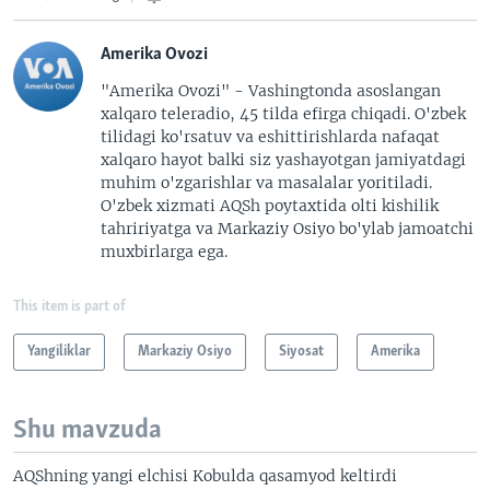
Amerika Ovozi
"Amerika Ovozi" - Vashingtonda asoslangan
xalqaro teleradio, 45 tilda efirga chiqadi. O'zbek
tilidagi ko'rsatuv va eshittirishlarda nafaqat
xalqaro hayot balki siz yashayotgan jamiyatdagi
muhim o'zgarishlar va masalalar yoritiladi.
O'zbek xizmati AQSh poytaxtida olti kishilik
tahririyatga va Markaziy Osiyo bo'ylab jamoatchi
muxbirlarga ega.
This item is part of
Yangiliklar
Markaziy Osiyo
Siyosat
Amerika
Shu mavzuda
AQShning yangi elchisi Kobulda qasamyod keltirdi