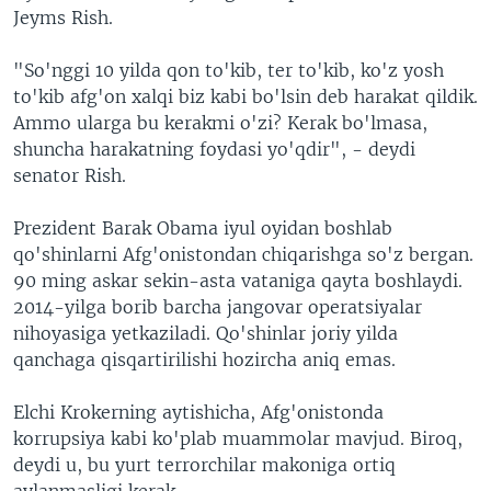
Jeyms Rish.
"So'nggi 10 yilda qon to'kib, ter to'kib, ko'z yosh
to'kib afg'on xalqi biz kabi bo'lsin deb harakat qildik.
Ammo ularga bu kerakmi o'zi? Kerak bo'lmasa,
shuncha harakatning foydasi yo'qdir", - deydi
senator Rish.
Prezident Barak Obama iyul oyidan boshlab
qo'shinlarni Afg'onistondan chiqarishga so'z bergan.
90 ming askar sekin-asta vataniga qayta boshlaydi.
2014-yilga borib barcha jangovar operatsiyalar
nihoyasiga yetkaziladi. Qo'shinlar joriy yilda
qanchaga qisqartirilishi hozircha aniq emas.
Elchi Krokerning aytishicha, Afg'onistonda
korrupsiya kabi ko'plab muammolar mavjud. Biroq,
deydi u, bu yurt terrorchilar makoniga ortiq
aylanmasligi kerak.