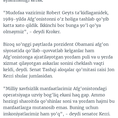
"Mudofaa vazirimiz Robert Geyts ta'kidlaganidek,
1989-yilda Afg'onistonni o'z holiga tashlab qo'yib
katta xato qildik. Ikkinchi bor bunga yo'l qo'ya
olmaymiz", - deydi Kroker.
Biroq so'nggi paytlarda prezident Obamani afg'on
siyosatida qo'llab-quvvatlab kelganlar ham
Afg'onistonga ajratilayotgan yordam puli va u yerda
xizmat qilayotgan askarlar sonini cheklash vaqti
keldi, deydi. Senat Tashqi aloqalar qo'mitasi raisi Jon
Kerri shular jumlasidan.
"Milliy xavfsizlik manfaatlarimiz Afg'onistondagi
operatsiyaga uzviy bog'liq ekani haq gap. Ammo
hozirgi sharoitda qo'shinlar soni va yordam hajmi bu
manfaatlarga mutanosib emas. Buning uchun
imkoniyatlarimiz ham yo'q", - deydi senator Kerri.