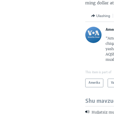
ming dollar at
Ulashing
Amer
"Ame
chiq
yash
AQSh
muxb
This item is part of
Amerika
V
Shu mavzu
Hujjatsiz mu