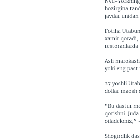
Nyu-Yorkning
hozirgina tand
javdar unidan 
Fotiha Utabun
xamir qoradi,
restoranlarda 
Asli marokash
yoki eng past
27 yoshli Utab
dollar maosh 
“Bu dastur me
qorishni. Jud
oiladekmiz,” -
Shogirdlik das