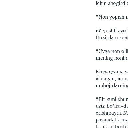
lekin shogird 
“Non yopish m
60 yoshli ayol
Hozirda u soa
“Uyga non ol
mening nonim
Novvoyxona so
ishlagan, imm
muhojirlarning
“Bir kuni shu
usta bo’lsa-d
erishmaydi. M
pazandalik ma
bu ishni boshl