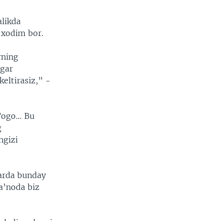
alikda
 xodim bor.
rning
agar
eltirasiz,” -
 Togo… Bu
g
ngizi
harda bunday
a’noda biz