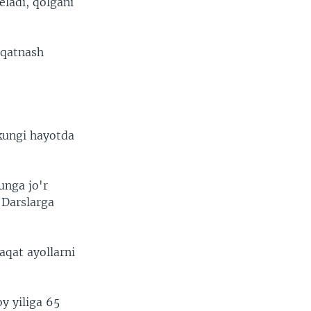
ladi, qolgani
 qatnash
kungi hayotda
unga jo'r
. Darslarga
qat ayollarni
y yiliga 65