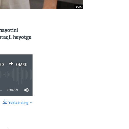
hayotini
staqil hayotga
ED
SHARE
0:04:59
Yuklab oling
SHARE