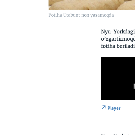
Fotiha Utabunt non yasamoqda
Nyu-Yorkdagi 
o’zgartirmoqd
fotiha beriladi
Pleyer