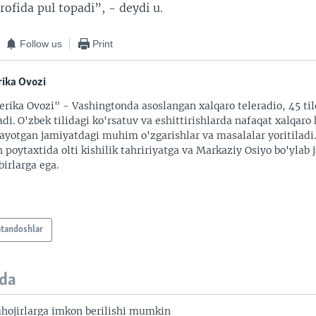
rofida pul topadi”, - deydi u.
Follow us
Print
ika Ovozi
rika Ovozi" - Vashingtonda asoslangan xalqaro teleradio, 45 til
adi. O'zbek tilidagi ko'rsatuv va eshittirishlarda nafaqat xalqaro 
ayotgan jamiyatdagi muhim o'zgarishlar va masalalar yoritiladi
 poytaxtida olti kishilik tahririyatga va Markaziy Osiyo bo'ylab
irlarga ega.
atandoshlar
da
hojirlarga imkon berilishi mumkin