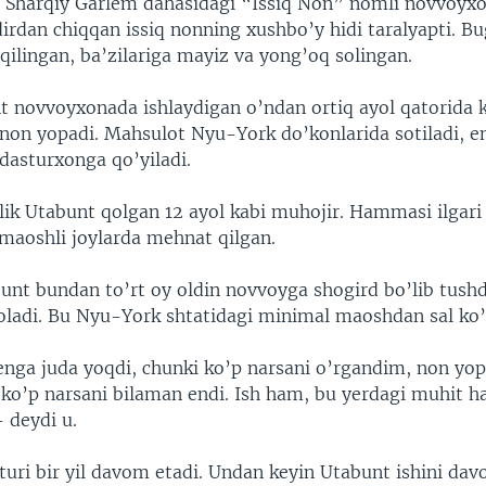
 Sharqiy Garlem dahasidagi “Issiq Non” nomli novvoyx
irdan chiqqan issiq nonning xushbo’y hidi taralyapti. B
qilingan, ba’zilariga mayiz va yong’oq solingan.
t novvoyxonada ishlaydigan o’ndan ortiq ayol qatorida 
 non yopadi. Mahsulot Nyu-York do’konlarida sotiladi, e
dasturxonga qo’yiladi.
lik Utabunt qolgan 12 ayol kabi muhojir. Hammasi ilgari 
 maoshli joylarda mehnat qilgan.
unt bundan to’rt oy oldin novvoyga shogird bo’lib tushd
oladi. Bu Nyu-York shtatidagi minimal maoshdan sal ko’
nga juda yoqdi, chunki ko’p narsani o’rgandim, non yop
a ko’p narsani bilaman endi. Ish ham, bu yerdagi muhit h
 deydi u.
turi bir yil davom etadi. Undan keyin Utabunt ishini dav