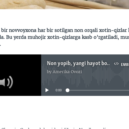
bir novvoyxona har bir sotilgan non orqali xotin-qizlar 
a. Bu yerda muhojir xotin-qizlarga kasb o’rgatiladi, mu
.
Non yopib, yangi hayot boshlayotgan muhojir ayollar/Navbahor Imamova
EMB
by
Amerika Ovozi
No media source currently available
0:00
EMBED