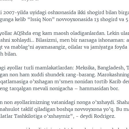
i 2007-yilda uyidagi oshxonasida ikki shogird bilan birg
gunga kelib “Issiq Non” novvoyxonasida 13 shogird va 5
ollar AQShda eng kam maosh oladiganlardan. Lekin ula
shni xohlaydi… Bilasizmi, men bir narsaga ishonaman: 
t va mablag’ni ayamasangiz, oilalar va jamiyatga foyda k
h bilan.
i ayollar turli mamlakatlardan: Meksika, Bangladesh,
igan non ham xuddi shundek rang-barang. Marokashnin
 qatlamasiga o’xshagan m’smen nonidan tortib Karib de
eng tarqalgan mevali nonigacha – hammasidan bor.
n non ayollarimizning vatanidagi nonga o’xshaydi. Sha
ahsulot taklif qiladigan boshqa novvoyxona yo’q. Bu m
latlar Tashkilotiga o’xshaymiz”, - deydi Rodrigez.