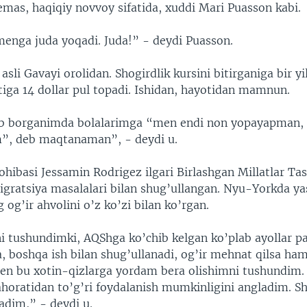
emas, haqiqiy novvoy sifatida, xuddi Mari Puasson kabi.
enga juda yoqadi. Juda!” - deydi Puasson.
 asli Gavayi orolidan. Shogirdlik kursini bitirganiga bir yi
tiga 14 dollar pul topadi. Ishidan, hayotidan mamnun.
ib borganimda bolalarimga “men endi non yopayapman, 
”, deb maqtanaman”, - deydi u.
hibasi Jessamin Rodrigez ilgari Birlashgan Millatlar Tas
igratsiya masalalari bilan shug’ullangan. Nyu-Yorkda ya
 og’ir ahvolini o’z ko’zi bilan ko’rgan.
ni tushundimki, AQShga ko’chib kelgan ko’plab ayollar p
a, boshqa ish bilan shug’ullanadi, og’ir mehnat qilsa ha
en bu xotin-qizlarga yordam bera olishimni tushundim.
horatidan to’g’ri foydalanish mumkinligini angladim. S
adim,” - deydi u.