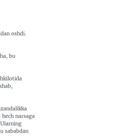
ldan oshdi.
ha, bu
hkilotida
shab,
azandalikka
m hech narsaga
 Ularning
hu sababdan