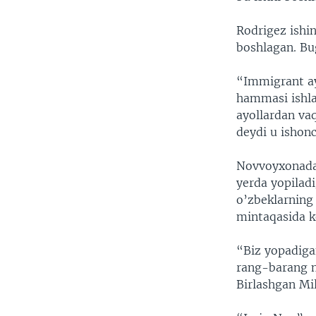
Rodrigez ishin
boshlagan. Bu
“Immigrant ay
hammasi ishla
ayollardan vaq
deydi u ishonc
Novvoyxonadag
yerda yopilad
o’zbeklarning
mintaqasida k
“Biz yopadiga
rang-barang m
Birlashgan Mil