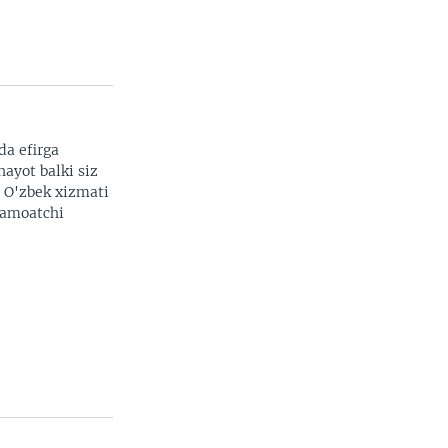
da efirga
hayot balki siz
. O'zbek xizmati
 jamoatchi