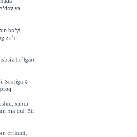
onada
ug’doy va
kun bo’yi
ng zo’r
ishsiz bo’lgan
i. Soatiga 9
proq.
ishni, xamir
am ma’qul. Bir
om ettiradi,