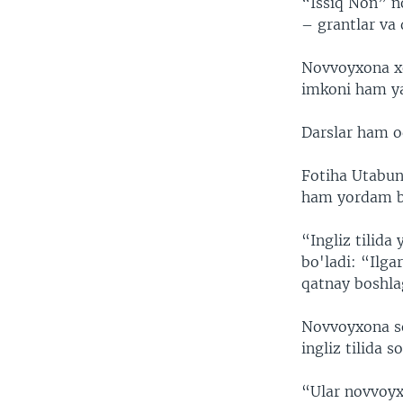
“Issiq Non” n
– grantlar va 
Novvoyxona xod
imkoni ham ya
Darslar ham o
Fotiha Utabun
ham yordam be
“Ingliz tilid
bo'ladi: “Ilga
qatnay boshlag
Novvoyxona so
ingliz tilida 
“Ular novvoyx