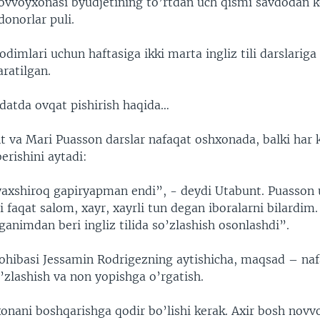
ovvoyxonasi byudjetining to’rtdan uch qismi savdodan ke
donorlar puli.
imlari uchun haftasiga ikki marta ingliz tili darslariga
ratilgan.
datda ovqat pishirish haqida…
t va Mari Puasson darslar nafaqat oshxonada, balki har 
rishini aytadi:
a yaxshiroq gapiryapman endi”, - deydi Utabunt. Puasson 
ri faqat salom, xayr, xayrli tun degan iboralarni bilardim
animdan beri ingliz tilida so’zlashish osonlashdi”.
hibasi Jessamin Rodrigezning aytishicha, maqsad – nafa
so’zlashish va non yopishga o’rgatish.
onani boshqarishga qodir bo’lishi kerak. Axir bosh novvo