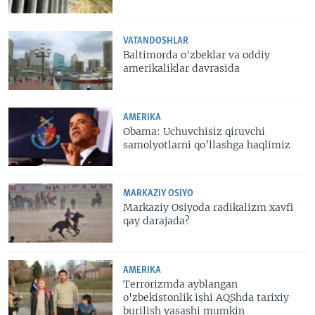
VATANDOSHLAR
Baltimorda o'zbeklar va oddiy
amerikaliklar davrasida
AMERIKA
Obama: Uchuvchisiz qiruvchi
samolyotlarni qo’llashga haqlimiz
MARKAZIY OSIYO
Markaziy Osiyoda radikalizm xavfi
qay darajada?
AMERIKA
Terrorizmda ayblangan
o'zbekistonlik ishi AQShda tarixiy
burilish yasashi mumkin