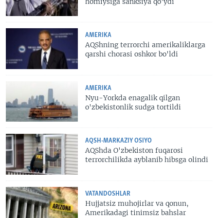
homiysiga sanksiya qo'ydi
AMERIKA
AQShning terrorchi amerikaliklarga
qarshi chorasi oshkor bo'ldi
AMERIKA
Nyu-Yorkda enagalik qilgan
o'zbekistonlik sudga tortildi
AQSH-MARKAZIY OSIYO
AQShda O'zbekiston fuqarosi
terrorchilikda ayblanib hibsga olindi
VATANDOSHLAR
Hujjatsiz muhojirlar va qonun,
Amerikadagi tinimsiz bahslar