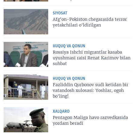
SIYOSAT
Afg'on-Pokiston chegarasida terror
yetakchilari o'ldirilgan
HUQUQ VA QONUN
Rossiya Ishchi migrantlar kasaba
uyushmasi raisi Renat Karimov bilan
suhbat
HUQUQ VA QONUN
Fazliddin Qurbonov sudi ketidan bir
vatandosh xulosasi: Yoshlar, ogoh
bo'ling!
XALQARO
Pentagon Maliga havo razvedkasida
yordam beradi