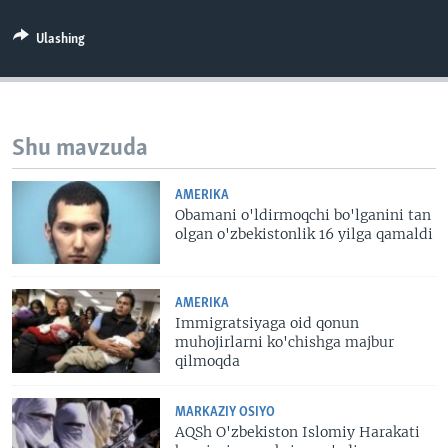
VIDEO
ODNOKLASSNIKI
Ulashing
XABARLAR SURATLARDA
TELEGRAM
TWITTER
SOUNDCLOUD
VOA
Shu mavzuda
AMERIKA
Obamani o'ldirmoqchi bo'lganini tan
olgan o'zbekistonlik 16 yilga qamaldi
AMERIKA
Immigratsiyaga oid qonun
muhojirlarni ko'chishga majbur
qilmoqda
MARKAZIY OSIYO
AQSh O'zbekiston Islomiy Harakati