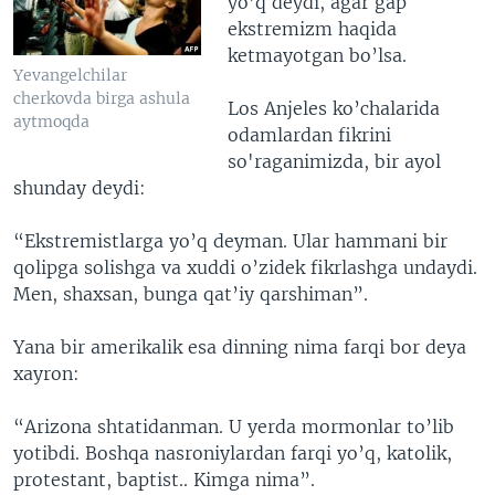
yo’q deydi, agar gap
ekstremizm haqida
ketmayotgan bo’lsa.
Yevangelchilar
cherkovda birga ashula
Los Anjeles ko’chalarida
aytmoqda
odamlardan fikrini
so'raganimizda, bir ayol
shunday deydi:
“Ekstremistlarga yo’q deyman. Ular hammani bir
qolipga solishga va xuddi o’zidek fikrlashga undaydi.
Men, shaxsan, bunga qat’iy qarshiman”.
Yana bir amerikalik esa dinning nima farqi bor deya
xayron:
“Arizona shtatidanman. U yerda mormonlar to’lib
yotibdi. Boshqa nasroniylardan farqi yo’q, katolik,
protestant, baptist.. Kimga nima”.