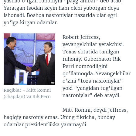
yashab o'tgan ruhoniyni "payg'ambar" deb atab,
Yaratgan Isodan keyin ham elchi yuborgan deya
ishonadi. Boshqa nasroniylar nazarida ular egri
yo’lga kirgan odamlar.
Robert Jeffress,
yevangelchilar yetakchisi.
Texas shtatida tanilgan
ruhoniy. Gubernator Rik
Perri nomzodligini
qo’llamoqda. Yevangelchilar
o'zini "toza nasroniylar"
yoki "yangidan tug'ilgan
Raqiblar - Mitt Romni
nasroniylar" deb ataydi.
(chapdan) va Rik Perri
Mitt Romni, deydi Jeffress,
haqiqiy nasroniy emas. Uning fikricha, bunday
odamlar prezidentlikka yaramaydi.