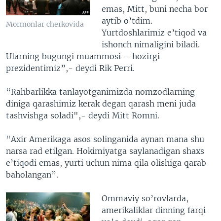
emas, Mitt, buni necha bor
aytib o’tdim.
Mormonlar cherkovida
Yurtdoshlarimiz e’tiqod va
ishonch nimaligini biladi.
Ularning bugungi muammosi – hozirgi
prezidentimiz”,- deydi Rik Perri.
“Rahbarlikka tanlayotganimizda nomzodlarning
diniga qarashimiz kerak degan qarash meni juda
tashvishga soladi",- deydi Mitt Romni.
"Axir Amerikaga asos solinganida aynan mana shu
narsa rad etilgan. Hokimiyatga saylanadigan shaxs
e’tiqodi emas, yurti uchun nima qila olishiga qarab
baholangan”.
Ommaviy so’rovlarda,
amerikaliklar dinning farqi