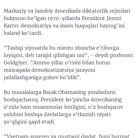
Markaziy va Janubiy Amerikada diktatorlik rejimlari
hukmron bo'lgan 1970-yillarda Prezident Jimmi
Karter demokratiya va inson huquqlari bayrog'ini
baland ko'tardi.
"Tashqi siyosatda bu mavzu shuncha e'tiborga
loyiqmi, deb tanqid qilishgan uni", - deydi professor
Goldgiyer. "Ammo yillar o'tishi bilan butun
mintaqada demokratizatsiya jarayoni
jadallashganiga guhov bo'ldik".
Bu masalalarga Barak Obamaning yondashuvi
boshqacharoq. Prezident ko'pincha Amerikaning
o'zida ham muammolar borligini, o'z boshqaruv
uslubini boshqa davlatlarga o'tkazish niyati
yo'qligini qayd etadi.
"Vyetnam suveren va mustaqil davlat, buni hurmat