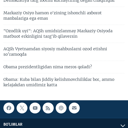
Demokratiya targ'ibotini kuchaytiring degan chaqiriqlar
Markaziy Osiyo hamon o'zining ishonchli axborot
manbalariga ega emas
"Ozodlik uyi": AQSh umidsizlanmay Markaziy Osiyoda
matbuot erkinligini targ'ib qilaversin
AQSh Vyetnamdan siyosiy mahbuslarni ozod etishni
so’ramoqda
Obama prezidentligidan nima meros qoladi?
Obama: Kuba bilan jiddiy kelishmovchiliklar bor, ammo
kelajakdan umidimiz katta
BO'LIMLAR