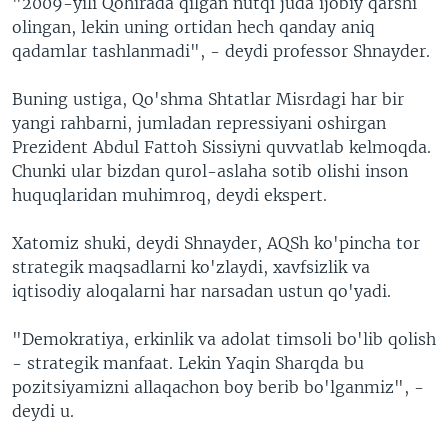
"2009-yili Qohirada qilgan nutqi juda ijobiy qarshi
olingan, lekin uning ortidan hech qanday aniq
qadamlar tashlanmadi", - deydi professor Shnayder.
Buning ustiga, Qo'shma Shtatlar Misrdagi har bir
yangi rahbarni, jumladan repressiyani oshirgan
Prezident Abdul Fattoh Sissiyni quvvatlab kelmoqda.
Chunki ular bizdan qurol-aslaha sotib olishi inson
huquqlaridan muhimroq, deydi ekspert.
Xatomiz shuki, deydi Shnayder, AQSh ko'pincha tor
strategik maqsadlarni ko'zlaydi, xavfsizlik va
iqtisodiy aloqalarni har narsadan ustun qo'yadi.
"Demokratiya, erkinlik va adolat timsoli bo'lib qolish
- strategik manfaat. Lekin Yaqin Sharqda bu
pozitsiyamizni allaqachon boy berib bo'lganmiz", -
deydi u.