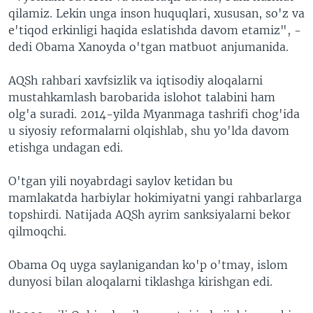
qilamiz. Lekin unga inson huquqlari, xususan, so'z va
e'tiqod erkinligi haqida eslatishda davom etamiz", -
dedi Obama Xanoyda o'tgan matbuot anjumanida.
AQSh rahbari xavfsizlik va iqtisodiy aloqalarni
mustahkamlash barobarida islohot talabini ham
olg'a suradi. 2014-yilda Myanmaga tashrifi chog'ida
u siyosiy reformalarni olqishlab, shu yo'lda davom
etishga undagan edi.
O'tgan yili noyabrdagi saylov ketidan bu
mamlakatda harbiylar hokimiyatni yangi rahbarlarga
topshirdi. Natijada AQSh ayrim sanksiyalarni bekor
qilmoqchi.
Obama Oq uyga saylanigandan ko'p o'tmay, islom
dunyosi bilan aloqalarni tiklashga kirishgan edi.