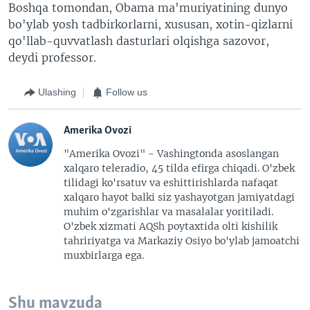
Boshqa tomondan, Obama ma'muriyatining dunyo
bo'ylab yosh tadbirkorlarni, xususan, xotin-qizlarni
qo'llab-quvvatlash dasturlari olqishga sazovor,
deydi professor.
Ulashing
Follow us
Amerika Ovozi
"Amerika Ovozi" - Vashingtonda asoslangan
xalqaro teleradio, 45 tilda efirga chiqadi. O'zbek
tilidagi ko'rsatuv va eshittirishlarda nafaqat
xalqaro hayot balki siz yashayotgan jamiyatdagi
muhim o'zgarishlar va masalalar yoritiladi.
O'zbek xizmati AQSh poytaxtida olti kishilik
tahririyatga va Markaziy Osiyo bo'ylab jamoatchi
muxbirlarga ega.
Shu mavzuda