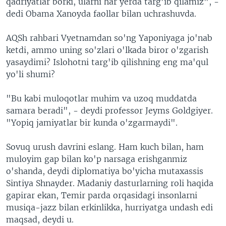
qadriyatlar borki, ularni har yerda targ'ib qilamiz", -
dedi Obama Xanoyda faollar bilan uchrashuvda.
AQSh rahbari Vyetnamdan so'ng Yaponiyaga jo'nab
ketdi, ammo uning so'zlari o'lkada biror o'zgarish
yasaydimi? Islohotni targ'ib qilishning eng ma'qul
yo'li shumi?
"Bu kabi muloqotlar muhim va uzoq muddatda
samara beradi", - deydi professor Jeyms Goldgiyer.
"Yopiq jamiyatlar bir kunda o'zgarmaydi".
Sovuq urush davrini eslang. Ham kuch bilan, ham
muloyim gap bilan ko'p narsaga erishganmiz
o'shanda, deydi diplomatiya bo'yicha mutaxassis
Sintiya Shnayder. Madaniy dasturlarning roli haqida
gapirar ekan, Temir parda orqasidagi insonlarni
musiqa-jazz bilan erkinlikka, hurriyatga undash edi
maqsad, deydi u.