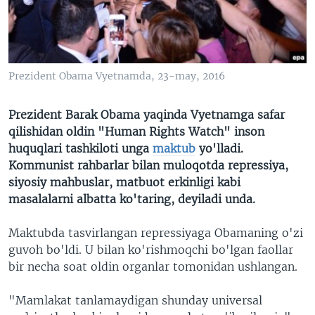
VIDEO
ODNOKLASSNIKI
XABARLAR SURATLARDA
TELEGRAM
TWITTER
Prezident Obama Vyetnamda, 23-may, 2016
SOUNDCLOUD
VOA
Prezident Barak Obama yaqinda Vyetnamga safar
qilishidan oldin "Human Rights Watch" inson
huquqlari tashkiloti unga
maktub
yo'lladi.
Kommunist rahbarlar bilan muloqotda repressiya,
siyosiy mahbuslar, matbuot erkinligi kabi
masalalarni albatta ko'taring, deyiladi unda.
Maktubda tasvirlangan repressiyaga Obamaning o'zi
guvoh bo'ldi. U bilan ko'rishmoqchi bo'lgan faollar
bir necha soat oldin organlar tomonidan ushlangan.
"Mamlakat tanlamaydigan shunday universal