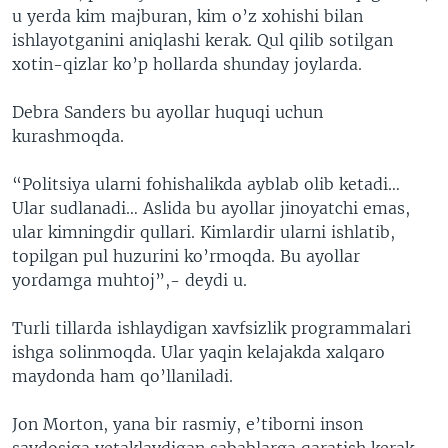
u yerda kim majburan, kim o’z xohishi bilan
ishlayotganini aniqlashi kerak. Qul qilib sotilgan
xotin-qizlar ko’p hollarda shunday joylarda.
Debra Sanders bu ayollar huquqi uchun
kurashmoqda.
“Politsiya ularni fohishalikda ayblab olib ketadi…
Ular sudlanadi… Aslida bu ayollar jinoyatchi emas,
ular kimningdir qullari. Kimlardir ularni ishlatib,
topilgan pul huzurini ko’rmoqda. Bu ayollar
yordamga muhtoj”,- deydi u.
Turli tillarda ishlaydigan xavfsizlik programmalari
ishga solinmoqda. Ular yaqin kelajakda xalqaro
maydonda ham qo’llaniladi.
Jon Morton, yana bir rasmiy, e’tiborni inson
savdosiga yetaklaydigan sabablarga qaratish kerak,