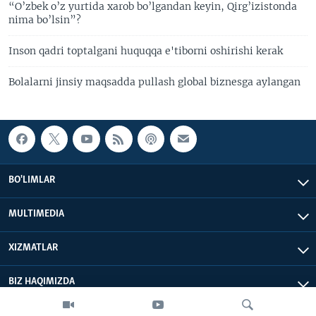
“O’zbek o’z yurtida xarob bo’lgandan keyin, Qirg’izistonda
nima bo’lsin”?
Inson qadri toptalgani huquqqa e'tiborni oshirishi kerak
Bolalarni jinsiy maqsadda pullash global biznesga aylangan
BO'LIMLAR
MULTIMEDIA
XIZMATLAR
BIZ HAQIMIZDA