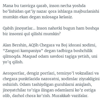
Mana bu tasvirga qarab, inson necha yoshda
bo’lishidan qat’iy nazar qora ishlarga majburlanishi
mumkin ekan degan xulosaga kelasiz.
Qabih jinoyatlar... Inson nahotki bugun ham boshqa
bir insonni qul qilishi mumkin?
Alan Bershin, AQSh Chegara va Boj idorasi xodimi,
“Zangori kampaniya” degan tadbirga boshchilik
qilmoqda. Maqsad odam savdosi tagiga yetish, uni
yo’q qilish.
Aeroportlar, dengiz portlari, temiryo’l vokzallari va
chegara punktlarida nazoratni, xodimlar ziyrakligini
oshirish. Odam tashiydigan guruhlarni aniqlash,
jinoyatchilar to’riga ilingan odamlarni ko’z ostiga
olib, darhol chora ko’rish. Murakkab vazifalar.