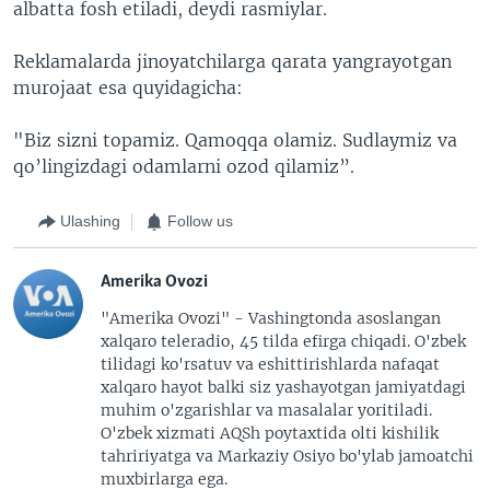
albatta fosh etiladi, deydi rasmiylar.
Reklamalarda jinoyatchilarga qarata yangrayotgan
murojaat esa quyidagicha:
"Biz sizni topamiz. Qamoqqa olamiz. Sudlaymiz va
qo’lingizdagi odamlarni ozod qilamiz”.
Ulashing
Follow us
Amerika Ovozi
"Amerika Ovozi" - Vashingtonda asoslangan
xalqaro teleradio, 45 tilda efirga chiqadi. O'zbek
tilidagi ko'rsatuv va eshittirishlarda nafaqat
xalqaro hayot balki siz yashayotgan jamiyatdagi
muhim o'zgarishlar va masalalar yoritiladi.
O'zbek xizmati AQSh poytaxtida olti kishilik
tahririyatga va Markaziy Osiyo bo'ylab jamoatchi
muxbirlarga ega.