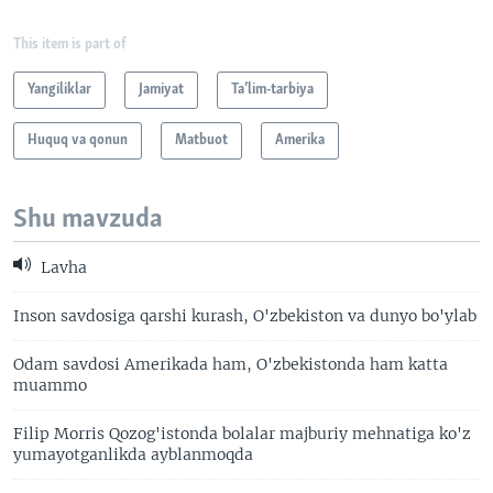
This item is part of
Yangiliklar
Jamiyat
Ta’lim-tarbiya
Huquq va qonun
Matbuot
Amerika
Shu mavzuda
Lavha
Inson savdosiga qarshi kurash, O'zbekiston va dunyo bo'ylab
Odam savdosi Amerikada ham, O'zbekistonda ham katta
muammo
Filip Morris Qozog'istonda bolalar majburiy mehnatiga ko'z
yumayotganlikda ayblanmoqda