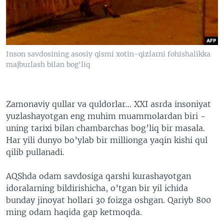
VIDEO
ODNOKLASSNIKI
XABARLAR SURATLARDA
TELEGRAM
TWITTER
Inson savdosining asosiy qismi xotin-qizlarni fohishalikka
SOUNDCLOUD
VOA
majburlash bilan bog'liq
Zamonaviy qullar va quldorlar… XXI asrda insoniyat
yuzlashayotgan eng muhim muammolardan biri -
uning tarixi bilan chambarchas bog’liq bir masala.
Har yili dunyo bo’ylab bir millionga yaqin kishi qul
qilib pullanadi.
AQShda odam savdosiga qarshi kurashayotgan
idoralarning bildirishicha, o’tgan bir yil ichida
bunday jinoyat hollari 30 foizga oshgan. Qariyb 800
ming odam haqida gap ketmoqda.