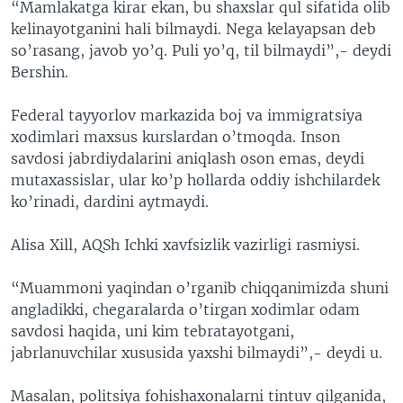
“Mamlakatga kirar ekan, bu shaxslar qul sifatida olib
kelinayotganini hali bilmaydi. Nega kelayapsan deb
so’rasang, javob yo’q. Puli yo’q, til bilmaydi”,- deydi
Bershin.
Federal tayyorlov markazida boj va immigratsiya
xodimlari maxsus kurslardan o’tmoqda. Inson
savdosi jabrdiydalarini aniqlash oson emas, deydi
mutaxassislar, ular ko’p hollarda oddiy ishchilardek
ko’rinadi, dardini aytmaydi.
Alisa Xill, AQSh Ichki xavfsizlik vazirligi rasmiysi.
“Muammoni yaqindan o’rganib chiqqanimizda shuni
angladikki, chegaralarda o’tirgan xodimlar odam
savdosi haqida, uni kim tebratayotgani,
jabrlanuvchilar xususida yaxshi bilmaydi”,- deydi u.
Masalan, politsiya fohishaxonalarni tintuv qilganida,