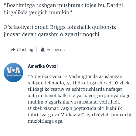
“Boshimizga tushgan mushtarak fojea bu. Dardni
birgalikda yengish mumkin”.
O’z faoliyati orqali Briggs fohishalik qurbonsiz
jinoyat degan qarashni o’zgartirmoqchi.
Ulashing
Follow us
Amerika Ovozi
"Amerika Ovozi" - Vashingtonda asoslangan
xalqaro teleradio, 45 tilda efirga chiqadi. O'zbek
tilidagi ko'rsatuv va eshittirishlarda nafaqat
xalqaro hayot balki siz yashayotgan jamiyatdagi
muhim o'zgarishlar va masalalar yoritiladi.
O'zbek xizmati AQSh poytaxtida olti kishilik
tahririyatga va Markaziy Osiyo bo'ylab jamoatchi
muxbirlarga ega.