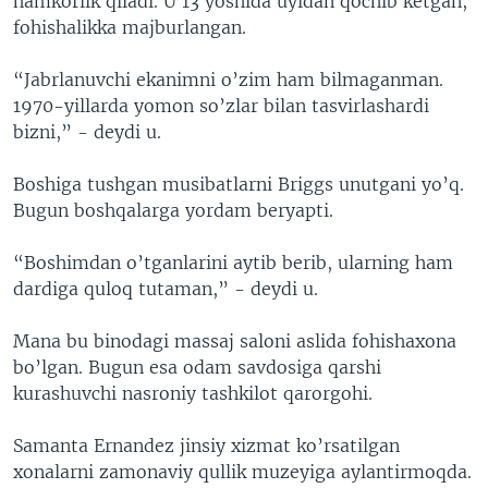
hamkorlik qiladi. U 13 yoshida uyidan qochib ketgan,
fohishalikka majburlangan.
“Jabrlanuvchi ekanimni o’zim ham bilmaganman.
1970-yillarda yomon so’zlar bilan tasvirlashardi
bizni,” - deydi u.
Boshiga tushgan musibatlarni Briggs unutgani yo’q.
Bugun boshqalarga yordam beryapti.
“Boshimdan o’tganlarini aytib berib, ularning ham
dardiga quloq tutaman,” - deydi u.
Mana bu binodagi massaj saloni aslida fohishaxona
bo’lgan. Bugun esa odam savdosiga qarshi
kurashuvchi nasroniy tashkilot qarorgohi.
Samanta Ernandez jinsiy xizmat ko’rsatilgan
xonalarni zamonaviy qullik muzeyiga aylantirmoqda.