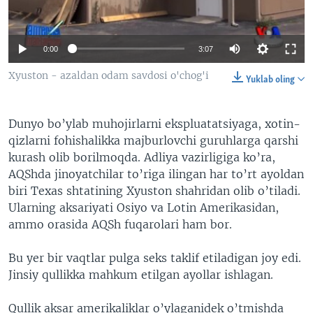
VIDEO
ODNOKLASSNIKI
XABARLAR SURATLARDA
TELEGRAM
0:00
3:07
TWITTER
Xyuston - azaldan odam savdosi o'chog'i
Yuklab oling
SOUNDCLOUD
VOA
Dunyo bo’ylab muhojirlarni ekspluatatsiyaga, xotin-
qizlarni fohishalikka majburlovchi guruhlarga qarshi
kurash olib borilmoqda. Adliya vazirligiga ko’ra,
AQShda jinoyatchilar to’riga ilingan har to’rt ayoldan
biri Texas shtatining Xyuston shahridan olib o’tiladi.
Ularning aksariyati Osiyo va Lotin Amerikasidan,
ammo orasida AQSh fuqarolari ham bor.
Bu yer bir vaqtlar pulga seks taklif etiladigan joy edi.
Jinsiy qullikka mahkum etilgan ayollar ishlagan.
Qullik aksar amerikaliklar o’ylaganidek o’tmishda