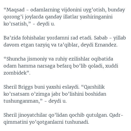
“Maqsad - odamlarning vijdonini uyg’otish, bunday
qorong’i joylarda qanday illatlar yashiringanini
ko’rsatish,” - deydi u.
Ba’zida fohishalar yordamni rad etadi. Sabab - yillab
davom etgan tazyiq va ta’qiblar, deydi Ernandez.
“Shuncha jismoniy va ruhiy ezilishlar oqibatida
odam hamma narsaga befarq bo’lib qoladi, xuddi
zombidek”.
Sheril Briggs buni yaxshi eslaydi. “Qarshilik
ko’rsatsam o’zimga jabr bo’lishini boshidan
tushunganman,” - deydi u.
Sheril jinoyatchilar qo’lidan qochib qutulgan. Qadr-
qimmatini yo’qotganlarni tushunadi.