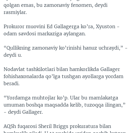
qolgan emas, bu zamonaviy fenomen, deydi
rasmiylar.
Prokuror muovini Ed Gallagerga ko’ra, Xyuston -
odam savdosi markaziga aylangan.
“Qullikning zamonaviy ko’rinishi hanuz uchraydi,” -
deydi u.
Nodavlat tashkilotlari bilan hamkorlikda Gallager
fohishaxonalarda qo’lga tushgan ayollarga yordam
beradi.
“Yordamga muhtojlar ko’p. Ular bu mamlakatga
umuman boshqa maqsadda kelib, tuzoqqa ilingan,”
- deydi Gallager.
AQSh fuqarosi Sheril Briggs prokuratura bilan