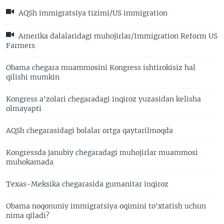
AQSh immigratsiya tizimi/US immigration
Amerika dalalaridagi muhojirlar/Immigration Reform US
Farmers
Obama chegara muammosini Kongress ishtirokisiz hal
qilishi mumkin
Kongress a'zolari chegaradagi inqiroz yuzasidan kelisha
olmayapti
AQSh chegarasidagi bolalar ortga qaytarilmoqda
Kongressda janubiy chegaradagi muhojirlar muammosi
muhokamada
Texas-Meksika chegarasida gumanitar inqiroz
Obama noqonuniy immigratsiya oqimini to'xtatish uchun
nima qiladi?