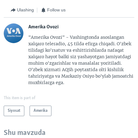
Ulashing
Follow us
Amerika Ovozi
"Amerika Ovozi" - Vashingtonda asoslangan
xalqaro teleradio, 45 tilda efirga chiqadi. O'zbek
tilidagi ko'rsatuv va eshittirishlarda nafaqat
xalqaro hayot balki siz yashayotgan jamiyatdagi
muhim o'zgarishlar va masalalar yoritiladi.
O'zbek xizmati AQSh poytaxtida olti kishilik
tahririyatga va Markaziy Osiyo bo'ylab jamoatchi
muxbirlarga ega.
This item is part of
Siyosat
Amerika
Shu mavzuda