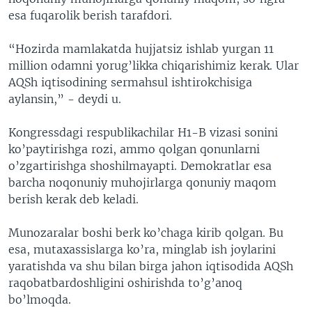
esa fuqarolik berish tarafdori.
“Hozirda mamlakatda hujjatsiz ishlab yurgan 11
million odamni yorug’likka chiqarishimiz kerak. Ular
AQSh iqtisodining sermahsul ishtirokchisiga
aylansin,” - deydi u.
Kongressdagi respublikachilar H1-B vizasi sonini
ko’paytirishga rozi, ammo qolgan qonunlarni
o’zgartirishga shoshilmayapti. Demokratlar esa
barcha noqonuniy muhojirlarga qonuniy maqom
berish kerak deb keladi.
Munozaralar boshi berk ko’chaga kirib qolgan. Bu
esa, mutaxassislarga ko’ra, minglab ish joylarini
yaratishda va shu bilan birga jahon iqtisodida AQSh
raqobatbardoshligini oshirishda to’g’anoq
bo’lmoqda.