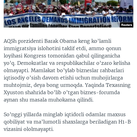
VIDEO
ODNOKLASSNIKI
XABARLAR SURATLARDA
TELEGRAM
TWITTER
SOUNDCLOUD
VOA
AQSh prezidenti Barak Obama keng ko’lamli
immigratsiya islohotini taklif etdi, ammo qonun
loyihasi Kongress tomonidan qabul qilinganicha
yo’q. Demokratlar va respublikachilar o’zaro kelisha
olmayapti. Mamlakat bo’ylab bizneslar rahbarlari
iqtisodiy o’sish davom etishi uchun muhojirlarga
muhtojmiz, deya bong urmoqda. Yaqinda Texasning
Xyuston shahrida bo’lib o’tgan biznes-forumda
aynan shu masala muhokama qilindi.
So’nggi yillarda minglab iqtidorli odamlar maxsus
qobiliyat va ma’lumotli shaxslarga beriladigan H1-B
vizasini ololmayapti.