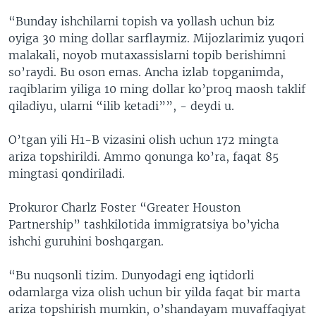
“Bunday ishchilarni topish va yollash uchun biz
oyiga 30 ming dollar sarflaymiz. Mijozlarimiz yuqori
malakali, noyob mutaxassislarni topib berishimni
so’raydi. Bu oson emas. Ancha izlab topganimda,
raqiblarim yiliga 10 ming dollar ko’proq maosh taklif
qiladiyu, ularni “ilib ketadi””, - deydi u.
O’tgan yili H1-B vizasini olish uchun 172 mingta
ariza topshirildi. Ammo qonunga ko’ra, faqat 85
mingtasi qondiriladi.
Prokuror Charlz Foster “Greater Houston
Partnership” tashkilotida immigratsiya bo’yicha
ishchi guruhini boshqargan.
“Bu nuqsonli tizim. Dunyodagi eng iqtidorli
odamlarga viza olish uchun bir yilda faqat bir marta
ariza topshirish mumkin, o’shandayam muvaffaqiyat