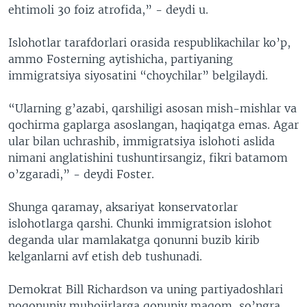
ehtimoli 30 foiz atrofida,” - deydi u.
Islohotlar tarafdorlari orasida respublikachilar ko’p,
ammo Fosterning aytishicha, partiyaning
immigratsiya siyosatini “choychilar” belgilaydi.
“Ularning g’azabi, qarshiligi asosan mish-mishlar va
qochirma gaplarga asoslangan, haqiqatga emas. Agar
ular bilan uchrashib, immigratsiya islohoti aslida
nimani anglatishini tushuntirsangiz, fikri batamom
o’zgaradi,” - deydi Foster.
Shunga qaramay, aksariyat konservatorlar
islohotlarga qarshi. Chunki immigratsion islohot
deganda ular mamlakatga qonunni buzib kirib
kelganlarni avf etish deb tushunadi.
Demokrat Bill Richardson va uning partiyadoshlari
noqonuniy muhojirlarga qonuniy maqom, so’ngra