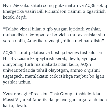
Nyu-Meksiko shtati sobiq gubernatori va AQSh sobiq
Energetika vaziri Bill Richardson tizimni o’zgartirish
kerak, deydi.
“Talaba vizasi bilan o’qib yurgan iqtidorli yoshlar,
muhandislar, kompyuter bo’yicha mutaxassislar shu
yerda qolib, Amerika ravnaqi yo’lida mehnat qilsin”.
AQSh Tijorat palatasi va boshqa biznes tashkilotlar
H1-B vizasini kengaytirish kerak, deydi, ayniqsa
dunyoning turli mamlakatlaridan kelib, AQSh
universitetlarida tahsil olayotgan, ammo o’qishni
tugatgach, mamlakatni tark etishga majbur bo’lgan
yoshlar uchun.
Xyustondagi “Precision Task Group” tashkilotidan
Massi Viyareal Amerikada qolayotganlarga talab juda
katta, deydi.