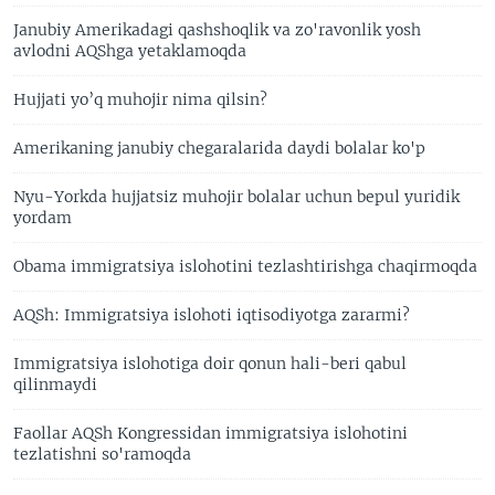
Janubiy Amerikadagi qashshoqlik va zo'ravonlik yosh
avlodni AQShga yetaklamoqda
Hujjati yo’q muhojir nima qilsin?
Amerikaning janubiy chegaralarida daydi bolalar ko'p
Nyu-Yorkda hujjatsiz muhojir bolalar uchun bepul yuridik
yordam
Obama immigratsiya islohotini tezlashtirishga chaqirmoqda
AQSh: Immigratsiya islohoti iqtisodiyotga zararmi?
Immigratsiya islohotiga doir qonun hali-beri qabul
qilinmaydi
Faollar AQSh Kongressidan immigratsiya islohotini
tezlatishni so'ramoqda