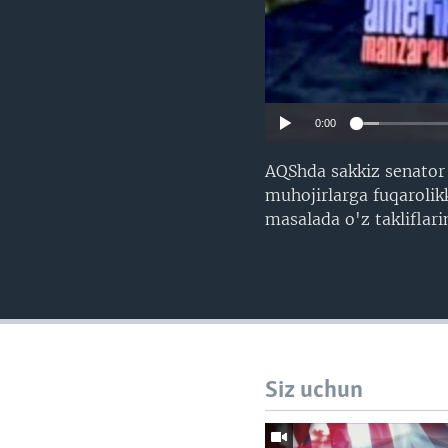
0:00
AQShda sakkiz senator 
muhojirlarga fuqarolik
masalada o'z takliflari
Siz uchun