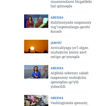
muammolarni birgalikda
hal qilmoqda
AMERIKA
Kaliforniyada noqonuniy
tug'ruqxonalarga qarshi
kurash
JAMIYAT
Avstraliyaga yo'l olgan
muhojirlar jonini xavf
ostiga qo'ymoqda
AMERIKA
AQShda sekvestr sabab
noqonuniy muhojirlar
qamoqdan qo'yib
yuborildi
AMERIKA
Vashingtonda qonuniy,