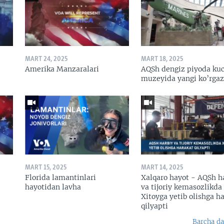
MART 24, 2025
MART 18, 2025
Amerika Manzaralari
AQSh dengiz piyoda kuc
muzeyida yangi ko’rga
MART 15, 2025
MART 14, 2025
Florida lamantinlari
Xalqaro hayot - AQSh h
hayotidan lavha
va tijoriy kemasozlikda
Xitoyga yetib olishga h
qilyapti
Barcha da