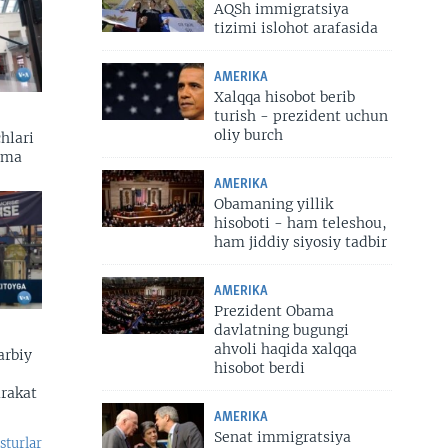
AQSh immigratsiya
tizimi islohot arafasida
AMERIKA
Xalqqa hisobot berib
turish - prezident uchun
oliy burch
hlari
zma
AMERIKA
Obamaning yillik
hisoboti - ham teleshou,
ham jiddiy siyosiy tadbir
AMERIKA
Prezident Obama
davlatning bugungi
ahvoli haqida xalqqa
arbiy
hisobot berdi
arakat
AMERIKA
Senat immigratsiya
sturlar