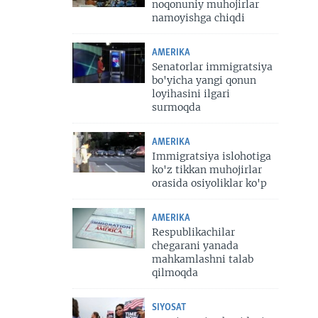
noqonuniy muhojirlar
namoyishga chiqdi
AMERIKA
Senatorlar immigratsiya
bo'yicha yangi qonun
loyihasini ilgari
surmoqda
AMERIKA
Immigratsiya islohotiga
ko'z tikkan muhojirlar
orasida osiyoliklar ko'p
AMERIKA
Respublikachilar
chegarani yanada
mahkamlashni talab
qilmoqda
SIYOSAT