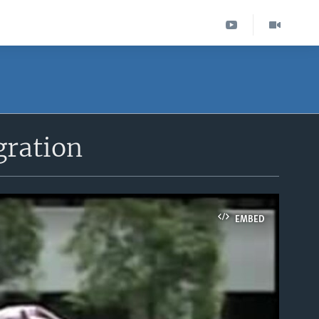
gration
EMBED