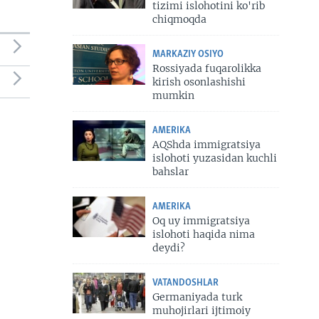
tizimi islohotini ko'rib
chiqmoqda
MARKAZIY OSIYO
Rossiyada fuqarolikka
kirish osonlashishi
mumkin
AMERIKA
AQShda immigratsiya
islohoti yuzasidan kuchli
bahslar
AMERIKA
Oq uy immigratsiya
islohoti haqida nima
deydi?
VATANDOSHLAR
Germaniyada turk
muhojirlari ijtimoiy