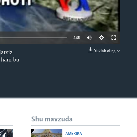
2:05
Yuklab oling
jatsiz
EMBED
a ham bu
Shu mavzuda
AMERIKA