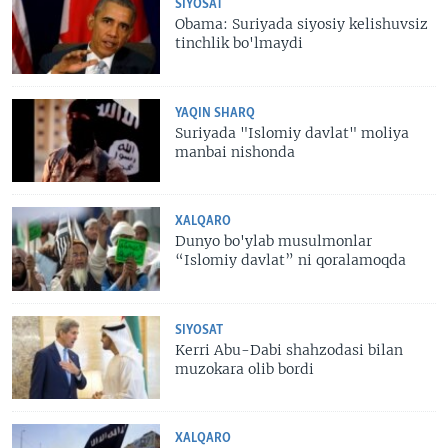
SIYOSAT
Obama: Suriyada siyosiy kelishuvsiz
tinchlik bo'lmaydi
YAQIN SHARQ
Suriyada "Islomiy davlat" moliya
manbai nishonda
XALQARO
Dunyo bo'ylab musulmonlar
“Islomiy davlat” ni qoralamoqda
SIYOSAT
Kerri Abu-Dabi shahzodasi bilan
muzokara olib bordi
XALQARO