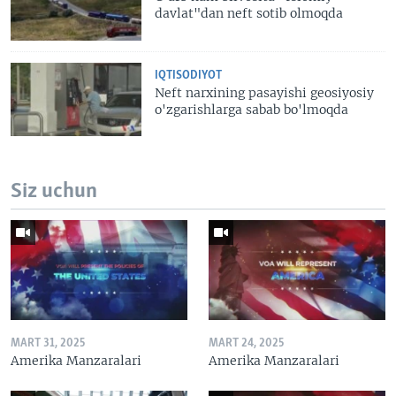
davlat"dan neft sotib olmoqda
IQTISODIYOT
Neft narxining pasayishi geosiyosiy
o'zgarishlarga sabab bo'lmoqda
Siz uchun
MART 31, 2025
MART 24, 2025
Amerika Manzaralari
Amerika Manzaralari