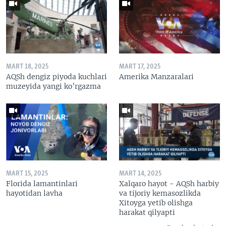
MART 18, 2025
MART 17, 2025
AQSh dengiz piyoda kuchlari
Amerika Manzaralari
muzeyida yangi ko’rgazma
MART 15, 2025
MART 14, 2025
Florida lamantinlari
Xalqaro hayot - AQSh harbiy
hayotidan lavha
va tijoriy kemasozlikda
Xitoyga yetib olishga
harakat qilyapti