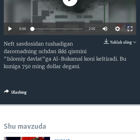
VIDEO
ODNOKLASSNIKI
XABARLAR SURATLARDA
TELEGRAM
TWITTER
0:00
2:02
SOUNDCLOUD
VOA
Yuklab oling
Neft savdosidan tushadigan
daromadning uchdan ikki qismini
"Islomiy davlat"ga Al-Bukamal koni keltiradi. Bu
kuniga 750 ming dollar degani.
Ulashing
Shu mavzuda