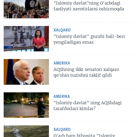
"Islomiy davlat"ning G'arbdagi
faoliyati xavotirlarni oshirmoqda
XALQARO
"Islomiy davlat" guruhi hali-beri
yengiladigan emas
AMERIKA
AQShning ikki senatori xalqaro
qo'shin tuzishni taklif qildi
AMERIKA
"Islomiy davlat" ning AQShdagi
tarafdorlari kimlar?
XALQARO
G'arb ham bilvosita "Islomiy