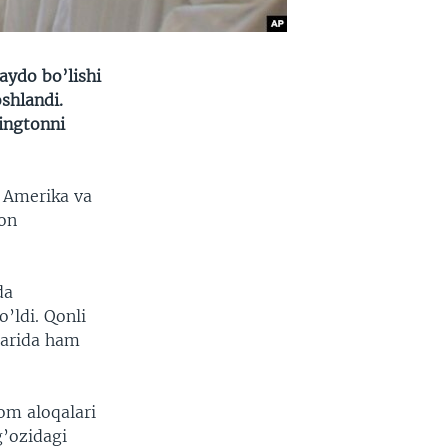
aydo bo’lishi
shlandi.
ingtonni
. Amerika va
mon
da
o’ldi. Qonli
larida ham
om aloqalari
g’ozidagi