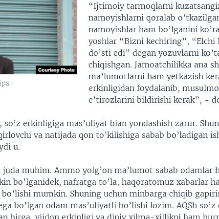
“Ijtimoiy tarmoqlarni kuzatsangi
namoyishlarni qoralab o’tkazilga
namoyishlar ham bo’lganini ko’ra
yoshlar “Bizni kechiring”, “Elchi 
do’sti edi” degan yozuvlarni ko’t
chiqishgan. Jamoatchilikka ana s
ma’lumotlarni ham yetkazish ker
ips
erkinligidan foydalanib, musulmo
e’tirozlarini bildirishi kerak”, - de
, so’z erkinligiga mas’uliyat bian yondashish zarur. Shu
qirlovchi va natijada qon to’kilishiga sabab bo’ladigan i
ydi u.
gi juda muhim. Ammo yolg’on ma’lumot sabab odamlar h
kin bo’lganidek, nafratga to’la, haqoratomuz xabarlar h
bo’lishi mumkin. Shuning uchun minbarga chiqib gapiri
ga bo’lgan odam mas’uliyatli bo’lishi lozim. AQSh so’z e
an birga, vijdon erkinligi va diniy xilma-xillikni ham hur