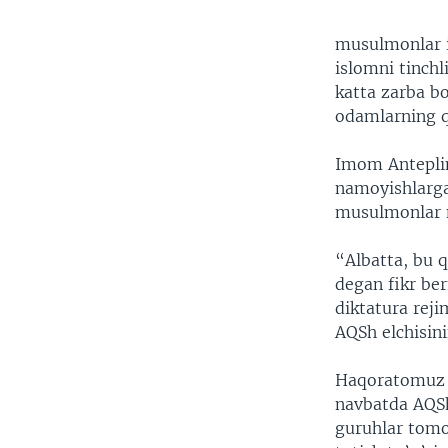
musulmonlar is
islomni tinchl
katta zarba b
odamlarning qo
Imom Anteplin
namoyishlarga
musulmonlar n
“Albatta, bu 
degan fikr be
diktatura rej
AQSh elchisini
Haqoratomuz f
navbatda AQSh
guruhlar tomo