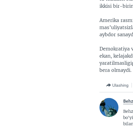
ikkisi bir-bir
Amerika rasmi
mas’uliyatsiz
aybdor sanayd
Demokratiya v
ekan, kelajak
yaratilmasligi
bera olmaydi.
Ulashing
Beh
Behz
bo'y
bila