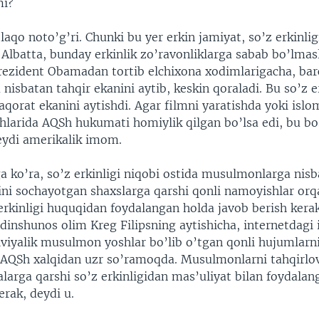
mi?
aqo noto’g’ri. Chunki bu yer erkin jamiyat, so’z erkinligi
Albatta, bunday erkinlik zo’ravonliklarga sabab bo’lmasl
rezident Obamadan tortib elchixona xodimlarigacha, bar
isbatan tahqir ekanini aytib, keskin qoraladi. Bu so’z e
haqorat ekanini aytishdi. Agar filmni yaratishda yoki isl
hlarida AQSh hukumati homiylik qilgan bo’lsa edi, bu b
deydi amerikalik imom.
a ko’ra, so’z erkinligi niqobi ostida musulmonlarga nisb
ini sochayotgan shaxslarga qarshi qonli namoyishlar orqa
erkinligi huquqidan foydalangan holda javob berish kera
dinshunos olim Kreg Filipsning aytishicha, internetdagi 
iviyalik musulmon yoshlar bo’lib o’tgan qonli hujumlarni
AQSh xalqidan uzr so’ramoqda. Musulmonlarni tahqirlo
kalarga qarshi so’z erkinligidan mas’uliyat bilan foydala
erak, deydi u.