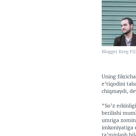
Blogger Kreg Fil
Uning fikricha
e’tiqodini tah
chiqmaydi, de
“So’z erkinli
berilishi mum
umriga zomin 
imkoniyatiga e
ta’minlash bil