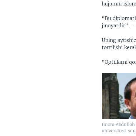
hujumni islom 
“Bu diplomatla
jinoyatdir”, -
Uning aytishic
tortilishi kera
“Qotillarni qo
Imom Abdulloh 
universiteti sur