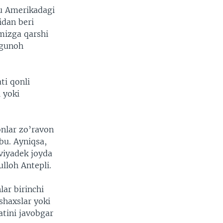
Bu Amerikadagi
idan beri
imizga qarshi
egunoh
ti qonli
 yoki
onlar zo’ravon
bu. Ayniqsa,
viyadek joyda
ulloh Antepli.
ar birinchi
shaxslar yoki
tini javobgar