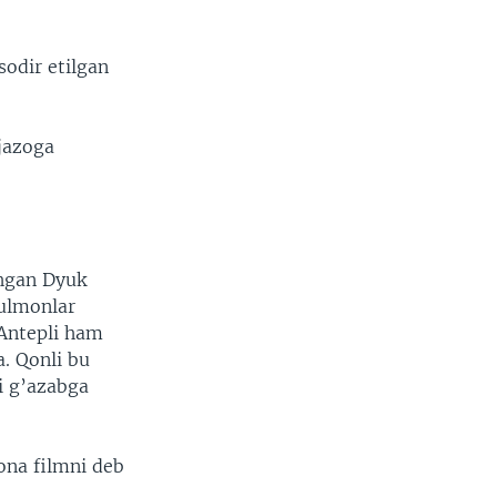
sodir etilgan
 jazoga
shgan Dyuk
ulmonlar
 Antepli ham
a. Qonli bu
i g’azabga
na filmni deb