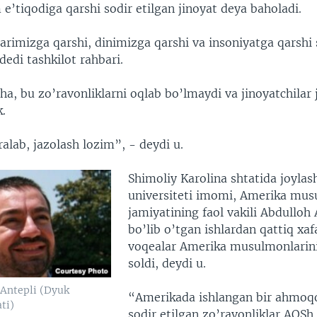
e’tiqodiga qarshi sodir etilgan jinoyat deya baholadi.
rimizga qarshi, dinimizga qarshi va insoniyatga qarshi 
 dedi tashkilot rahbari.
ha, bu zo’ravonliklarni oqlab bo’lmaydi va jinoyatchilar
k.
ralab, jazolash lozim”, - deydi u.
Shimoliy Karolina shtatida joyla
universiteti imomi, Amerika mus
jamiyatining faol vakili Abdulloh
bo’lib o’tgan ishlardan qattiq xaf
voqealar Amerika musulmonlarin
soldi, deydi u.
Antepli (Dyuk
“Amerikada ishlangan bir ahmoqo
ati)
sodir etilgan zo’ravonliklar AQSh