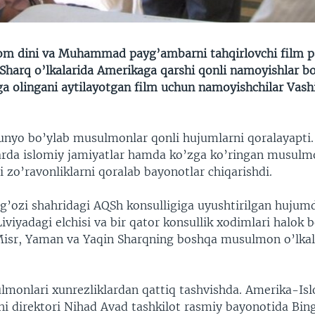
lom dini va Muhammad payg’ambarni tahqirlovchi film p
 Sharq o’lkalarida Amerikaga qarshi qonli namoyishlar bo
a olingani aytilayotgan film uchun namoyishchilar Vash
unyo bo’ylab musulmonlar qonli hujumlarni qoralayapti
arda islomiy jamiyatlar hamda ko’zga ko’ringan musul
zo’ravonliklarni qoralab bayonotlar chiqarishdi.
ng’ozi shahridagi AQSh konsulligiga uyushtirilgan hujum
viyadagi elchisi va bir qator konsullik xodimlari halok b
isr, Yaman va Yaqin Sharqning boshqa musulmon o’lka
.
monlari xunrezliklardan qattiq tashvishda. Amerika-Isl
hi direktori Nihad Avad tashkilot rasmiy bayonotida Bin