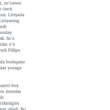
z, zo’ravon
n tinch
siz. Liviyada
Liviyaning
arib
hunday
ak. So’z
nlar o’z
ydi Fillips.
nda boshqalar
shlar yuzaga
ayoti boy
am insonlar
sh
rkinligini
mat qiladi. Bu