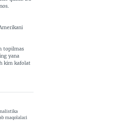
nos.
 Amerikani
m topilmas
ning yana
h kim kafolat
alistika
ab maqolalari