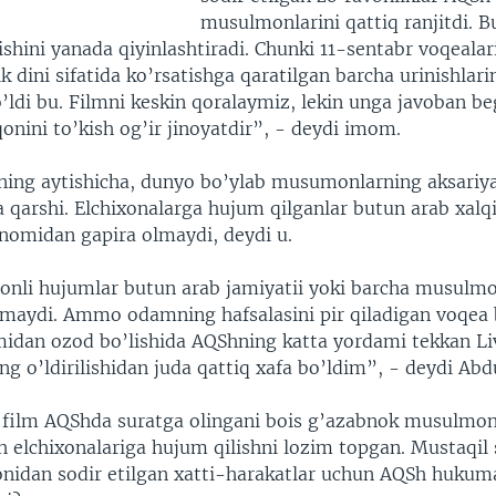
musulmonlarini qattiq ranjitdi. 
hini yanada qiyinlashtiradi. Chunki 11-sentabr voqealar
ik dini sifatida ko’rsatishga qaratilgan barcha urinishlar
o’ldi bu. Filmni keskin qoralaymiz, lekin unga javoban b
nini to’kish og’ir jinoyatdir”, - deydi imom.
ing aytishicha, dunyo bo’ylab musumonlarning aksariya
 qarshi. Elchixonalarga hujum qilganlar butun arab xalqi
omidan gapira olmaydi, deydi u.
qonli hujumlar butun arab jamiyatii yoki barcha musulm
rmaydi. Ammo odamning hafsalasini pir qiladigan voqea 
imidan ozod bo’lishida AQShning katta yordami tekkan Li
ng o’ldirilishidan juda qattiq xafa bo’ldim”, - deydi Abd
ilm AQShda suratga olingani bois g’azabnok musulmonl
 elchixonalariga hujum qilishni lozim topgan. Mustaqil 
nidan sodir etilgan xatti-harakatlar uchun AQSh hukuma