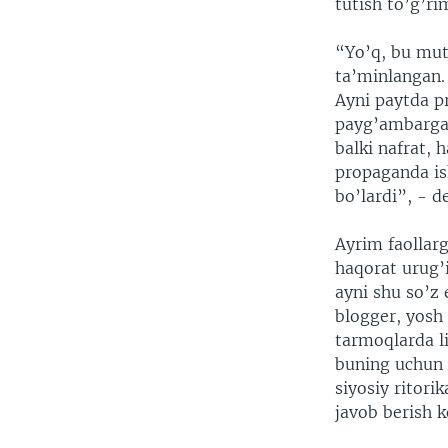
tutish to’g’ri
“Yo’q, bu mutl
ta’minlangan. 
Ayni paytda p
payg’ambarga n
balki nafrat, 
propaganda is
bo’lardi”, - 
Ayrim faollarg
haqorat urug’
ayni shu so’z 
blogger, yosh 
tarmoqlarda l
buning uchun 
siyosiy ritori
javob berish k