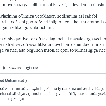
ini muvozanatga solib turishi kerak”, - deydi yosh dinshu
ylarining o’limiga yetaklagan hodisaning asl sababi
larcha qo’llanilgan so’z erkinligimi yoki har muammoda
igan radikal guruhlar ishimi?
a diniy qadriyatlar o’rtasidagi bahsli masalalarga yechi
da nafrat va zo’ravonlikka undovchi ana shunday filmlar
ga va natijada begunoh insonlar qoni to’kilmasligiga hec
Follow us
Print
zod Muhammadiy
od Muhammadiy AQShning Shimoliy Karolina universitetida jurn
icha tahsil olgan. Ijtimoiy-madaniy va ma’rifiy mavzularda yuzl
n nom qozongan.