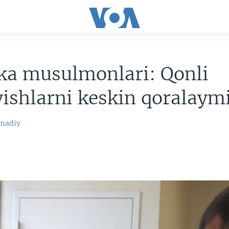
ka musulmonlari: Qonli
shlarni keskin qoralaym
madiy