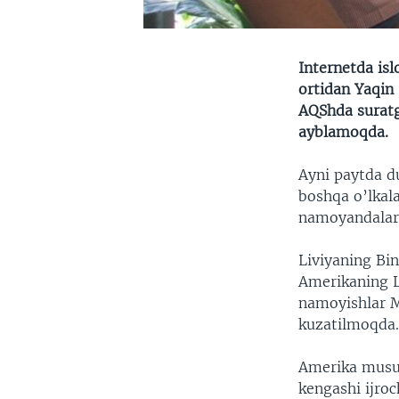
Internetda is
ortidan Yaqin
AQShda suratg
ayblamoqda.
Ayni paytda d
boshqa o’lkal
namoyandalari 
Liviyaning Bi
Amerikaning Li
namoyishlar M
kuzatilmoqda
Amerika musul
kengashi ijroc