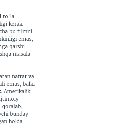
 to’la
igi kerak.
cha bu filmni
rkinligi emas,
omga qarshi
oshqa masala
atan nafrat va
li emas, balki
k. Amerikalik
ijtimoiy
 qoralab,
vchi bunday
ngan holda