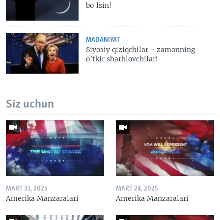
bo'lsin!
MADANIYAT
Siyosiy qiziqchilar - zamonning
o’tkir sharhlovchilari
Siz uchun
MART 31, 2025
MART 24, 2025
Amerika Manzaralari
Amerika Manzaralari