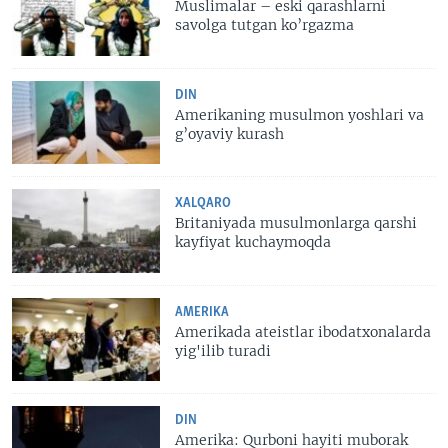
Muslimalar – eski qarashlarni
savolga tutgan ko’rgazma
DIN
Amerikaning musulmon yoshlari va
g’oyaviy kurash
XALQARO
Britaniyada musulmonlarga qarshi
kayfiyat kuchaymoqda
AMERIKA
Amerikada ateistlar ibodatxonalarda
yig'ilib turadi
DIN
Amerika: Qurboni hayiti muborak