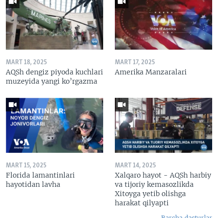
MART 18, 2025
MART 17, 2025
AQSh dengiz piyoda kuchlari
Amerika Manzaralari
muzeyida yangi ko’rgazma
MART 15, 2025
MART 14, 2025
Florida lamantinlari
Xalqaro hayot - AQSh harbiy
hayotidan lavha
va tijoriy kemasozlikda
Xitoyga yetib olishga
harakat qilyapti