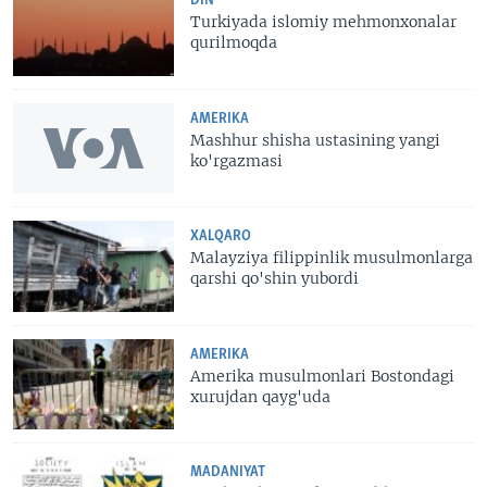
DIN
Turkiyada islomiy mehmonxonalar
qurilmoqda
AMERIKA
Mashhur shisha ustasining yangi
ko'rgazmasi
XALQARO
Malayziya filippinlik musulmonlarga
qarshi qo'shin yubordi
AMERIKA
Amerika musulmonlari Bostondagi
xurujdan qayg'uda
MADANIYAT