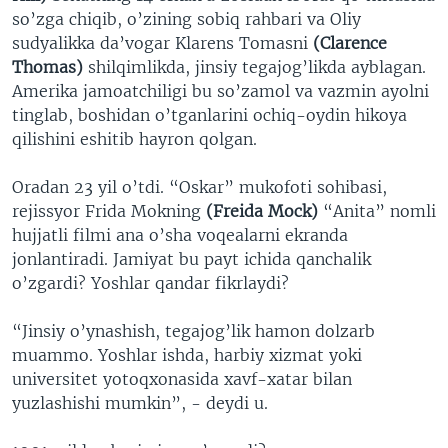
so’zga chiqib, o’zining sobiq rahbari va Oliy
sudyalikka da’vogar Klarens Tomasni
(Clarence
Thomas)
shilqimlikda, jinsiy tegajog’likda ayblagan.
Amerika jamoatchiligi bu so’zamol va vazmin ayolni
tinglab, boshidan o’tganlarini ochiq-oydin hikoya
qilishini eshitib hayron qolgan.
Oradan 23 yil o’tdi. “Oskar” mukofoti sohibasi,
rejissyor Frida Mokning
(Freida Mock)
“Anita” nomli
hujjatli filmi ana o’sha voqealarni ekranda
jonlantiradi. Jamiyat bu payt ichida qanchalik
o’zgardi? Yoshlar qandar fikrlaydi?
“Jinsiy o’ynashish, tegajog’lik hamon dolzarb
muammo. Yoshlar ishda, harbiy xizmat yoki
universitet yotoqxonasida xavf-xatar bilan
yuzlashishi mumkin”, - deydi u.