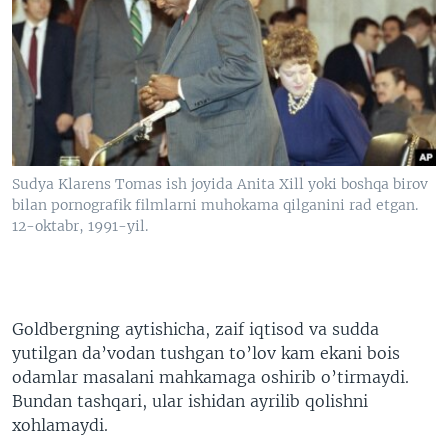
Sudya Klarens Tomas ish joyida Anita Xill yoki boshqa birov
bilan pornografik filmlarni muhokama qilganini rad etgan.
12-oktabr, 1991-yil.
Goldbergning aytishicha, zaif iqtisod va sudda
yutilgan da’vodan tushgan to’lov kam ekani bois
odamlar masalani mahkamaga oshirib o’tirmaydi.
Bundan tashqari, ular ishidan ayrilib qolishni
xohlamaydi.