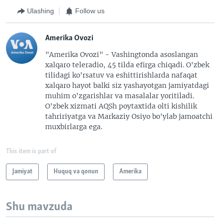
Ulashing
Follow us
Amerika Ovozi
"Amerika Ovozi" - Vashingtonda asoslangan
xalqaro teleradio, 45 tilda efirga chiqadi. O'zbek
tilidagi ko'rsatuv va eshittirishlarda nafaqat
xalqaro hayot balki siz yashayotgan jamiyatdagi
muhim o'zgarishlar va masalalar yoritiladi.
O'zbek xizmati AQSh poytaxtida olti kishilik
tahririyatga va Markaziy Osiyo bo'ylab jamoatchi
muxbirlarga ega.
This item is part of
Jamiyat
Huquq va qonun
Amerika
Shu mavzuda