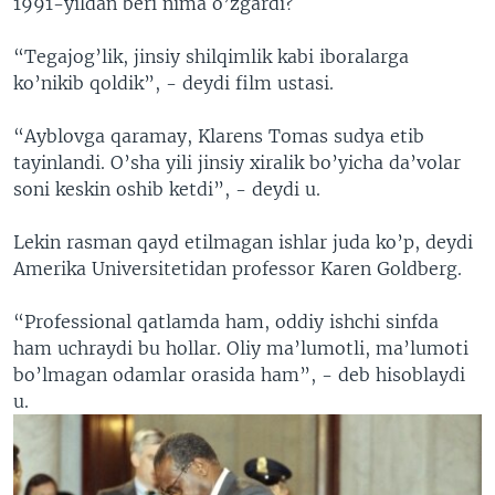
1991-yildan beri nima o’zgardi?
“Tegajog’lik, jinsiy shilqimlik kabi iboralarga
ko’nikib qoldik”, - deydi film ustasi.
“Ayblovga qaramay, Klarens Tomas sudya etib
tayinlandi. O’sha yili jinsiy xiralik bo’yicha da’volar
soni keskin oshib ketdi”, - deydi u.
Lekin rasman qayd etilmagan ishlar juda ko’p, deydi
Amerika Universitetidan professor Karen Goldberg.
“Professional qatlamda ham, oddiy ishchi sinfda
ham uchraydi bu hollar. Oliy ma’lumotli, ma’lumoti
bo’lmagan odamlar orasida ham”, - deb hisoblaydi
u.