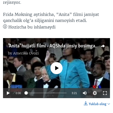
rejissyor.
Frida Mokning aytishicha, “Anita” filmi jamiyat
qanchalik olg’a siljiganini namoyish etadi.
Hozircha bu ishlamaydi
"Anita" hujjatli filmi - AQShda jinsiy bosimga qarshi kurash
by
Amerika Ovozi
No media source currently available
0:00
3:21
Yuklab oling