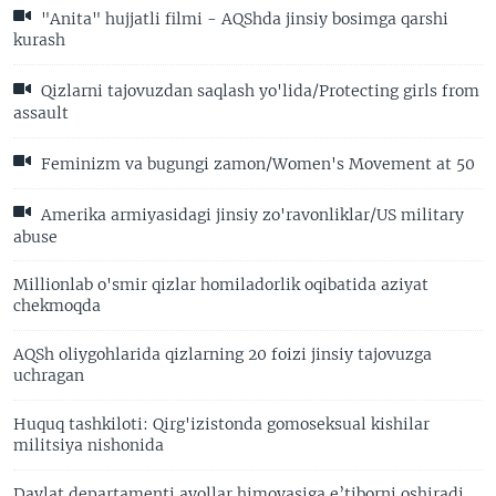
"Anita" hujjatli filmi - AQShda jinsiy bosimga qarshi
kurash
Qizlarni tajovuzdan saqlash yo'lida/Protecting girls from
assault
Feminizm va bugungi zamon/Women's Movement at 50
Amerika armiyasidagi jinsiy zo'ravonliklar/US military
abuse
Millionlab o'smir qizlar homiladorlik oqibatida aziyat
chekmoqda
AQSh oliygohlarida qizlarning 20 foizi jinsiy tajovuzga
uchragan
Huquq tashkiloti: Qirg'izistonda gomoseksual kishilar
militsiya nishonida
Davlat departamenti ayollar himoyasiga e’tiborni oshiradi