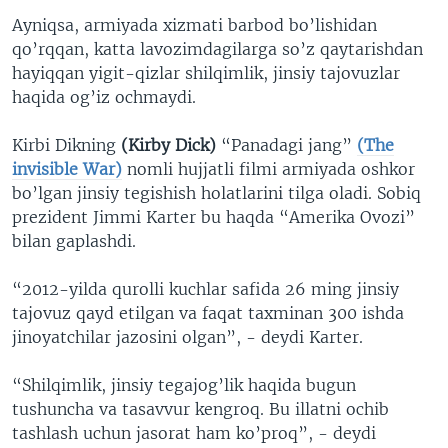
Ayniqsa, armiyada xizmati barbod bo’lishidan
qo’rqqan, katta lavozimdagilarga so’z qaytarishdan
hayiqqan yigit-qizlar shilqimlik, jinsiy tajovuzlar
haqida og’iz ochmaydi.
Kirbi Dikning
(Kirby Dick)
“Panadagi jang”
(The
invisible War)
nomli hujjatli filmi armiyada oshkor
bo’lgan jinsiy tegishish holatlarini tilga oladi. Sobiq
prezident Jimmi Karter bu haqda “Amerika Ovozi”
bilan gaplashdi.
“2012-yilda qurolli kuchlar safida 26 ming jinsiy
tajovuz qayd etilgan va faqat taxminan 300 ishda
jinoyatchilar jazosini olgan”, - deydi Karter.
“Shilqimlik, jinsiy tegajog’lik haqida bugun
tushuncha va tasavvur kengroq. Bu illatni ochib
tashlash uchun jasorat ham ko’proq”, - deydi