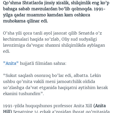
Qo’shma Shtatlarda jinsiy xiralik, shilqimlik eng ko’p
bahsga sabab mavzulardan bo’lib qolmoqda. 1991-
yilga qadar muammo kamdan kam oshkora
muhokama qilinar edi.
O’sha yili qora tanli ayol jasorat qilib Senatda o’z
kechinmalari haqida so’zlab, Oliy sud sudyaligi
lavozimiga da’vogar shaxsni shilqimlikda ayblagan
edi.
"Anita"
hujjatli filmidan sahna:
“Sukut saqlash osonroq bo’lar edi, albatta. Lekin
ushbu qo’mita vakili meni jamoatchilik oldida
so’zlashga da’vat etganida haqiqatni aytishim kerak
ekanini tushundim”.
1991-yilda huquqshunos professor Anita Xill
(Anita
Hill)
Senatning 14 erkak a’zosidan iborat qo’mitasida