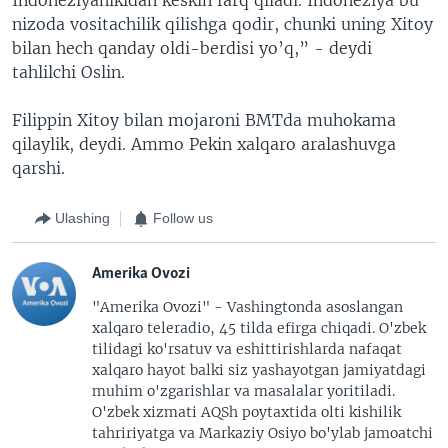
nizoda vositachilik qilishga qodir, chunki uning Xitoy
bilan hech qanday oldi-berdisi yo’q,” - deydi
tahlilchi Oslin.
Filippin Xitoy bilan mojaroni BMTda muhokama
qilaylik, deydi. Ammo Pekin xalqaro aralashuvga
qarshi.
Ulashing
Follow us
Amerika Ovozi
"Amerika Ovozi" - Vashingtonda asoslangan
xalqaro teleradio, 45 tilda efirga chiqadi. O'zbek
tilidagi ko'rsatuv va eshittirishlarda nafaqat
xalqaro hayot balki siz yashayotgan jamiyatdagi
muhim o'zgarishlar va masalalar yoritiladi.
O'zbek xizmati AQSh poytaxtida olti kishilik
tahririyatga va Markaziy Osiyo bo'ylab jamoatchi