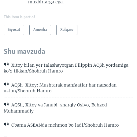
muxbirlarga ega.
This item is part of
Siyosat
Amerika
Xalqaro
Shu mavzuda
Xitoy bilan yer talashayotgan Filippin AQSh yordamiga
ko’z tikkan/Shohruh Hamro
AQSh-Xitoy: Mushtarak manfaatlar har narsadan
ustun/Shohruh Hamro
AQSh, Xitoy va Janubi-sharqiy Osiyo, Behzod
Muhammadiy
Obama ASEANda mehmon bo'ladi/Shohruh Hamro