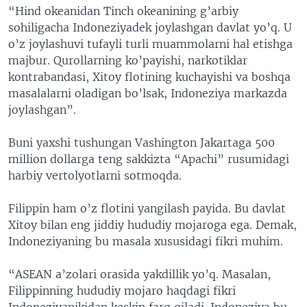
“Hind okeanidan Tinch okeanining g’arbiy
sohiligacha Indoneziyadek joylashgan davlat yo’q. U
o’z joylashuvi tufayli turli muammolarni hal etishga
majbur. Qurollarning ko’payishi, narkotiklar
kontrabandasi, Xitoy flotining kuchayishi va boshqa
masalalarni oladigan bo’lsak, Indoneziya markazda
joylashgan”.
Buni yaxshi tushungan Vashington Jakartaga 500
million dollarga teng sakkizta “Apachi” rusumidagi
harbiy vertolyotlarni sotmoqda.
Filippin ham o’z flotini yangilash payida. Bu davlat
Xitoy bilan eng jiddiy hududiy mojaroga ega. Demak,
Indoneziyaning bu masala xususidagi fikri muhim.
“ASEAN a’zolari orasida yakdillik yo’q. Masalan,
Filippinning hududiy mojaro haqdagi fikri
Indoneziyanikidan keskin farq qiladi. Indoneziya bu