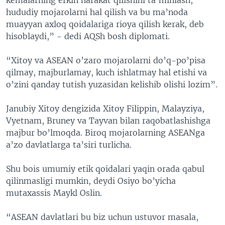
hududiy mojarolarni hal qilish va bu ma’noda
muayyan axloq qoidalariga rioya qilish kerak, deb
hisoblaydi,” - dedi AQSh bosh diplomati.
“Xitoy va ASEAN o’zaro mojarolarni do’q-po’pisa
qilmay, majburlamay, kuch ishlatmay hal etishi va
o’zini qanday tutish yuzasidan kelishib olishi lozim”.
Janubiy Xitoy dengizida Xitoy Filippin, Malayziya,
Vyetnam, Bruney va Tayvan bilan raqobatlashishga
majbur bo’lmoqda. Biroq mojarolarning ASEANga
a’zo davlatlarga ta’siri turlicha.
Shu bois umumiy etik qoidalari yaqin orada qabul
qilinmasligi mumkin, deydi Osiyo bo’yicha
mutaxassis Maykl Oslin.
“ASEAN davlatlari bu biz uchun ustuvor masala,