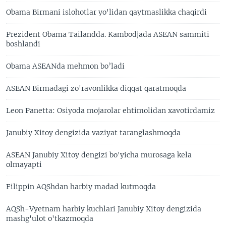
Obama Birmani islohotlar yo'lidan qaytmaslikka chaqirdi
Prezident Obama Tailandda. Kambodjada ASEAN sammiti
boshlandi
Obama ASEANda mehmon bo’ladi
ASEAN Birmadagi zo'ravonlikka diqqat qaratmoqda
Leon Panetta: Osiyoda mojarolar ehtimolidan xavotirdamiz
Janubiy Xitoy dengizida vaziyat taranglashmoqda
ASEAN Janubiy Xitoy dengizi bo'yicha murosaga kela
olmayapti
Filippin AQShdan harbiy madad kutmoqda
AQSh-Vyetnam harbiy kuchlari Janubiy Xitoy dengizida
mashg'ulot o'tkazmoqda