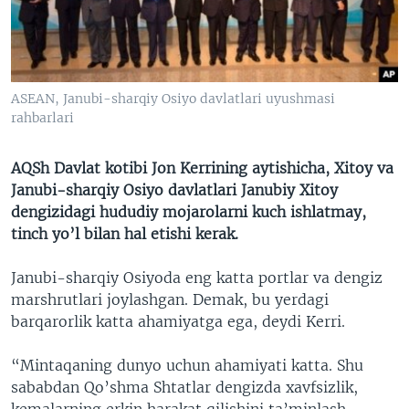
VIDEO
ODNOKLASSNIKI
XABARLAR SURATLARDA
TELEGRAM
TWITTER
ASEAN, Janubi-sharqiy Osiyo davlatlari uyushmasi
SOUNDCLOUD
VOA
rahbarlari
AQSh Davlat kotibi Jon Kerrining aytishicha, Xitoy va
Janubi-sharqiy Osiyo davlatlari Janubiy Xitoy
dengizidagi hududiy mojarolarni kuch ishlatmay,
tinch yo’l bilan hal etishi kerak.
Janubi-sharqiy Osiyoda eng katta portlar va dengiz
marshrutlari joylashgan. Demak, bu yerdagi
barqarorlik katta ahamiyatga ega, deydi Kerri.
“Mintaqaning dunyo uchun ahamiyati katta. Shu
sababdan Qo’shma Shtatlar dengizda xavfsizlik,
kemalarning erkin harakat qilishini ta’minlash,