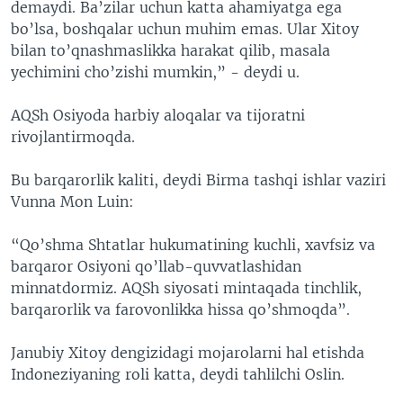
demaydi. Ba’zilar uchun katta ahamiyatga ega
bo’lsa, boshqalar uchun muhim emas. Ular Xitoy
bilan to’qnashmaslikka harakat qilib, masala
yechimini cho’zishi mumkin,” - deydi u.
AQSh Osiyoda harbiy aloqalar va tijoratni
rivojlantirmoqda.
Bu barqarorlik kaliti, deydi Birma tashqi ishlar vaziri
Vunna Mon Luin:
“Qo’shma Shtatlar hukumatining kuchli, xavfsiz va
barqaror Osiyoni qo’llab-quvvatlashidan
minnatdormiz. AQSh siyosati mintaqada tinchlik,
barqarorlik va farovonlikka hissa qo’shmoqda”.
Janubiy Xitoy dengizidagi mojarolarni hal etishda
Indoneziyaning roli katta, deydi tahlilchi Oslin.