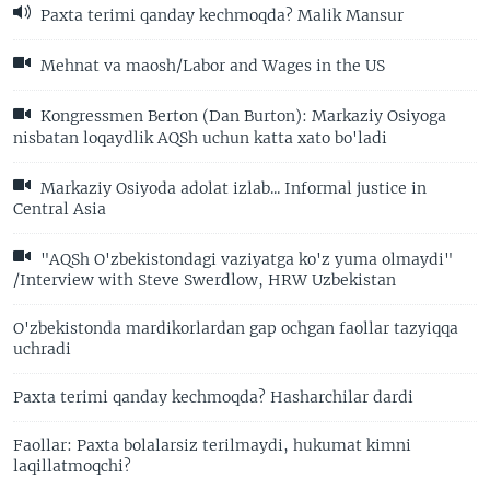
Paxta terimi qanday kechmoqda? Malik Mansur
Mehnat va maosh/Labor and Wages in the US
Kongressmen Berton (Dan Burton): Markaziy Osiyoga
nisbatan loqaydlik AQSh uchun katta xato bo'ladi
Markaziy Osiyoda adolat izlab... Informal justice in
Central Asia
"AQSh O'zbekistondagi vaziyatga ko'z yuma olmaydi"
/Interview with Steve Swerdlow, HRW Uzbekistan
O'zbekistonda mardikorlardan gap ochgan faollar tazyiqqa
uchradi
Paxta terimi qanday kechmoqda? Hasharchilar dardi
Faollar: Paxta bolalarsiz terilmaydi, hukumat kimni
laqillatmoqchi?