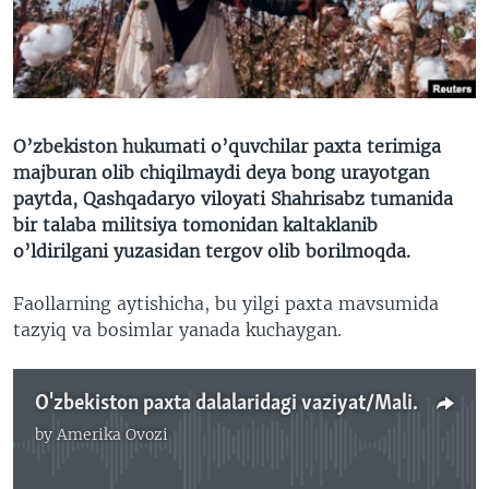
VIDEO
ODNOKLASSNIKI
XABARLAR SURATLARDA
TELEGRAM
TWITTER
SOUNDCLOUD
VOA
O’zbekiston hukumati o’quvchilar paxta terimiga
majburan olib chiqilmaydi deya bong urayotgan
paytda, Qashqadaryo viloyati Shahrisabz tumanida
bir talaba militsiya tomonidan kaltaklanib
o’ldirilgani yuzasidan tergov olib borilmoqda.
Faollarning aytishicha, bu yilgi paxta mavsumida
tazyiq va bosimlar yanada kuchaygan.
O'zbekiston paxta dalalaridagi vaziyat/Malik Mansur
by
Amerika Ovozi
No media source currently available