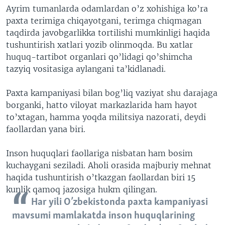
Ayrim tumanlarda odamlardan o’z xohishiga ko’ra
paxta terimiga chiqayotgani, terimga chiqmagan
taqdirda javobgarlikka tortilishi mumkinligi haqida
tushuntirish xatlari yozib olinmoqda. Bu xatlar
huquq-tartibot organlari qo’lidagi qo’shimcha
tazyiq vositasiga aylangani ta’kidlanadi.
Paxta kampaniyasi bilan bog’liq vaziyat shu darajaga
borganki, hatto viloyat markazlarida ham hayot
to’xtagan, hamma yoqda militsiya nazorati, deydi
faollardan yana biri.
Inson huquqlari faollariga nisbatan ham bosim
kuchaygani seziladi. Aholi orasida majburiy mehnat
haqida tushuntirish o’tkazgan faollardan biri 15
kunlik qamoq jazosiga hukm qilingan.
Har yili O’zbekistonda paxta kampaniyasi
mavsumi mamlakatda inson huquqlarining