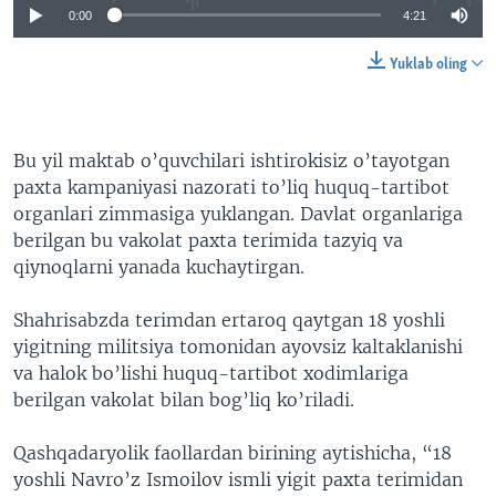
0:00
4:21
Yuklab oling
Bu yil maktab o’quvchilari ishtirokisiz o’tayotgan
paxta kampaniyasi nazorati to’liq huquq-tartibot
organlari zimmasiga yuklangan. Davlat organlariga
berilgan bu vakolat paxta terimida tazyiq va
qiynoqlarni yanada kuchaytirgan.
Shahrisabzda terimdan ertaroq qaytgan 18 yoshli
yigitning militsiya tomonidan ayovsiz kaltaklanishi
va halok bo’lishi huquq-tartibot xodimlariga
berilgan vakolat bilan bog’liq ko’riladi.
Qashqadaryolik faollardan birining aytishicha, “18
yoshli Navro’z Ismoilov ismli yigit paxta terimidan