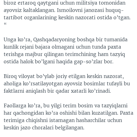
biroz ertaroq qaytgani uchun militsiya tomonidan
ayovsiz kaltaklangan. Ismoilovni janozasi huquq-
tartibot organlarining keskin nazorati ostida o’tgan.
“
Unga ko’ra, Qashqadaryoning boshqa bir tumanida
kunlik rejani bajara olmagani uchun tunda paxta
terishga majbur qilingan terimchining ham tazyiq
ostida halok bo’lgani haqida gap-so’zlar bor.
Biroq viloyat bo’ylab joriy etilgan keskin nazorat,
aholiga ko’rsatilayotgan ayovsiz bosimlar tufayli bu
faktlarni aniqlash bir qadar xatarli ko’rinadi.
Faollarga ko’ra, bu yilgi terim bosim va tazyiqlarni
har qachongidan ko’ra oshishi bilan kuzatilgan. Paxta
terimiga chiqishni istamagan hasharchilar uchun
keskin jazo choralari belgilangan.