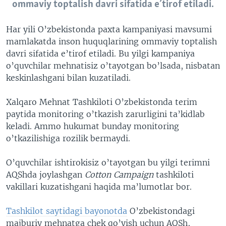
ommaviy toptalish davri sifatida e’tirof etiladi.
Har yili O’zbekistonda paxta kampaniyasi mavsumi
mamlakatda inson huquqlarining ommaviy toptalish
davri sifatida e’tirof etiladi. Bu yilgi kampaniya
o’quvchilar mehnatisiz o’tayotgan bo’lsada, nisbatan
keskinlashgani bilan kuzatiladi.
Xalqaro Mehnat Tashkiloti O’zbekistonda terim
paytida monitoring o’tkazish zarurligini ta’kidlab
keladi. Ammo hukumat bunday monitoring
o’tkazilishiga rozilik bermaydi.
O’quvchilar ishtirokisiz o’tayotgan bu yilgi terimni
AQShda joylashgan
Cotton Campaign
tashkiloti
vakillari kuzatishgani haqida ma’lumotlar bor.
Tashkilot saytidagi bayonotda
O’zbekistondagi
majburiy mehnatga chek qo’yish uchun AQSh,