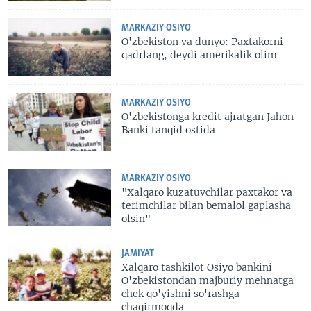
MARKAZIY OSIYO
O'zbekiston va dunyo: Paxtakorni
qadrlang, deydi amerikalik olim
MARKAZIY OSIYO
O'zbekistonga kredit ajratgan Jahon
Banki tanqid ostida
MARKAZIY OSIYO
"Xalqaro kuzatuvchilar paxtakor va
terimchilar bilan bemalol gaplasha
olsin"
JAMIYAT
Xalqaro tashkilot Osiyo bankini
O'zbekistondan majburiy mehnatga
chek qo'yishni so'rashga
chaqirmoqda