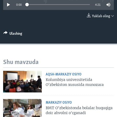
VIDEO
ODNOKLASSNIKI
0:00
4:21
XABARLAR SURATLARDA
TELEGRAM
Yuklab oling
TWITTER
SOUNDCLOUD
VOA
Ulashing
Shu mavzuda
AQSH-MARKAZIY OSIYO
Kolumbiya universitetida
O'zbekiston xususida munozara
MARKAZIY OSIYO
BMT O'zbekistonda bolalar huquqiga
doir ahvolni o'rganadi