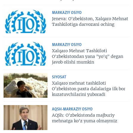
MARKAZIY OSIYO
Jeneva: O'zbekiston, Xalqaro Mehnat
Tashkilotiga darvozani oching
MARKAZIY OSIYO
Xalqaro Mehnat Tashkiloti
O'zbekistondan yana "yo'q" degan
javob olishi mumkin
SIYOSAT
Xalqaro mehnat tashkiloti
O’zbekiston paxta dalalariga ilk bor
kuzatuvchilarini yuboradi
AQSH-MARKAZIY OSIYO
AQSh: O'zbekistonda majburiy
mehnatga ko'z yuma olmaymiz