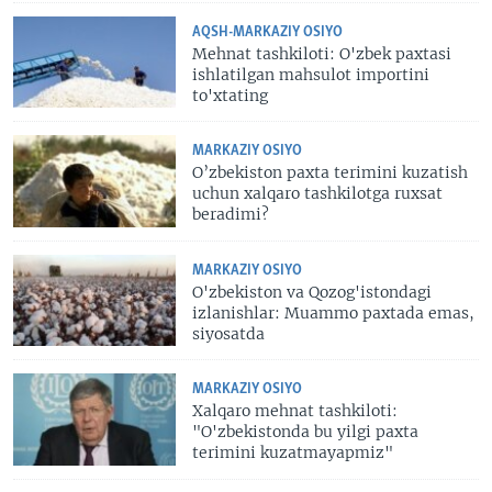
AQSH-MARKAZIY OSIYO
Mehnat tashkiloti: O'zbek paxtasi
ishlatilgan mahsulot importini
to'xtating
MARKAZIY OSIYO
O’zbekiston paxta terimini kuzatish
uchun xalqaro tashkilotga ruxsat
beradimi?
MARKAZIY OSIYO
O'zbekiston va Qozog'istondagi
izlanishlar: Muammo paxtada emas,
siyosatda
MARKAZIY OSIYO
Xalqaro mehnat tashkiloti:
"O'zbekistonda bu yilgi paxta
terimini kuzatmayapmiz"