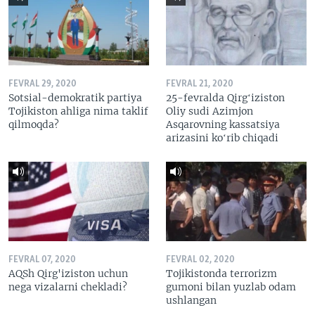
FEVRAL 29, 2020
FEVRAL 21, 2020
Sotsial-demokratik partiya
25-fevralda Qirgʻiziston
Tojikiston ahliga nima taklif
Oliy sudi Azimjon
qilmoqda?
Asqarovning kassatsiya
arizasini koʻrib chiqadi
FEVRAL 07, 2020
FEVRAL 02, 2020
AQSh Qirg'iziston uchun
Tojikistonda terrorizm
nega vizalarni chekladi?
gumoni bilan yuzlab odam
ushlangan