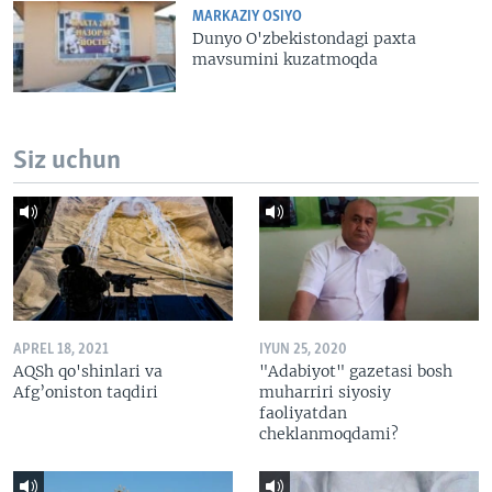
MARKAZIY OSIYO
Dunyo O'zbekistondagi paxta
mavsumini kuzatmoqda
Siz uchun
APREL 18, 2021
IYUN 25, 2020
AQSh qo'shinlari va
"Adabiyot" gazetasi bosh
Afg’oniston taqdiri
muharriri siyosiy
faoliyatdan
cheklanmoqdami?