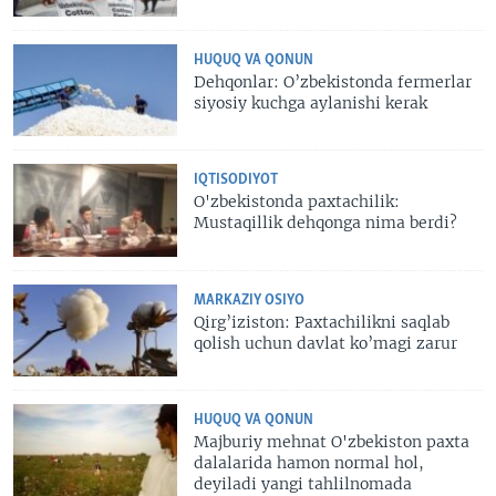
HUQUQ VA QONUN
Dehqonlar: O’zbekistonda fermerlar
siyosiy kuchga aylanishi kerak
IQTISODIYOT
O'zbekistonda paxtachilik:
Mustaqillik dehqonga nima berdi?
MARKAZIY OSIYO
Qirg’iziston: Paxtachilikni saqlab
qolish uchun davlat ko’magi zarur
HUQUQ VA QONUN
Majburiy mehnat O'zbekiston paxta
dalalarida hamon normal hol,
deyiladi yangi tahlilnomada