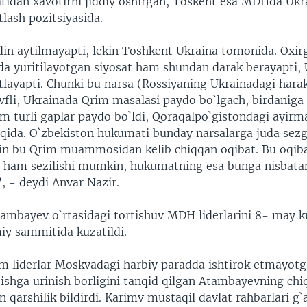
tidan xavotirni jiddiy oshirgan, Toskent esa MDHda Ukr
lash pozitsiyasida.
in aytilmayapti, lekin Toshkent Ukraina tomonida. Oxir
 yuritilayotgan siyosat ham shundan darak berayapti, 
tlayapti. Chunki bu narsa (Rossiyaning Ukrainadagi hara
fli, Ukrainada Qrim masalasi paydo bo`lgach, birdaniga
m turli gaplar paydo bo`ldi, Qoraqalpo`gistondagi ayirma
aqida. O`zbekiston hukumati bunday narsalarga juda sezg
in bu Qrim muammosidan kelib chiqqan oqibat. Bu oqib
 ham sezilishi mumkin, hukumatning esa bunga nisbatan
”, - deydi Anvar Nazir.
ambayev o`rtasidagi tortishuv MDH liderlarini 8- may 
iy sammitida kuzatildi.
 liderlar Moskvadagi harbiy paradda ishtirok etmayotg
ishga urinish borligini tanqid qilgan Atambayevning chi
 qarshilik bildirdi. Karimv mustaqil davlat rahbarlari g`