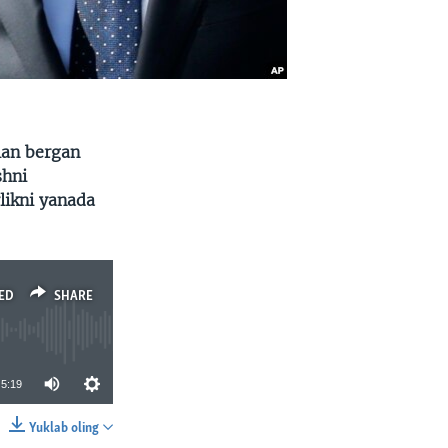
lan bergan
shni
likni yanada
ED
SHARE
5:19
Yuklab oling
SHARE