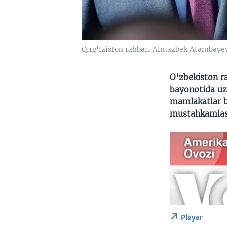
Qirg'iziston rahbari Almazbek Atambayev
O'zbekiston r
bayonotida uzo
mamlakatlar b
mustahkamlash 
Pleyer