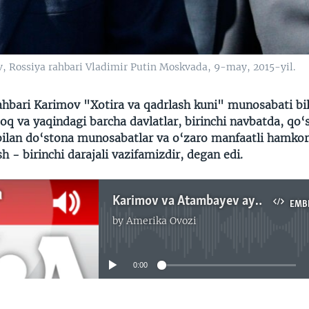
, Rossiya rahbari Vladimir Putin Moskvada, 9-may, 2015-yil.
ahbari Karimov "Xotira va qadrlash kuni" munosabati bi
q va yaqindagi barcha davlatlar, birinchi navbatda, qo‘
ilan do‘stona munosabatlar va o‘zaro manfaatli hamkor
- birinchi darajali vazifamizdir, degan edi.
Karimov va Atambayev aytishib qolgani ikki davlat aloqalariga qanday ta'sir qiladi? Malik Mansur reportaji
EMB
by
Amerika Ovozi
No media source currently available
0:00
EMBED