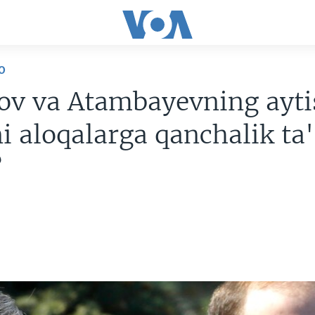
O
ov va Atambayevning ayti
i aloqalarga qanchalik ta'
?