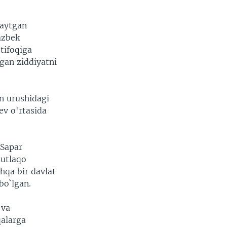
 aytgan
azbek
tifoqiga
gan ziddiyatni
n urushidagi
ev o'rtasida
 Sapar
mutlaqo
shqa bir davlat
bo`lgan.
 va
qalarga