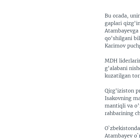
Bu orada, uni
gaplari qizg'
Atambayevga b
qo'shilgani b
Karimov puch
MDH liderlari
g'alabani nis
kuzatilgan to
Qirg'iziston p
Isakovning ma
mantiqli va o'
rahbarining ch
O`zbekistonda
Atambayev o`rt