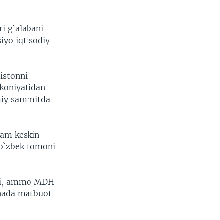
i g`alabani
iyo iqtisodiy
zistonni
mkoniyatidan
miy sammitda
 ham keskin
 o`zbek tomoni
ydi, ammo MDH
inada matbuot