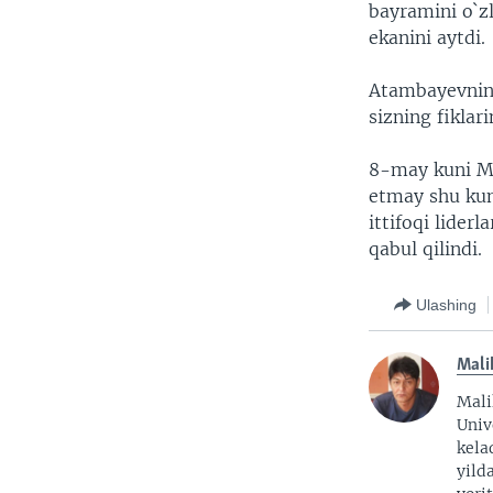
bayramini o`zl
ekanini aytdi.
Atambayevning
sizning fiklar
8-may kuni Mo
etmay shu kun
ittifoqi lider
qabul qilindi.
Ulashing
Mali
Mali
Univ
kela
yild