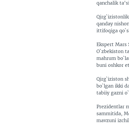
qanchalik ta's
Qirg`izistonl
qanday nishon
ittifoqiga qo`s
Ekspert Mars S
O`zbekiston ta
mahrum bo`la
buni oshkor e
Qirg`iziston s
bo`lgan ikki 
tabiiy gazni o`
Prezidentlar 
sammitida, Mo
mavzuni izch