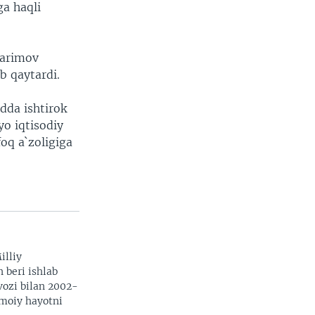
ga haqli
Karimov
b qaytardi.
dda ishtirok
o iqtisodiy
foq a`zoligiga
illiy
n beri ishlab
vozi bilan 2002-
imoiy hayotni