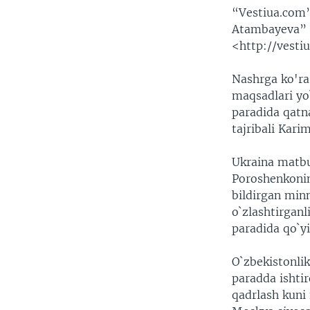
“Vestiua.com”
Atambayeva” 
<http://vest
Nashrga ko'ra
maqsadlari yo
paradida qatn
tajribali Kar
Ukraina matbu
Poroshenkonin
bildirgan minn
o`zlashtirganl
paradida qo`yi
O`zbekistonli
paradda ishti
qadrlash kuni 