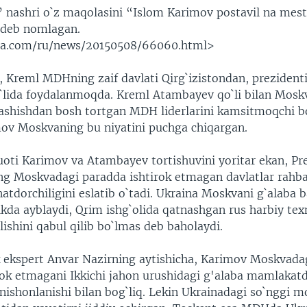
 nashri o`z maqolasini “Islom Karimov postavil na me
deb nomlagan.
iua.com/ru/news/20150508/66060.html>
, Kreml MDHning zaif davlati Qirg`izistondan, prezident
`lida foydalanmoqda. Kreml Atambayev qo`li bilan Mosk
ashishdan bosh tortgan MDH liderlarini kamsitmoqchi 
imov Moskvaning bu niyatini puchga chiqargan.
oti Karimov va Atambayev tortishuvini yoritar ekan, Pr
g Moskvadagi paradda ishtirok etmagan davlatlar rahba
atdorchiligini eslatib o`tadi. Ukraina Moskvani g`alaba 
ikda ayblaydi, Qrim ishg`olida qatnashgan rus harbiy tex
lishini qabul qilib bo`lmas deb baholaydi.
k ekspert Anvar Nazirning aytishicha, Karimov Moskvada
rok etmagani Ikkichi jahon urushidagi g'alaba mamlakatd
nishonlanishi bilan bog`liq. Lekin Ukrainadagi so`nggi m