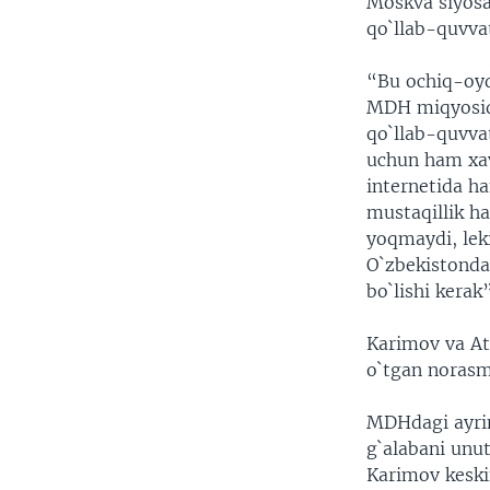
Moskva siyosa
qo`llab-quvvat
“Bu ochiq-oyd
MDH miqyosida
qo`llab-quvva
uchun ham xav
internetida ha
mustaqillik h
yoqmaydi, lek
O`zbekistonda
bo`lishi kerak
Karimov va At
o`tgan norasm
MDHdagi ayrim
g`alabani unut
Karimov keskin