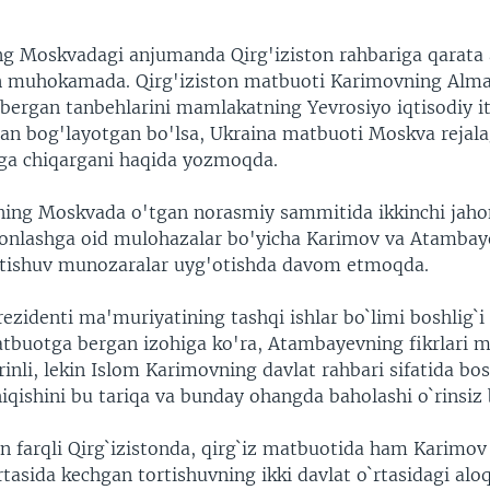
ng Moskvadagi anjumanda Qirg'iziston rahbariga qarata
in muhokamada. Qirg'iziston matbuoti Karimovning Alm
ergan tanbehlarini mamlakatning Yevrosiyo iqtisodiy it
ilan bog'layotgan bo'lsa, Ukraina matbuoti Moskva rejala
ga chiqargani haqida yozmoqda.
ning Moskvada o'tgan norasmiy sammitida ikkinchi jaho
honlashga oid mulohazalar bo'yicha Karimov va Atambay
rtishuv munozaralar uyg'otishda davom etmoqda.
rezidenti ma'muriyatining tashqi ishlar bo`limi boshlig`i
tbuotga bergan izohiga ko'ra, Atambayevning fikrlari 
rinli, lekin Islom Karimovning davlat rahbari sifatida bo
iqishini bu tariqa va bunday ohangda baholashi o`rinsiz 
n farqli Qirg`izistonda, qirg`iz matbuotida ham Karimov
asida kechgan tortishuvning ikki davlat o`rtasidagi alo