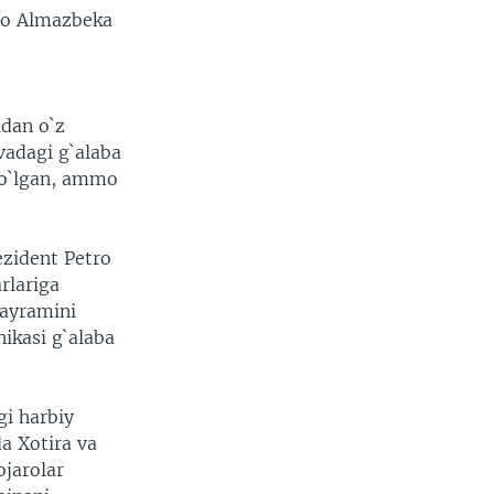
sto Almazbeka
idan o`z
vadagi g`alaba
bo`lgan, ammo
ezident Petro
rlariga
bayramini
nikasi g`alaba
gi harbiy
a Xotira va
ojarolar