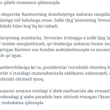
ir qilishi munozara qilinmoqda.
ik ekspertlar Karimovning Atambayevga nisbatan tanqidlar
lashga oid bahslarga emas, balki Qirg`izistonning Yevros
hilishi bilan bog`liq ko`rishadi.
ariyvning yozishicha, Yevrosiyo ittifoqiga a`zolik Qirg`i
'siridan uzoqlashtiradi, qo`shnilariga nisbatan bosim i
yotgan Karimov esa bundan asabiylashmoqda va noras
tib qo`ygan.
harhlovchilariga ko`ra, prezidentlar tortishishi shundoq
davlat o`rtasidagi munosabatlarda ziddiyatni oshirmaydi,
chirishi ehtimoli yiroq.
mojarosi senzura ostidagi o`zbek matbuotida aks etma
skvadagi g`alaba paradida ham ishtirok etmagan Ukra
il muhokama qilmoqda.