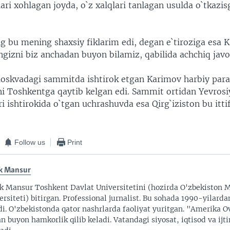
ari xohlagan joyda, o`z xalqlari tanlagan usulda o`tkazis
 bu mening shaxsiy fiklarim edi, degan e`tiroziga esa 
ingizni biz anchadan buyon bilamiz, qabilida achchiq javo
skvadagi sammitda ishtirok etgan Karimov harbiy para
i Toshkentga qaytib kelgan edi. Sammit ortidan Yevrosiy
lari ishtirokida o`tgan uchrashuvda esa Qirg`iziston bu itti
Follow us
Print
k Mansur
k Mansur Toshkent Davlat Universitetini (hozirda O'zbekiston M
ersiteti) bitirgan. Professional jurnalist. Bu sohada 1990-yilarda
di. O'zbekistonda qator nashrlarda faoliyat yuritgan. "Amerika O
an buyon hamkorlik qilib keladi. Vatandagi siyosat, iqtisod va ijt