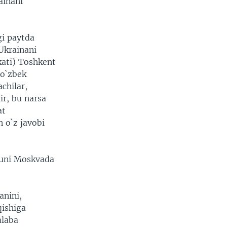
ainani
gi paytda
Ukrainani
kati) Toshkent
 o`zbek
chilar,
ir, bu narsa
at
 o`z javobi
kuni Moskvada
anini,
qishiga
alaba