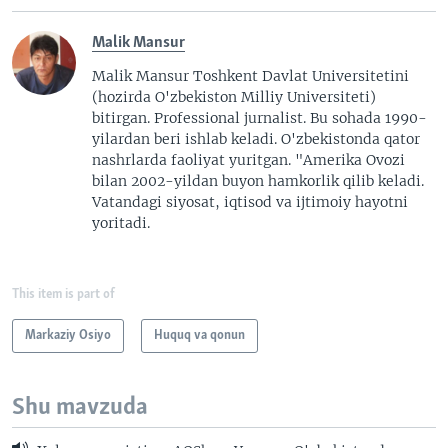
Malik Mansur
Malik Mansur Toshkent Davlat Universitetini
(hozirda O'zbekiston Milliy Universiteti)
bitirgan. Professional jurnalist. Bu sohada 1990-
yilardan beri ishlab keladi. O'zbekistonda qator
nashrlarda faoliyat yuritgan. "Amerika Ovozi
bilan 2002-yildan buyon hamkorlik qilib keladi.
Vatandagi siyosat, iqtisod va ijtimoiy hayotni
yoritadi.
This item is part of
Markaziy Osiyo
Huquq va qonun
Shu mavzuda