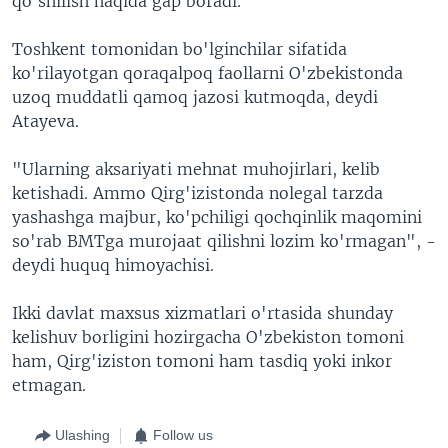
qo'shilish haqida gap boradi.
Toshkent tomonidan bo'lginchilar sifatida
ko'rilayotgan qoraqalpoq faollarni O'zbekistonda
uzoq muddatli qamoq jazosi kutmoqda, deydi
Atayeva.
"Ularning aksariyati mehnat muhojirlari, kelib
ketishadi. Ammo Qirg'izistonda nolegal tarzda
yashashga majbur, ko'pchiligi qochqinlik maqomini
so'rab BMTga murojaat qilishni lozim ko'rmagan", -
deydi huquq himoyachisi.
Ikki davlat maxsus xizmatlari o'rtasida shunday
kelishuv borligini hozirgacha O'zbekiston tomoni
ham, Qirg'iziston tomoni ham tasdiq yoki inkor
etmagan.
Ulashing
Follow us