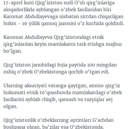
17-aprel kuni Qirg'iziston sudi O'sh qirg'inlariga
aloqadorlikda ayblangan o'zbek faollaridan biri
Karomat Abdullayevaga nisbatan sirtdan chiqarilgan
hukm - 16 yillik qamoq jazosini o'z kuchida qoldirdi.
Karomat Abdullayeva Qirg'izistondagi etnik
qirg'inlardan keyin mamlakatni tark etishga majbur
bo'lgan.
Qirg'iziston janubidagi fojia paytida 100 mingdan
oshiq o'zbek O'zbekistonga qochib o'tgan edi.
Ularning aksariyati vatanga qaytgan, ammo qirg'iz
hukumati etnik to'qnashuvda mamlakatdagi o'zbek
faollarini ayblab chiqib, qamash va tazyiqlar avj
olgan.
Qirg'izistonlik o'zbeklarning ayrimlari G'arbdan
boshpana olgan, ba'zilar esa O'zbekistonda.