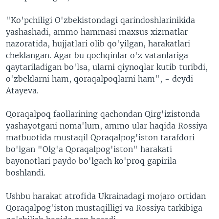
"Ko'pchiligi O'zbekistondagi qarindoshlarinikida
yashashadi, ammo hammasi maxsus xizmatlar
nazoratida, hujjatlari olib qo'yilgan, harakatlari
cheklangan. Agar bu qochqinlar o'z vatanlariga
qaytariladigan bo'lsa, ularni qiynoqlar kutib turibdi,
o'zbeklarni ham, qoraqalpoqlarni ham", - deydi
Atayeva.
Qoraqalpoq faollarining qachondan Qirg'izistonda
yashayotgani noma'lum, ammo ular haqida Rossiya
matbuotida mustaqil Qoraqalpog'iston tarafdori
bo'lgan "Olg'a Qoraqalpog'iston" harakati
bayonotlari paydo bo'lgach ko'proq gapirila
boshlandi.
Ushbu harakat atrofida Ukrainadagi mojaro ortidan
Qoraqalpog'iston mustaqilligi va Rossiya tarkibiga