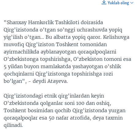
Yuklab oling
"Shanxay Hamkorlik Tashkiloti doirasida
Qirg'izistonda o'tgan so'nggi uchrashuvda yopiq
yig'ilish o'tgan... Bu albatta yopiq qaror. Kelishuvga
muvofiq Qirg'iziston Toshkent tomonidan
ayirmachilikda ayblanayotgan qoraqalpoqlarni
O'zbekistonga topshirishga, O'zbekiston tomoni esa
5 yildan buyon mamlakatda yashayotgan o'shlik
qochqinlarni Qirg'izistonga topshirishga rozi
bo'lgan", - deydi Atayeva.
Qirg'izistondagi etnik qirg'inlardan keyin
O'zbekistonda qolganlar soni 100 dan oshiq,
Toshkent bosimidan qochib Qirg'izistonda yurgan
qoraqalpoqlar esa 50 nafar atrofida, deya taxmin
qilinadi.