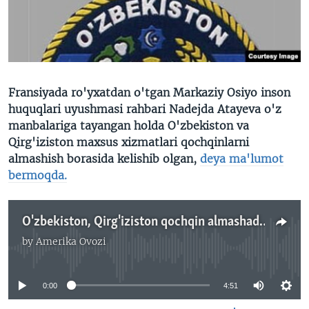
VIDEO
ODNOKLASSNIKI
XABARLAR SURATLARDA
TELEGRAM
TWITTER
SOUNDCLOUD
VOA
Fransiyada ro'yxatdan o'tgan Markaziy Osiyo inson
huquqlari uyushmasi rahbari Nadejda Atayeva o'z
manbalariga tayangan holda O'zbekiston va
Qirg'iziston maxsus xizmatlari qochqinlarni
almashish borasida kelishib olgan,
deya ma'lumot
bermoqda.
O'zbekiston, Qirg'iziston qochqin almashadimi? Malik Mansur
by
Amerika Ovozi
No media source currently available
0:00
4:51