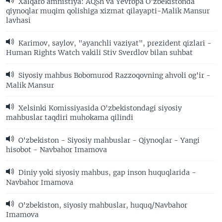
Xalqaro amnistiya: AQSh va Yevropa O'zbekistonda
qiynoqlar muqim qolishiga xizmat qilayapti-Malik Mansur
lavhasi
Karimov, saylov, "ayanchli vaziyat", prezident qizlari -
Human Rights Watch vakili Stiv Sverdlov bilan suhbat
Siyosiy mahbus Bobomurod Razzoqovning ahvoli og'ir -
Malik Mansur
Xelsinki Komissiyasida O'zbekistondagi siyosiy
mahbuslar taqdiri muhokama qilindi
O'zbekiston - Siyosiy mahbuslar - Qiynoqlar - Yangi
hisobot - Navbahor Imamova
Diniy yoki siyosiy mahbus, gap inson huquqlarida -
Navbahor Imamova
O'zbekiston, siyosiy mahbuslar, huquq/Navbahor
Imamova