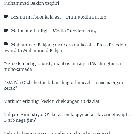
Muhammad Bekjon taqdiri
Bosma matbuot kelajagi - Print Media Future
Matbuot erkinligi - Media Freedom 2014
Muhammad Bekjonga xalqaro mukofot - Press Freedom
award to Muhammad Bekjan
O'zbekistondagi siyosiy mahbuslar taqdiri Vashingtonda
muhokamada
"BMTda O'zbekiston bilan shug'ullanuvchi maxsus organ
kerak"
Matbuot erkinligi keskin cheklangan 10 davlat
Xalqaro Amnistiya: O'zbekistonda qiynoqlar davom etayapti,
G'arb nega jim?
Xelsinki komissiyasi: Jurnalistni ishi uchun qamash