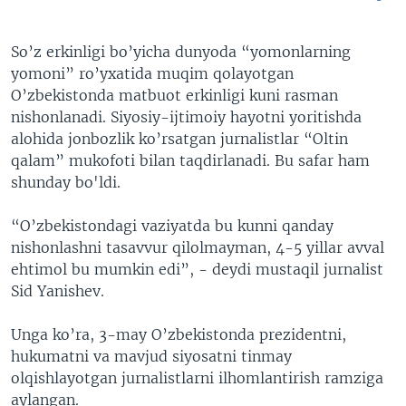
So’z erkinligi bo’yicha dunyoda “yomonlarning
yomoni” ro’yxatida muqim qolayotgan
O’zbekistonda matbuot erkinligi kuni rasman
nishonlanadi. Siyosiy-ijtimoiy hayotni yoritishda
alohida jonbozlik ko’rsatgan jurnalistlar “Oltin
qalam” mukofoti bilan taqdirlanadi. Bu safar ham
shunday bo'ldi.
“O’zbekistondagi vaziyatda bu kunni qanday
nishonlashni tasavvur qilolmayman, 4-5 yillar avval
ehtimol bu mumkin edi”, - deydi mustaqil jurnalist
Sid Yanishev.
Unga ko’ra, 3-may O’zbekistonda prezidentni,
hukumatni va mavjud siyosatni tinmay
olqishlayotgan jurnalistlarni ilhomlantirish ramziga
aylangan.