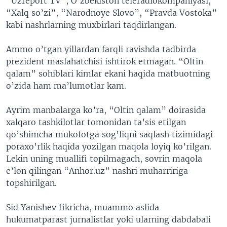
“Uzreport TV”, O’zbekiston teleradiokompaniyasi,
“Xalq so’zi”, “Narodnoye Slovo”, “Pravda Vostoka”
kabi nashrlarning muxbirlari taqdirlangan.
Ammo o’tgan yillardan farqli ravishda tadbirda
prezident maslahatchisi ishtirok etmagan. “Oltin
qalam” sohiblari kimlar ekani haqida matbuotning
o’zida ham ma’lumotlar kam.
Ayrim manbalarga ko’ra, “Oltin qalam” doirasida
xalqaro tashkilotlar tomonidan ta’sis etilgan
qo’shimcha mukofotga sog’liqni saqlash tizimidagi
poraxo’rlik haqida yozilgan maqola loyiq ko’rilgan.
Lekin uning muallifi topilmagach, sovrin maqola
e’lon qilingan “Anhor.uz” nashri muharririga
topshirilgan.
Sid Yanishev fikricha, muammo aslida
hukumatparast jurnalistlar yoki ularning dabdabali