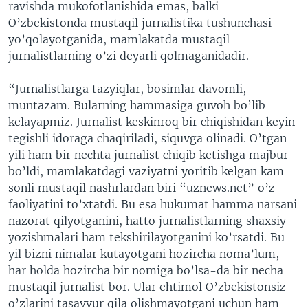
ravishda mukofotlanishida emas, balki
O’zbekistonda mustaqil jurnalistika tushunchasi
yo’qolayotganida, mamlakatda mustaqil
jurnalistlarning o’zi deyarli qolmaganidadir.
“Jurnalistlarga tazyiqlar, bosimlar davomli,
muntazam. Bularning hammasiga guvoh bo’lib
kelayapmiz. Jurnalist keskinroq bir chiqishidan keyin
tegishli idoraga chaqiriladi, siquvga olinadi. O’tgan
yili ham bir nechta jurnalist chiqib ketishga majbur
bo’ldi, mamlakatdagi vaziyatni yoritib kelgan kam
sonli mustaqil nashrlardan biri “uznews.net” o’z
faoliyatini to’xtatdi. Bu esa hukumat hamma narsani
nazorat qilyotganini, hatto jurnalistlarning shaxsiy
yozishmalari ham tekshirilayotganini ko’rsatdi. Bu
yil bizni nimalar kutayotgani hozircha noma’lum,
har holda hozircha bir nomiga bo’lsa-da bir necha
mustaqil jurnalist bor. Ular ehtimol O’zbekistonsiz
o’zlarini tasavvur qila olishmayotgani uchun ham