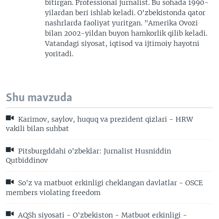
bitirgan. Professional jurnalist. Bu sohada 1990-
yilardan beri ishlab keladi. O'zbekistonda qator
nashrlarda faoliyat yuritgan. "Amerika Ovozi
bilan 2002-yildan buyon hamkorlik qilib keladi.
Vatandagi siyosat, iqtisod va ijtimoiy hayotni
yoritadi.
Shu mavzuda
Karimov, saylov, huquq va prezident qizlari - HRW
vakili bilan suhbat
Pitsburgddahi o'zbeklar: Jurnalist Husniddin
Qutbiddinov
So'z va matbuot erkinligi cheklangan davlatlar - OSCE
members violating freedom
AQSh siyosati - O'zbekiston - Matbuot erkinligi -