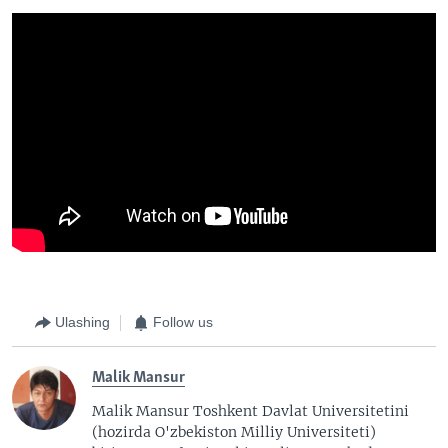
Ulashing
Follow us
Malik Mansur
Malik Mansur Toshkent Davlat Universitetini
(hozirda O'zbekiston Milliy Universiteti)