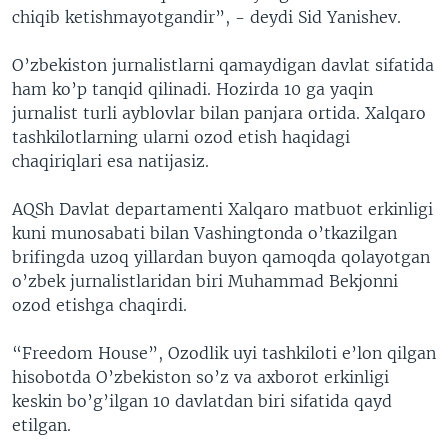
chiqib ketishmayotgandir”, - deydi Sid Yanishev.
O’zbekiston jurnalistlarni qamaydigan davlat sifatida
ham ko’p tanqid qilinadi. Hozirda 10 ga yaqin
jurnalist turli ayblovlar bilan panjara ortida. Xalqaro
tashkilotlarning ularni ozod etish haqidagi
chaqiriqlari esa natijasiz.
AQSh Davlat departamenti Xalqaro matbuot erkinligi
kuni munosabati bilan Vashingtonda o’tkazilgan
brifingda uzoq yillardan buyon qamoqda qolayotgan
o’zbek jurnalistlaridan biri Muhammad Bekjonni
ozod etishga chaqirdi.
“Freedom House”, Ozodlik uyi tashkiloti e’lon qilgan
hisobotda O’zbekiston so’z va axborot erkinligi
keskin bo’g’ilgan 10 davlatdan biri sifatida qayd
etilgan.