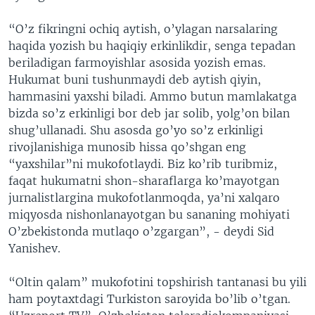
“O’z fikringni ochiq aytish, o’ylagan narsalaring
haqida yozish bu haqiqiy erkinlikdir, senga tepadan
beriladigan farmoyishlar asosida yozish emas.
Hukumat buni tushunmaydi deb aytish qiyin,
hammasini yaxshi biladi. Ammo butun mamlakatga
bizda so’z erkinligi bor deb jar solib, yolg’on bilan
shug’ullanadi. Shu asosda go’yo so’z erkinligi
rivojlanishiga munosib hissa qo’shgan eng
“yaxshilar”ni mukofotlaydi. Biz ko’rib turibmiz,
faqat hukumatni shon-sharaflarga ko’mayotgan
jurnalistlargina mukofotlanmoqda, ya’ni xalqaro
miqyosda nishonlanayotgan bu sananing mohiyati
O’zbekistonda mutlaqo o’zgargan”, - deydi Sid
Yanishev.
“Oltin qalam” mukofotini topshirish tantanasi bu yili
ham poytaxtdagi Turkiston saroyida bo’lib o’tgan.