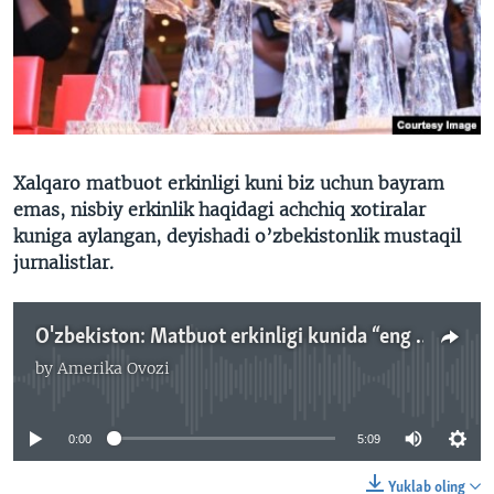
VIDEO
ODNOKLASSNIKI
XABARLAR SURATLARDA
TELEGRAM
TWITTER
SOUNDCLOUD
VOA
Xalqaro matbuot erkinligi kuni biz uchun bayram
emas, nisbiy erkinlik haqidagi achchiq xotiralar
kuniga aylangan, deyishadi o’zbekistonlik mustaqil
jurnalistlar.
O'zbekiston: Matbuot erkinligi kunida “eng yaxshi” jurnalistga oltin qalam/Malik Mansur
by
Amerika Ovozi
No media source currently available
0:00
5:09
Yuklab oling