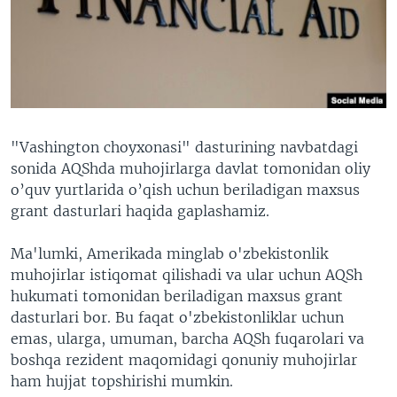
VIDEO
ODNOKLASSNIKI
XABARLAR SURATLARDA
TELEGRAM
TWITTER
SOUNDCLOUD
VOA
"Vashington choyxonasi" dasturining navbatdagi
sonida AQShda muhojirlarga davlat tomonidan oliy
o’quv yurtlarida o’qish uchun beriladigan maxsus
grant dasturlari haqida gaplashamiz.
Ma'lumki, Amerikada minglab o'zbekistonlik
muhojirlar istiqomat qilishadi va ular uchun AQSh
hukumati tomonidan beriladigan maxsus grant
dasturlari bor. Bu faqat o'zbekistonliklar uchun
emas, ularga, umuman, barcha AQSh fuqarolari va
boshqa rezident maqomidagi qonuniy muhojirlar
ham hujjat topshirishi mumkin.