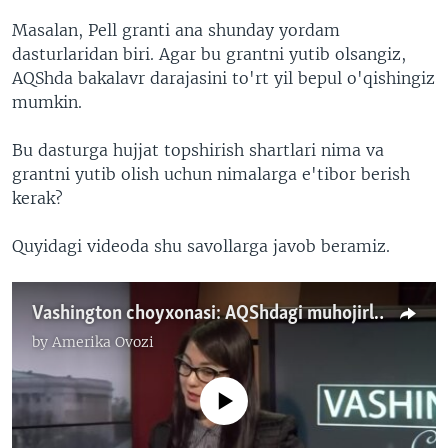
Masalan, Pell granti ana shunday yordam
dasturlaridan biri. Agar bu grantni yutib olsangiz,
AQShda bakalavr darajasini to'rt yil bepul o'qishingiz
mumkin.
Bu dasturga hujjat topshirish shartlari nima va
grantni yutib olish uchun nimalarga e'tibor berish
kerak?
Quyidagi videoda shu savollarga javob beramiz.
Vashington choyxonasi: AQShdagi muhojirlar uchun o'qish grantlari
by
Amerika Ovozi
No media source currently available