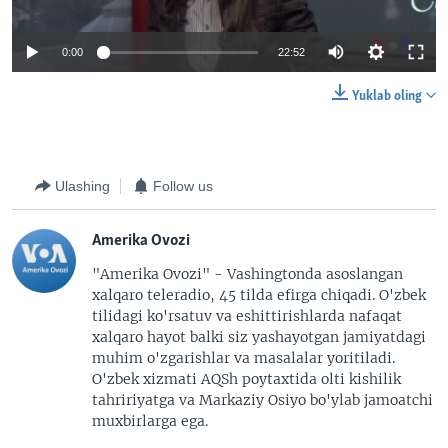
0:00
22:52
Yuklab oling
Ulashing
Follow us
Amerika Ovozi
"Amerika Ovozi" - Vashingtonda asoslangan
xalqaro teleradio, 45 tilda efirga chiqadi. O'zbek
tilidagi ko'rsatuv va eshittirishlarda nafaqat
xalqaro hayot balki siz yashayotgan jamiyatdagi
muhim o'zgarishlar va masalalar yoritiladi.
O'zbek xizmati AQSh poytaxtida olti kishilik
tahririyatga va Markaziy Osiyo bo'ylab jamoatchi
muxbirlarga ega.