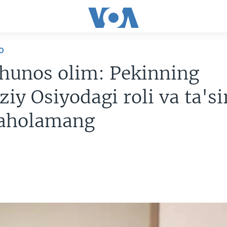
O
hunos olim: Pekinning
iy Osiyodagi roli va ta'si
baholamang