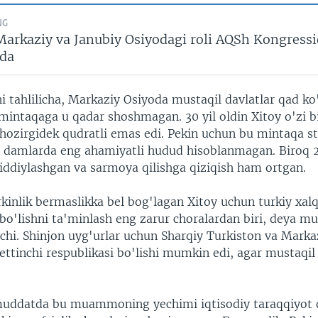
NG
Markaziy va Janubiy Osiyodagi roli AQSh Kongress
da
i tahlilicha, Markaziy Osiyoda mustaqil davlatlar qad ko
mintaqaga u qadar shoshmagan. 30 yil oldin Xitoy o'zi bi
 hozirgidek qudratli emas edi. Pekin uchun bu mintaqa st
a damlarda eng ahamiyatli hudud hisoblanmagan. Biroq 
 jiddiylashgan va sarmoya qilishga qiziqish ham ortgan.
kinlik bermaslikka bel bog'lagan Xitoy uchun turkiy xalq
 bo'lishni ta'minlash eng zarur choralardan biri, deya m
uchi. Shinjon uyg'urlar uchun Sharqiy Turkiston va Marka
yettinchi respublikasi bo'lishi mumkin edi, agar mustaqil
uddatda bu muammoning yechimi iqtisodiy taraqqiyot d