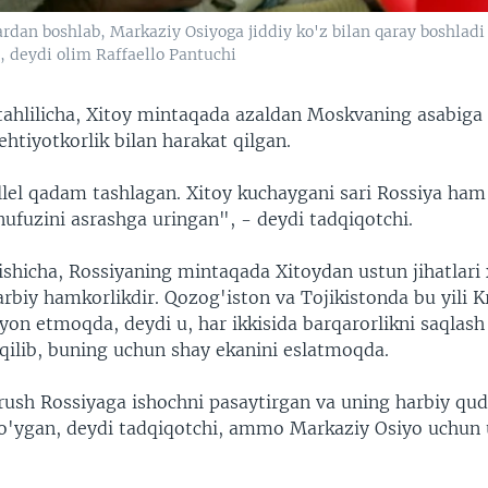
ardan boshlab, Markaziy Osiyoga jiddiy ko'z bilan qaray boshlad
i, deydi olim Raffaello Pantuchi
tahlilicha, Xitoy mintaqada azaldan Moskvaning asabiga 
htiyotkorlik bilan harakat qilgan.
llel qadam tashlagan. Xitoy kuchaygani sari Rossiya ham
nufuzini asrashga uringan", - deydi tadqiqotchi.
shicha, Rossiyaning mintaqada Xitoydan ustun jihatlari x
arbiy hamkorlikdir. Qozog'iston va Tojikistonda bu yili 
yon etmoqda, deydi u, har ikkisida barqarorlikni saqlas
 qilib, buning uchun shay ekanini eslatmoqda.
rush Rossiyaga ishochni pasaytirgan va uning harbiy qu
qo'ygan, deydi tadqiqotchi, ammo Markaziy Osiyo uchun
.