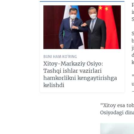
i
b
j
BUNI HAM KO'RING
k
Xitoy-Markaziy Osiyo:
Tashqi ishlar vazirlari
hamkorlikni kengaytirishga
kelishdi
-
"Xitoy esa to
Osiyodagi din