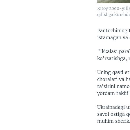
Xitoy 2000-yill
qilishga kirishd
Pantuchining 
istamagan va e
"Ikkalasi para
ko'rsatishga, 
Uning qayd eti
choralari va h
ta'sirini namo
yordam taklif
Ukrainadagi u
savol ostiga 
muhim sherik