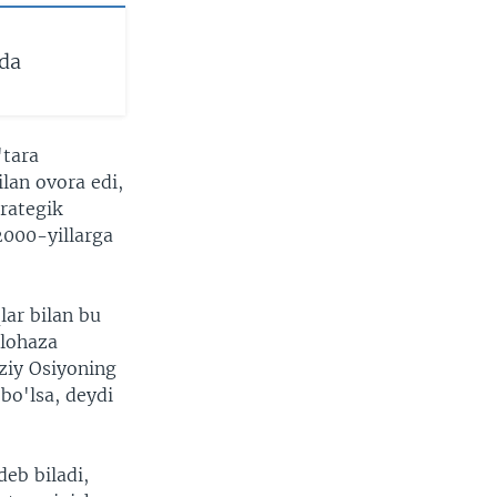
ida
'tara
lan ovora edi,
rategik
2000-yillarga
lar bilan bu
ulohaza
ziy Osiyoning
 bo'lsa, deydi
eb biladi,