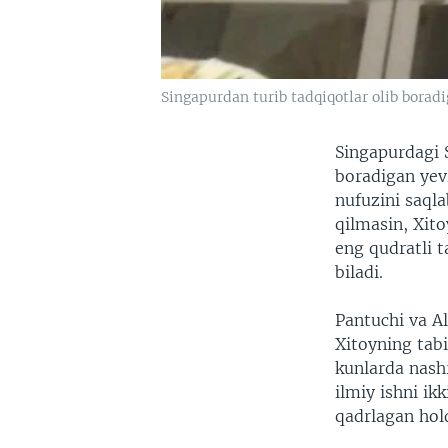
Singapurdan turib tadqiqotlar olib borad
Singapurdagi 
boradigan yev
nufuzini saqla
qilmasin, Xito
eng qudratli 
biladi.
Pantuchi va A
Xitoyning tabi
kunlarda nash
ilmiy ishni ik
qadrlagan hold