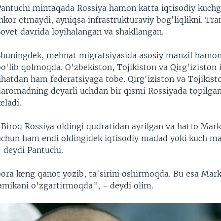
Pantuchi mintaqada Rossiya hamon katta iqtisodiy kuchg
nkor etmaydi, ayniqsa infrastrukturaviy bog'liqlikni. Tra
Sovet davrida loyihalangan va shakllangan.
Shuningdek, mehnat migratsiyasida asosiy manzil hamon
o'lib qolmoqda. O'zbekiston, Tojikiston va Qirg'iziston 
ihatdan ham federatsiyaga tobe. Qirg'iziston va Tojikist
daromadning deyarli uchdan bir qismi Rossiyada topilgan
eladi.
"Biroq Rossiya oldingi qudratidan ayrilgan va hatto Mark
uchun ham endi oldingidek iqtisodiy madad yoki kuch m
 deydi Pantuchi.
bora keng qanot yozib, ta'sirini oshirmoqda. Bu esa Mar
amikani o'zgartirmoqda", - deydi olim.