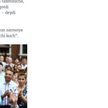
n taxminicha,
qonli
 - deydi
chun sarmoya
chi kuch".