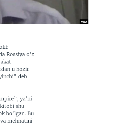
olib
da Rossiya o'z
rakat
tdan u hozir
yinchi" deb
mpire”, ya'ni
kitobi shu
ok bo'lgan. Bu
i va mehnatini