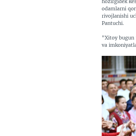
hozirgidek kes
odamlarni qoni
rivojlanishi u
Pantuchi.
"Xitoy bugun 
va imkoniyatla