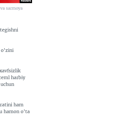
i va sarmoya
tegishni
 o'zini
avfsizlik
Kreml harbiy
h uchun
dratini ham
 u hamon o'ta