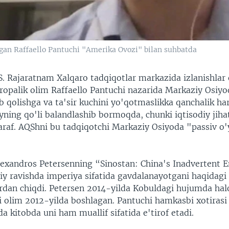
igan Raffaello Pantuchi "Amerika Ovozi" bilan suhbatda
S. Rajaratnam Xalqaro tadqiqotlar markazida izlanishlar 
ropalik olim Raffaello Pantuchi nazarida Markaziy Osiyo
b qolishga va ta'sir kuchini yo'qotmaslikka qanchalik ha
yning qo'li balandlashib bormoqda, chunki iqtisodiy jiha
taraf. AQShni bu tadqiqotchi Markaziy Osiyoda "passiv o'
lexandros Petersenning “Sinostan: China's Inadvertent E
iy ravishda imperiya sifatida gavdalanayotgani haqidagi 
rdan chiqdi. Petersen 2014-yilda Kobuldagi hujumda hal
ki olim 2012-yilda boshlagan. Pantuchi hamkasbi xotiras
a kitobda uni ham muallif sifatida e'tirof etadi.