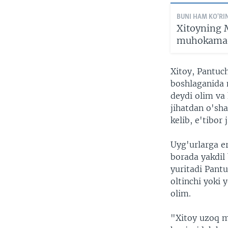
BUNI HAM KO'RI
Xitoyning 
muhokama
Xitoy, Pantuch
boshlaganida 
deydi olim va
jihatdan o'sh
kelib, e'tibor
Uyg'urlarga er
borada yakdil
yuritadi Pant
oltinchi yoki 
olim.
"Xitoy uzoq m