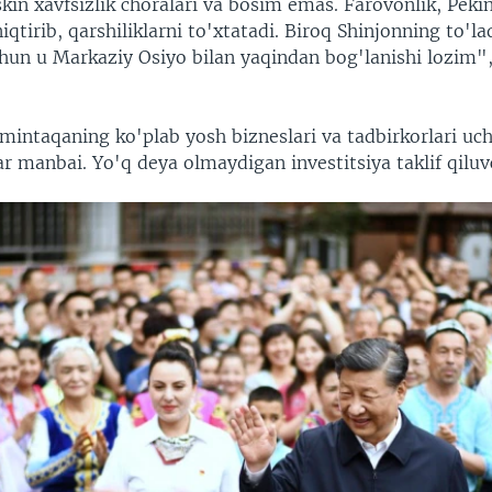
kin xavfsizlik choralari va bosim emas. Farovonlik, Peki
qtirib, qarshiliklarni to'xtatadi. Biroq Shinjonning to'la
chun u Markaziy Osiyo bilan yaqindan bog'lanishi lozim",
mintaqaning ko'plab yosh bizneslari va tadbirkorlari u
r manbai. Yo'q deya olmaydigan investitsiya taklif qiluv