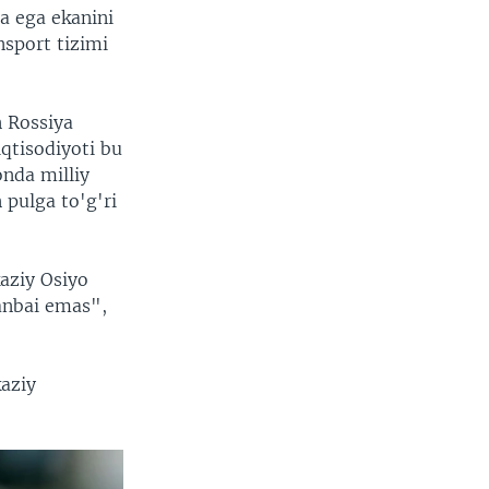
a ega ekanini
nsport tizimi
 Rossiya
iqtisodiyoti bu
onda milliy
 pulga to'g'ri
aziy Osiyo
anbai emas",
kaziy