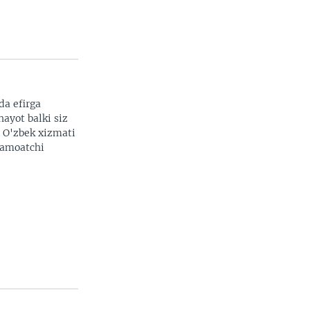
da efirga
hayot balki siz
. O'zbek xizmati
 jamoatchi