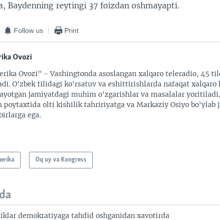
ga, Baydenning reytingi 37 foizdan oshmayapti.
Follow us
Print
ika Ovozi
rika Ovozi" - Vashingtonda asoslangan xalqaro teleradio, 45 til
adi. O'zbek tilidagi ko'rsatuv va eshittirishlarda nafaqat xalqaro 
ayotgan jamiyatdagi muhim o'zgarishlar va masalalar yoritiladi
 poytaxtida olti kishilik tahririyatga va Markaziy Osiyo bo'ylab
irlarga ega.
erika
Oq uy va Kongress
da
liklar demokratiyaga tahdid oshganidan xavotirda