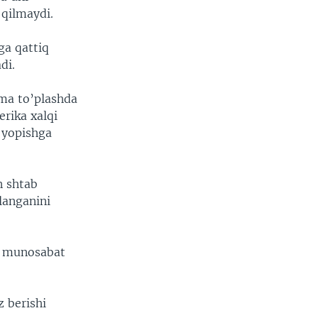
qilmaydi.
ga qattiq
di.
rma to’plashda
rika xalqi
 yopishga
n shtab
ilanganini
ga munosabat
 berishi