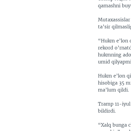
qamashni buyu
Mutaxassislar 
ta’sir qilmasl
“Hukm e’lon q
rekord o’rnat
hukmning adol
umid qilyapmi
Hukm e’lon qi
hisobiga 35 mi
ma’lum qildi.
Tramp 11-iyul 
bildirdi.
“Xalq bunga c