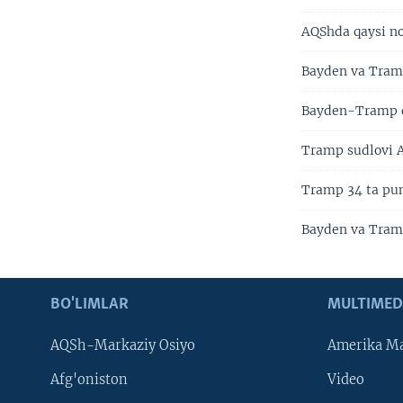
AQShda qaysi no
Bayden va Tramp
Bayden-Tramp d
Tramp sudlovi A
Tramp 34 ta pun
Bayden va Tramp
BO'LIMLAR
MULTIMED
AQSh-Markaziy Osiyo
Amerika Ma
Afg'oniston
Video