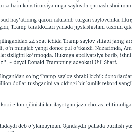
rsa ham konstitutsiya unga saylovda qatnashishni man 
sud hay’atining qarori ikkilanib turgan saylovchilar fikri
igini, Tramp tarafdorlari yanada jipslashishini taxmin qila
ilinganidan 24 soat ichida Tramp saylov shtabi jamg’a
di, o’n minglab yangi donor pul o’tkazdi. Nazarimda, Ame
atsizligini ko’rmoqda. Hukmga apellyatsiya berib, ishni
z”, - deydi Donald Trampning advokati Uill Sharf.
linganidan so’ng Tramp saylov shtabi kichik donorlarda
llion dollar tushganini va oldingi bir kunlik rekord yang
kuni e’lon qilinishi kutilayotgan jazo chorasi ehtimoli
hidaydi deb o’ylamayman. Qandaydir pallada burilish yuz