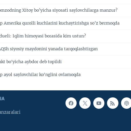
mzodning Xitoy bo’yicha siyosati saylovchilarga manzur?
 Amerika qurolli kuchlarini kuchaytirishga so’z bermoqda
ueli: Iqlim himoyasi borasida kim ustun?
QSh siyosiy maydonini yanada tarqoqlashtirgan
kt bo'yicha aybdor deb topildi
 ayol saylovchilar ko'nglini ovlamoqda
IA
nzaralari