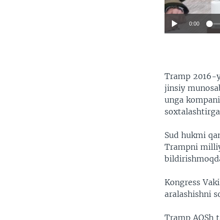
0:00
Tramp 2016-yil
jinsiy munosa
unga kompaniy
soxtalashtirga
Sud hukmi qand
Trampni milli
bildirishmoqd
Kongress Vaki
aralashishni s
Tramp AQSh tar