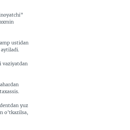
inoyatchi”
taxmin
ramp ustidan
aytiladi.
i vaziyatdan
hahardan
taxassis.
identdan yuz
n o’tkazilsa,