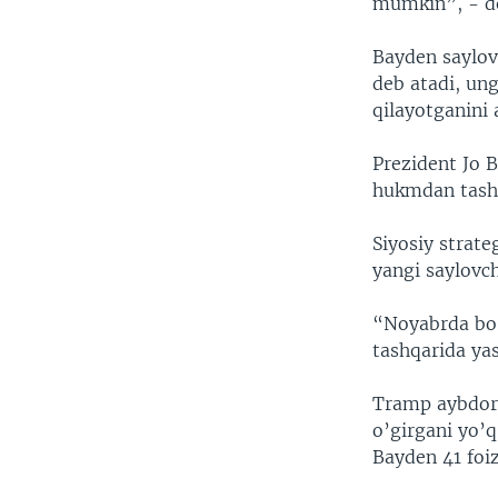
mumkin”, - d
Bayden saylov
deb atadi, ung
qilayotganini 
Prezident Jo 
hukmdan tashvi
Siyosiy strate
yangi saylovc
“Noyabrda bo’
tashqarida ya
Tramp aybdor 
o’girgani yo’q
Bayden 41 foi