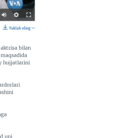
Yuklab oling
SHARE
aktrisa bilan
h maqsadida
hujjatlarini
ardorlari
width
px
ashini
aga
ud uni