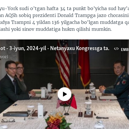
Nyu-York sudi o’tgan hafta 34 ta punkt bo’yicha sud hay
an AQSh sobiq prezidenti Donald Trampga jazo chorasini 
udya Trampni 4 yildan 136 yilgacha bo’lgan muddatga q
lashi yoki sinov muddatiga hukm qilishi mumkin.
Xalqaro hayot - 3-iyun, 2024-yil - Netanyaxu Kongressga taklif etildi. Zelenskiy Xitoydan xafa
EMB
vozi
No media source currently available