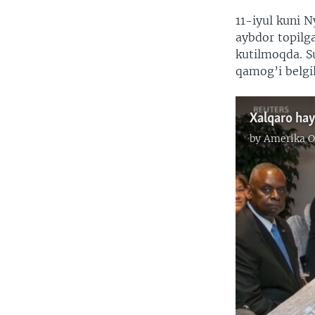
11-iyul kuni 
aybdor topilg
kutilmoqda. S
qamog’i belgi
by
Amerika O