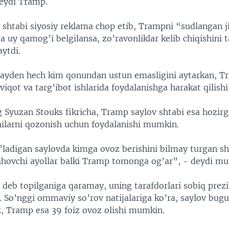
eydi Tramp.
 shtabi siyosiy reklama chop etib, Trampni “sudlangan j
a uy qamog’i belgilansa, zo’ravonliklar kelib chiqishini 
aytdi.
Bayden hech kim qonundan ustun emasligini aytarkan, T
qot va targ’ibot ishlarida foydalanishga harakat qilishi 
g Syuzan Stouks fikricha, Tramp saylov shtabi esa hozirg
hilarni qozonish uchun foydalanishi mumkin.
ladigan saylovda kimga ovoz berishini bilmay turgan s
shovchi ayollar balki Tramp tomonga og’ar”, - deydi mu
deb topilganiga qaramay, uning tarafdorlari sobiq prez
. So’nggi ommaviy so’rov natijalariga ko’ra, saylov bugu
z, Tramp esa 39 foiz ovoz olishi mumkin.