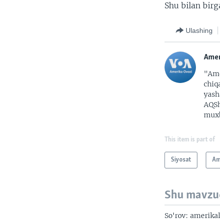
Shu bilan bir
Ulashing
Amer
"Ame
chiq
yash
AQSh
muxb
This item is part of
Siyosat
Am
Shu mavzu
So'rov: amerika