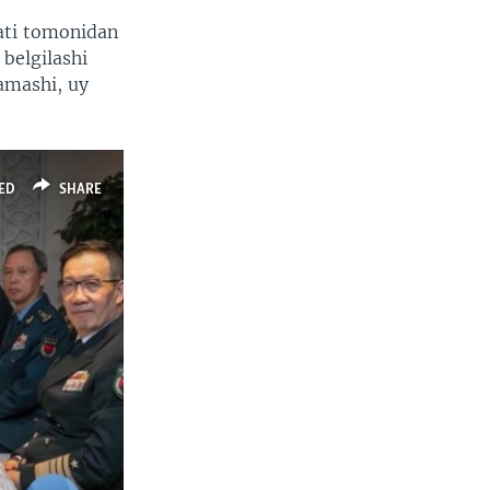
’ati tomonidan
belgilashi
amashi, uy
ED
SHARE