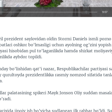
9:07
EMBED
 prezident saylovidan oldin Stormi Daniels ismli porno 
batlari oshkor bo’lmasligi uchun ayolning og’zini yopis
asi hisobidan pul to’laganlikda hamda shirkat moliyaviy 
nlikda aybdor topildi.
ay bo’lishidan qat’i nazar, Respublikachilar partiyasi s
y qurultoyda prezidentlikka rasmiy nomzod sifatida tanl
a.
llar palatasining spikeri Mayk Jonson Oliy suddan masal
o’radi.
ixida jinoiy ish bo’yicha sudlangan ilk rahbar bo’ldi. S