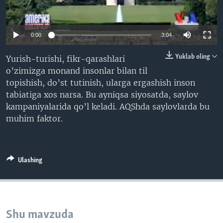
VIDEO
ODNOKLASSNIKI
XABARLAR SURATLARDA
TELEGRAM
0:00
3:04
TWITTER
Yuklab oling
Yurish-turishi, fikr-qarashlari
SOUNDCLOUD
VOA
o’zimizga monand insonlar bilan til
topishish, do’st tutinish, ularga ergashish inson
tabiatiga xos narsa. Bu ayniqsa siyosatda, saylov
kampaniyalarida qo’l keladi. AQShda saylovlarda bu
muhim faktor.
Ulashing
Shu mavzuda