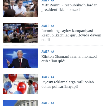
AMERIKA
Mitt Romni - respublikachilardan
prezidentlikka nomzod
AMERIKA
Romnining saylov kampaniyasi
Respublikachilar qurultoyida davom
etadi
AMERIKA
Klinton Obamani rasman nomzod
etib e’lon qildi
AMERIKA
Siyosiy reklamalarga millionlab
dollar pul sarflanyapti
AMERIKA