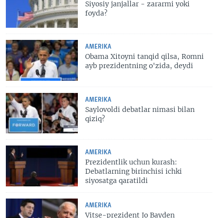
Siyosiy janjallar - zararmi yoki
foyda?
AMERIKA
Obama Xitoyni tanqid qilsa, Romni
ayb prezidentning o'zida, deydi
AMERIKA
Saylovoldi debatlar nimasi bilan
qiziq?
AMERIKA
Prezidentlik uchun kurash:
Debatlarning birinchisi ichki
siyosatga qaratildi
AMERIKA
Vitse-prezident Jo Bayden