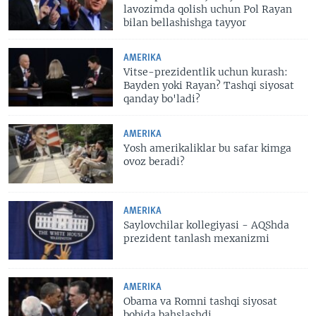
lavozimda qolish uchun Pol Rayan
bilan bellashishga tayyor
AMERIKA
Vitse-prezidentlik uchun kurash:
Bayden yoki Rayan? Tashqi siyosat
qanday bo'ladi?
AMERIKA
Yosh amerikaliklar bu safar kimga
ovoz beradi?
AMERIKA
Saylovchilar kollegiyasi - AQShda
prezident tanlash mexanizmi
AMERIKA
Obama va Romni tashqi siyosat
bobida bahslashdi