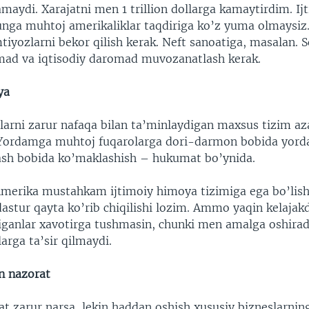
maydi. Xarajatni men 1 trillion dollarga kamaytirdim. I
nga muhtoj amerikaliklar taqdiriga ko’z yuma olmaysiz.
tiyozlarni bekor qilish kerak. Neft sanoatiga, masalan. 
ad va iqtisodiy daromad muvozanatlash kerak.
ya
arni zarur nafaqa bilan ta’minlaydigan maxsus tizim a
 Yordamga muhtoj fuqarolarga dori-darmon bobida yord
lash bobida ko’maklashish – hukumat bo’ynida.
erika mustahkam ijtimoiy himoya tizimiga ega bo’lish
dastur qayta ko’rib chiqilishi lozim. Ammo yaqin kelajak
iganlar xavotirga tushmasin, chunki men amalga oshira
larga ta’sir qilmaydi.
an nazorat
t zarur narsa, lekin haddan oshish xususiy bizneslarning