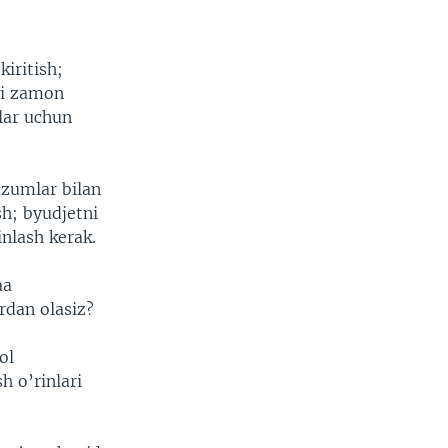
iritish;
ngi zamon
ylar uchun
uzumlar bilan
sh; byudjetni
nlash kerak.
aa
rdan olasiz?
ol
h o’rinlari