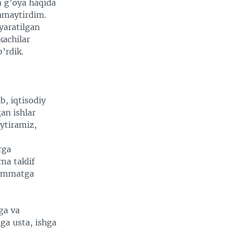
a g’oya haqida
kamaytirdim.
 yaratilgan
kachilar
’rdik.
b, iqtisodiy
an ishlar
ytiramiz,
rga
ma taklif
 qimmatga
ga va
ga usta, ishga