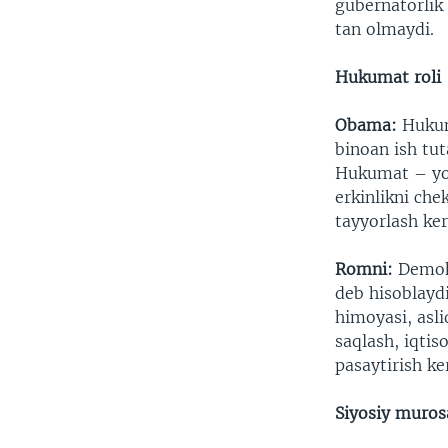
gubernatorlik 
tan olmaydi.
Hukumat roli
Obama:
Hukum
binoan ish tu
Hukumat – yo’
erkinlikni che
tayyorlash ker
Romni:
Demokr
deb hisoblayd
himoyasi, asli
saqlash, iqti
pasaytirish ke
Siyosiy muros