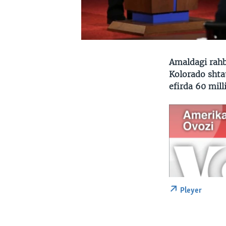
Amaldagi rahb
Kolorado shta
efirda 60 mill
Pleyer