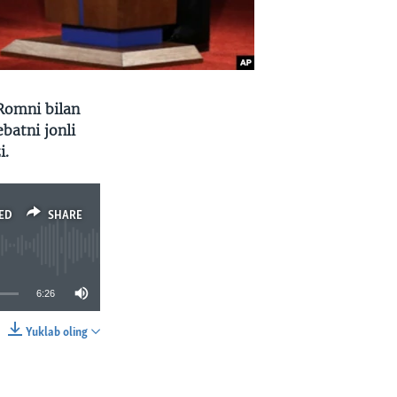
Romni bilan
batni jonli
i.
ED
SHARE
6:26
Yuklab oling
SHARE