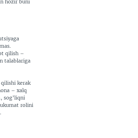
in hozir buni
utsiyaga
emas.
t qilish –
n talablariga
qilishi kerak
hona – xalq
, sog’liqni
ukumat rolini
.