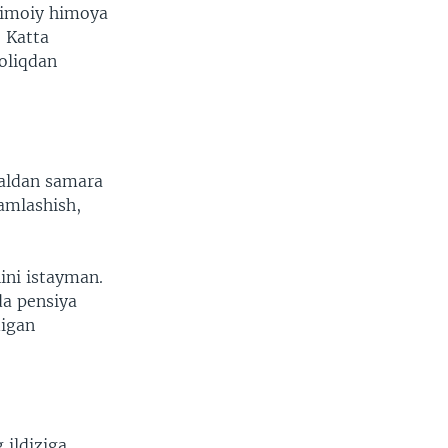
jtimoiy himoya
 Katta
Soliqdan
zaldan samara
amlashish,
ini istayman.
da pensiya
digan
 ildiziga