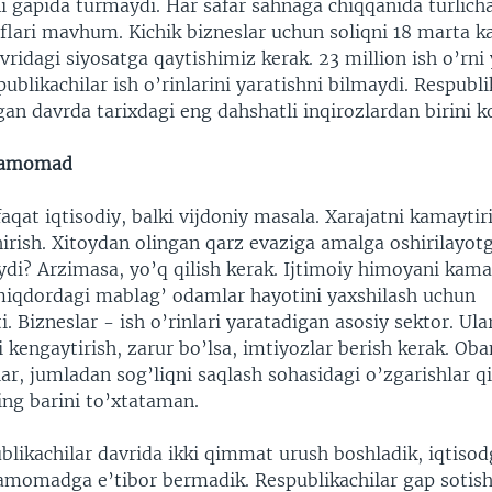
gapida turmaydi. Har safar sahnaga chiqqanida turlich
iflari mavhum. Kichik bizneslar uchun soliqni 18 marta 
avridagi siyosatga qaytishimiz kerak. 23 million ish o’rni
ublikachilar ish o’rinlarini yaratishni bilmaydi. Respubli
n davrda tarixdagi eng dahshatli inqirozlardan birini ko
 kamomad
qat iqtisodiy, balki vijdoniy masala. Xarajatni kamaytiri
irish. Xitoydan olingan qarz evaziga amalga oshirilayotg
ydi? Arzimasa, yo’q qilish kerak. Ijtimoiy himoyani kama
miqdordagi mablag’ odamlar hayotini yaxshilash uchun
. Bizneslar - ish o’rinlari yaratadigan asosiy sektor. Ula
 kengaytirish, zarur bo’lsa, imtiyozlar berish kerak. Oba
lar, jumladan sog’liqni saqlash sohasidagi o’zgarishlar
ing barini to’xtataman.
likachilar davrida ikki qimmat urush boshladik, iqtisod
amomadga e’tibor bermadik. Respublikachilar gap sotish