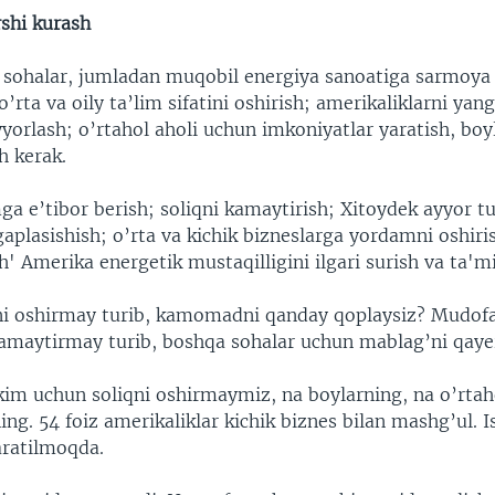
rshi kurash
sohalar, jumladan muqobil energiya sanoatiga sarmoya k
o’rta va oily ta’lim sifatini oshirish; amerikaliklarni ya
yyorlash; o’rtahol aholi uchun imkoniyatlar yaratish, bo
h kerak.
ga e’tibor berish; soliqni kamaytirish; Xitoydek ayyor t
aplasishish; o’rta va kichik bizneslarga yordamni oshiri
 Amerika energetik mustaqilligini ilgari surish va ta'mi
ni oshirmay turib, kamomadni qanday qoplaysiz? Mudof
 kamaytirmay turib, boshqa sohalar uchun mablag’ni qaye
im uchun soliqni oshirmaymiz, na boylarning, na o’rtah
ing. 54 foiz amerikaliklar kichik biznes bilan mashg’ul. Is
aratilmoqda.