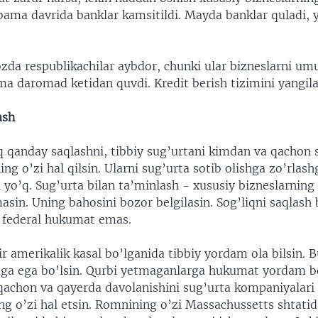
bama davrida banklar kamsitildi. Mayda banklar quladi, y
zda respublikachilar aybdor, chunki ular bizneslarni u
a daromad ketidan quvdi. Kredit berish tizimini yangila
ash
q qanday saqlashni, tibbiy sug’urtani kimdan va qachon s
ing o’zi hal qilsin. Ularni sug’urta sotib olishga zo’rlas
 yo’q. Sug’urta bilan ta’minlash - xususiy bizneslarning
sin. Uning bahosini bozor belgilasin. Sog’liqni saqlash b
, federal hukumat emas.
ir amerikalik kasal bo’lganida tibbiy yordam ola bilsin.
aga ega bo’lsin. Qurbi yetmaganlarga hukumat yordam b
achon va qayerda davolanishini sug’urta kompaniyalari 
ng o’zi hal etsin. Romnining o’zi Massachussetts shtatid