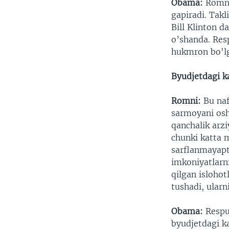
Obama:
Romni 
gapiradi. Takl
Bill Klinton d
o’shanda. Resp
hukmron bo'lga
Byudjetdagi
Romni:
Bu nafa
sarmoyani osh
qanchalik arzi
chunki katta 
sarflanmayapti
imkoniyatlarni
qilgan islohot
tushadi, ularn
Obama:
Respub
byudjetdagi k