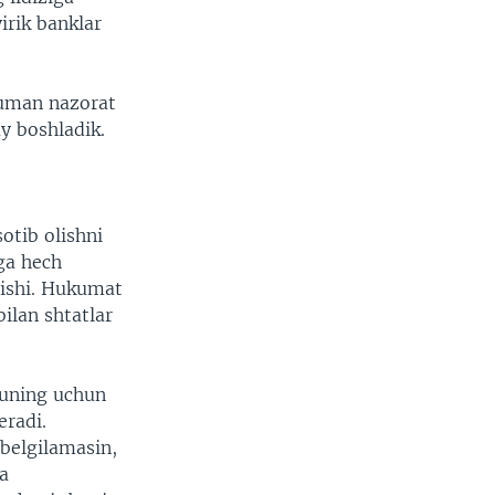
irik banklar
muman nazorat
y boshladik.
otib olishni
hga hech
 ishi. Hukumat
ilan shtatlar
 Buning uchun
eradi.
belgilamasin,
a