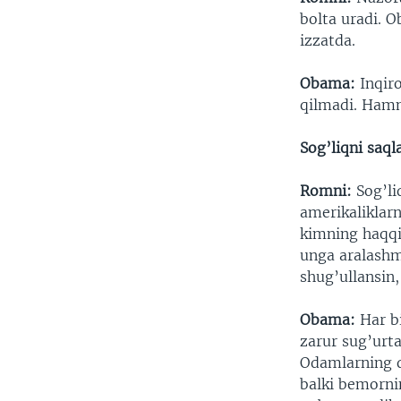
bolta uradi. O
izzatda.
Obama:
Inqiro
qilmadi. Hamm
Sog’liqni saql
Romni:
Sog’li
amerikaliklarn
kimning haqqi
unga aralashma
shug’ullansin
Obama:
Har b
zarur sug’urt
Odamlarning q
balki bemorni