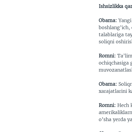
Ishsizlikka qa
Obama:
Yangi 
boshlang’ich, 
talablariga ta
soliqni oshiris
Romni:
Ta’lim
ochiqchasiga g
muvozanatlash'
Obama:
Soliq
xarajatlarini
Romni:
Hech k
amerikaliklarn
o’sha yerda y