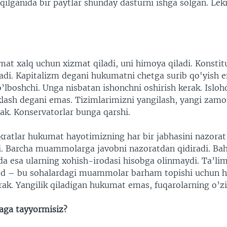
qilganida bir paytlar shunday dasturni ishga solgan. Lek
at xalq uchun xizmat qiladi, uni himoya qiladi. Konstit
tadi. Kapitalizm degani hukumatni chetga surib qo'yish 
lboshchi. Unga nisbatan ishonchni oshirish kerak. Isloho
klash degani emas. Tizimlarimizni yangilash, yangi zamo
ak. Konservatorlar bunga qarshi.
atlar hukumat hayotimizning har bir jabhasini nazorat 
i. Barcha muammolarga javobni nazoratdan qidiradi. Ba
da esa ularning xohish-irodasi hisobga olinmaydi. Ta’lim
sod – bu sohalardagi muammolar barham topishi uchun h
rak. Yangilik qiladigan hukumat emas, fuqarolarning o’zi
aga tayyormisiz?