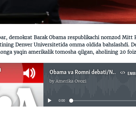
ar, demokrat Barak Obama respublikachi nomzod Mitt 
tining Denver Universitetida omma oldida bahslashdi. De
ionga yaqin amerikalik tomosha qilgan, aholining 20 foiz
Obama va Romni debati/Navbahor Imamova
EMB
by
Amerika Ovozi
No media source currently available
0:00
EMBED