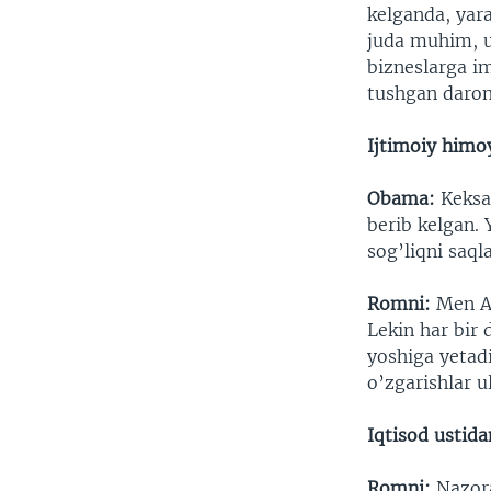
kelganda, yara
juda muhim, u
bizneslarga im
tushgan darom
Ijtimoiy himo
Obama:
Keksal
berib kelgan.
sog’liqni saq
Romni:
Men Am
Lekin har bir 
yoshiga yetad
o’zgarishlar u
Iqtisod ustid
Romni:
Nazora