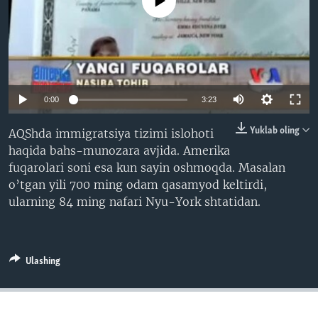
No media source currently available
VIDEO
ODNOKLASSNIKI
XABARLAR SURATLARDA
TELEGRAM
TWITTER
SOUNDCLOUD
VOA
0:00
3:23
Yuklab oling
AQShda immigratsiya tizimi islohoti
haqida bahs-munozara avjida. Amerika
fuqarolari soni esa kun sayin oshmoqda. Masalan
o’tgan yili 700 ming odam qasamyod keltirdi,
ularning 84 ming nafari Nyu-York shtatidan.
Ulashing