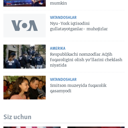
mumkin
VATANDOSHLAR
Nyu-York iqtisodini
gullatayotganlar- muhojirlar
AMERIKA
Respublikachi nomzodlar AQSh
fuqaroligini olish yo'llarini cheklash
niyatida
VATANDOSHLAR
Smitson muzeyida fuqarolik
qasamyodi
Siz uchun