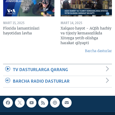
MART 15, 2025
MART 14, 2025
Florida lamantinlari
Xalqaro hayot - AQSh harbiy
hayotidan lavha
va tijoriy kemasozlikda
Xitoyga yetib olishga
harakat qilyapti
Barcha dasturlar
TV DASTURLARGA QARANG
BARCHA RADIO DASTURLAR