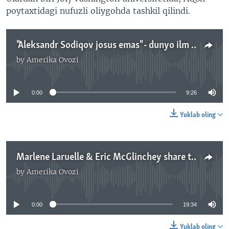
poytaxtidagi nufuzli oliygohda tashkil qilindi.
"Aleksandr Sodiqov josus emas" - dunyo ilm ahli Tojikistondan adolat kutmoqda
by
Amerika Ovozi
No media source currently available
0:00
9:26
Yuklab oling
Marlene Laruelle & Eric McGlinchey share their insights on Alexander Sodiqov case in Tajikistan
by
Amerika Ovozi
No media source currently available
0:00
19:34
Yuklab oling