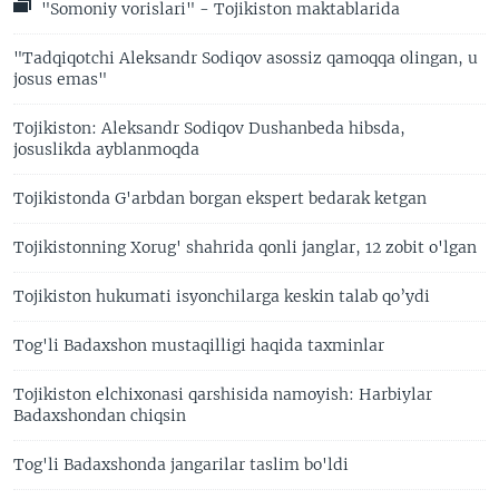
"Somoniy vorislari" - Tojikiston maktablarida
"Tadqiqotchi Aleksandr Sodiqov asossiz qamoqqa olingan, u
josus emas"
Tojikiston: Aleksandr Sodiqov Dushanbeda hibsda,
josuslikda ayblanmoqda
Tojikistonda G'arbdan borgan ekspert bedarak ketgan
Tojikistonning Xorug' shahrida qonli janglar, 12 zobit o'lgan
Tojikiston hukumati isyonchilarga keskin talab qo’ydi
Tog'li Badaxshon mustaqilligi haqida taxminlar
Tojikiston elchixonasi qarshisida namoyish: Harbiylar
Badaxshondan chiqsin
Tog'li Badaxshonda jangarilar taslim bo'ldi