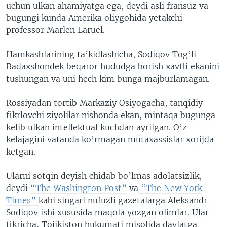
uchun ulkan ahamiyatga ega, deydi asli fransuz va
bugungi kunda Amerika oliygohida yetakchi
professor Marlen Laruel.
Hamkasblarining ta’kidlashicha, Sodiqov Tog’li
Badaxshondek beqaror hududga borish xavfli ekanini
tushungan va uni hech kim bunga majburlamagan.
Rossiyadan tortib Markaziy Osiyogacha, tanqidiy
fikrlovchi ziyolilar nishonda ekan, mintaqa bugunga
kelib ulkan intellektual kuchdan ayrilgan. O’z
kelajagini vatanda ko’rmagan mutaxassislar xorijda
ketgan.
Ularni sotqin deyish chidab bo’lmas adolatsizlik,
deydi
“The Washington Post”
va
“The New York
Times”
kabi singari nufuzli gazetalarga Aleksandr
Sodiqov ishi xususida maqola yozgan olimlar. Ular
fikricha, Tojikiston hukumati misolida davlatga