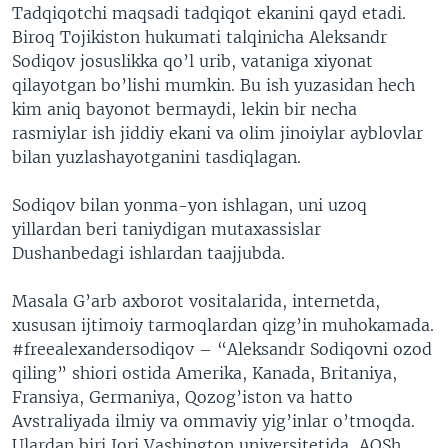
Tadqiqotchi maqsadi tadqiqot ekanini qayd etadi.
Biroq Tojikiston hukumati talqinicha Aleksandr
Sodiqov josuslikka qo’l urib, vataniga xiyonat
qilayotgan bo’lishi mumkin. Bu ish yuzasidan hech
kim aniq bayonot bermaydi, lekin bir necha
rasmiylar ish jiddiy ekani va olim jinoiylar ayblovlar
bilan yuzlashayotganini tasdiqlagan.
Sodiqov bilan yonma-yon ishlagan, uni uzoq
yillardan beri taniydigan mutaxassislar
Dushanbedagi ishlardan taajjubda.
Masala G’arb axborot vositalarida, internetda,
xususan ijtimoiy tarmoqlardan qizg’in muhokamada.
#freealexandersodiqov – “Aleksandr Sodiqovni ozod
qiling” shiori ostida Amerika, Kanada, Britaniya,
Fransiya, Germaniya, Qozog’iston va hatto
Avstraliyada ilmiy va ommaviy yig’inlar o’tmoqda.
Ulardan biri Jorj Vashington universitetida, AQSh