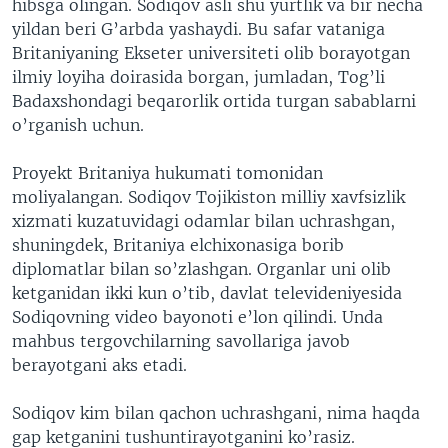
hibsga olingan. Sodiqov asli shu yurtlik va bir necha
yildan beri G’arbda yashaydi. Bu safar vataniga
Britaniyaning Ekseter universiteti olib borayotgan
ilmiy loyiha doirasida borgan, jumladan, Tog’li
Badaxshondagi beqarorlik ortida turgan sabablarni
o’rganish uchun.
Proyekt Britaniya hukumati tomonidan
moliyalangan. Sodiqov Tojikiston milliy xavfsizlik
xizmati kuzatuvidagi odamlar bilan uchrashgan,
shuningdek, Britaniya elchixonasiga borib
diplomatlar bilan so’zlashgan. Organlar uni olib
ketganidan ikki kun o’tib, davlat televideniyesida
Sodiqovning video bayonoti e’lon qilindi. Unda
mahbus tergovchilarning savollariga javob
berayotgani aks etadi.
Sodiqov kim bilan qachon uchrashgani, nima haqda
gap ketganini tushuntirayotganini ko’rasiz.