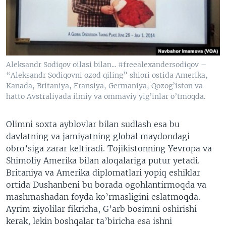
Aleksandr Sodiqov oilasi bilan... #freealexandersodiqov –
“Aleksandr Sodiqovni ozod qiling” shiori ostida Amerika,
Kanada, Britaniya, Fransiya, Germaniya, Qozog’iston va
hatto Avstraliyada ilmiy va ommaviy yig’inlar o’tmoqda.
​Olimni soxta ayblovlar bilan sudlash esa bu
davlatning va jamiyatning global maydondagi
obro’siga zarar keltiradi. Tojikistonning Yevropa va
Shimoliy Amerika bilan aloqalariga putur yetadi.
Britaniya va Amerika diplomatlari yopiq eshiklar
ortida Dushanbeni bu borada ogohlantirmoqda va
mashmashadan foyda ko’rmasligini eslatmoqda.
Ayrim ziyolilar fikricha, G’arb bosimni oshirishi
kerak, lekin boshqalar ta’biricha esa ishni