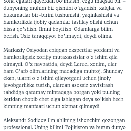
Soha egalari qayerdan bo’lmasin, ezgu maqsad bir –
dunyoning muhim bir qismini o’rganish, xalqlar va
hukumatlar bir-birini tushunishi, yaqinlashishi va
hamkorlikda ijobiy qadamlar tashlay olishi uchun
hissa qo’shish. Ilmni boyitish. Odamlarga bilim
berish. Usiz taraqqiyot bo’lmaydi, deydi olima.
Markaziy Osiyodan chiqqan ekspertlar yordami va
hamkorligisiz xorijiy mutaxassislar o’z ishini qila
olmaydi. O’z navbatida, deydi Laruel xonim, ular
ham G’arb olimlarining madadiga muhtoj. Shunday
ekan, ularni o’z ishini qilayotgani uchun jinoiy
javobgarlikka tutish, ulardan asossiz xavfsirash,
tahdidga qaramay mintaqaga borgan yoki pulning
ketidan chopib chet elga ishlagan deya so’kish hech
kimning manfaati uchun xizmat qilmaydi.
Aleksandr Sodiqov ilm ahlining ishonchini qozongan
professional. Uning bilimi Tojikiston va butun dunyo