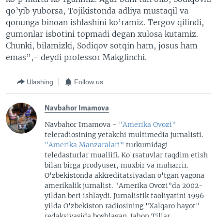
qo’yib yuborsa, Tojikistonda adliya mustaqil va
qonunga binoan ishlashini ko’ramiz. Tergov qilindi,
gumonlar isbotini topmadi degan xulosa kutamiz.
Chunki, bilamizki, Sodiqov sotqin ham, josus ham
emas”,- deydi professor Makglinchi.
Ulashing
Follow us
Navbahor Imamova
Navbahor Imamova -
"Amerika Ovozi"
teleradiosining yetakchi multimedia jurnalisti.
"Amerika Manzaralari"
turkumidagi
teledasturlar muallifi. Ko'rsatuvlar taqdim etish
bilan birga prodyuser, muxbir va muharrir.
O'zbekistonda akkreditatsiyadan o'tgan yagona
amerikalik jurnalist. "Amerika Ovozi"da 2002-
yildan beri ishlaydi. Jurnalistik faoliyatini 1996-
yilda O'zbekiston radiosining "Xalqaro hayot"
redaksiyasida boshlagan. Jahon Tillar