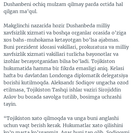
Dushanbeni ochiq mulzam qilmay parda ortida hal
qilgan ma’qul.
Makglinchi nazarida hozir Dushanbeda milliy
xavfsizlik xizmati va boshqa organlar orasida o’ziga
xos bahs-muhokama ketayotgan bo’lsa ajabmas.
Buni prezident idorasi vakillari, prokuratura va milliy
xavfsizlik xizmati vakillari turlicha bayonotlar va
izohlar berayotganidan bilsa bo’ladi. Tojikiston
hukumatida hamma bir fikrda emasligi aniq. Kelasi
hafta bu davlatdan Londonga diplomatik delegatsiya
borishi kutilmoqda. Aleksandr Sodiqov ungacha ozod
etilmasa, Tojikiston Tashqi ishlar vaziri Sirojiddin
Aslov bu borada savolga tutilib, bosimga uchrashi
tayin.
“Tojikiston xato qilmoqda va unga buni anglashi
uchun vaqt berish kerak. Hukumatlar xato qilishini
ko’p marta ko’rganmiz. Agar buni tan olib, Sodiqovni