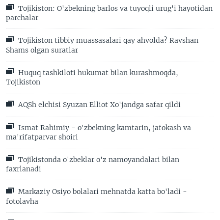
Tojikiston: O'zbekning barlos va tuyoqli urug'i hayotidan
parchalar
Tojikiston tibbiy muassasalari qay ahvolda? Ravshan
Shams olgan suratlar
Huquq tashkiloti hukumat bilan kurashmoqda,
Tojikiston
AQSh elchisi Syuzan Elliot Xo'jandga safar qildi
Ismat Rahimiy - o'zbekning kamtarin, jafokash va
ma'rifatparvar shoiri
Tojikistonda o'zbeklar o'z namoyandalari bilan
faxrlanadi
Markaziy Osiyo bolalari mehnatda katta bo'ladi -
fotolavha