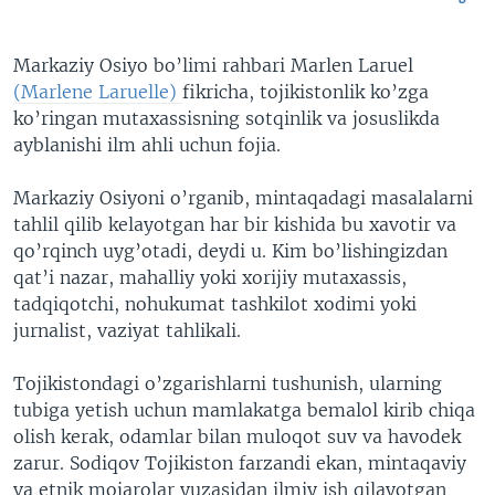
Markaziy Osiyo bo’limi rahbari Marlen Laruel
(Marlene Laruelle)
fikricha, tojikistonlik ko’zga
ko’ringan mutaxassisning sotqinlik va josuslikda
ayblanishi ilm ahli uchun fojia.
Markaziy Osiyoni o’rganib, mintaqadagi masalalarni
tahlil qilib kelayotgan har bir kishida bu xavotir va
qo’rqinch uyg’otadi, deydi u. Kim bo’lishingizdan
qat’i nazar, mahalliy yoki xorijiy mutaxassis,
tadqiqotchi, nohukumat tashkilot xodimi yoki
jurnalist, vaziyat tahlikali.
Tojikistondagi o’zgarishlarni tushunish, ularning
tubiga yetish uchun mamlakatga bemalol kirib chiqa
olish kerak, odamlar bilan muloqot suv va havodek
zarur. Sodiqov Tojikiston farzandi ekan, mintaqaviy
va etnik mojarolar yuzasidan ilmiy ish qilayotgan