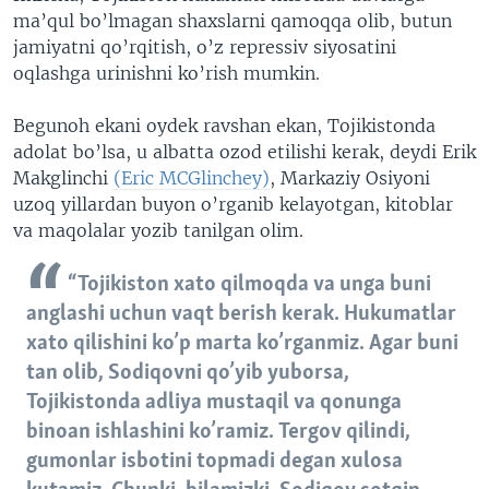
ma’qul bo’lmagan shaxslarni qamoqqa olib, butun
jamiyatni qo’rqitish, o’z repressiv siyosatini
oqlashga urinishni ko’rish mumkin.
Begunoh ekani oydek ravshan ekan, Tojikistonda
adolat bo’lsa, u albatta ozod etilishi kerak, deydi Erik
Makglinchi
(Eric MCGlinchey)
, Markaziy Osiyoni
uzoq yillardan buyon o’rganib kelayotgan, kitoblar
va maqolalar yozib tanilgan olim.
“Tojikiston xato qilmoqda va unga buni
anglashi uchun vaqt berish kerak. Hukumatlar
xato qilishini ko’p marta ko’rganmiz. Agar buni
tan olib, Sodiqovni qo’yib yuborsa,
Tojikistonda adliya mustaqil va qonunga
binoan ishlashini ko’ramiz. Tergov qilindi,
gumonlar isbotini topmadi degan xulosa