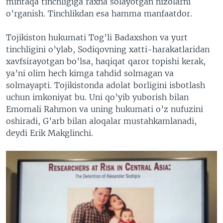
mintaqa tinchligiga raxna solayotgan nizolarni
o’rganish. Tinchlikdan esa hamma manfaatdor.
Tojikiston hukumati Tog’li Badaxshon va yurt
tinchligini o’ylab, Sodiqovning xatti-harakatlaridan
xavfsirayotgan bo’lsa, haqiqat qaror topishi kerak,
ya’ni olim hech kimga tahdid solmagan va
solmayapti. Tojikistonda adolat borligini isbotlash
uchun imkoniyat bu. Uni qo’yib yuborish bilan
Emomali Rahmon va uning hukumati o’z nufuzini
oshiradi, G’arb bilan aloqalar mustahkamlanadi,
deydi Erik Makglinchi.