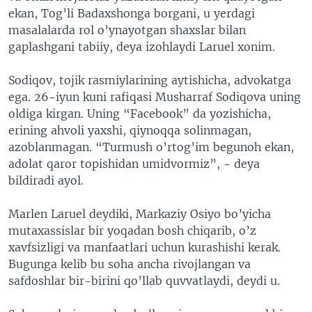
ekan, Tog’li Badaxshonga borgani, u yerdagi
masalalarda rol o’ynayotgan shaxslar bilan
gaplashgani tabiiy, deya izohlaydi Laruel xonim.
Sodiqov, tojik rasmiylarining aytishicha, advokatga
ega. 26-iyun kuni rafiqasi Musharraf Sodiqova uning
oldiga kirgan. Uning “Facebook” da yozishicha,
erining ahvoli yaxshi, qiynoqqa solinmagan,
azoblanmagan. “Turmush o’rtog’im begunoh ekan,
adolat qaror topishidan umidvormiz”, - deya
bildiradi ayol.
Marlen Laruel deydiki, Markaziy Osiyo bo’yicha
mutaxassislar bir yoqadan bosh chiqarib, o’z
xavfsizligi va manfaatlari uchun kurashishi kerak.
Bugunga kelib bu soha ancha rivojlangan va
safdoshlar bir-birini qo’llab quvvatlaydi, deydi u.