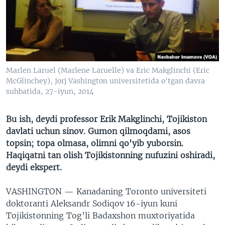
VIDEO
ODNOKLASSNIKI
XABARLAR SURATLARDA
TELEGRAM
TWITTER
SOUNDCLOUD
VOA
Marlen Laruel (Marlene Laruelle) va Eric Makglinchi (Eric
McGlinchey), Jorj Vashington universitetida o'tgan davra
suhbatida, 27-iyun, 2014
Bu ish, deydi professor Erik Makglinchi, Tojikiston
davlati uchun sinov. Gumon qilmoqdami, asos
topsin; topa olmasa, olimni qo'yib yuborsin.
Haqiqatni tan olish Tojikistonning nufuzini oshiradi,
deydi ekspert.
VASHINGTON —
Kanadaning Toronto universiteti
doktoranti Aleksandr Sodiqov 16-iyun kuni
Tojikistonning Tog’li Badaxshon muxtoriyatida