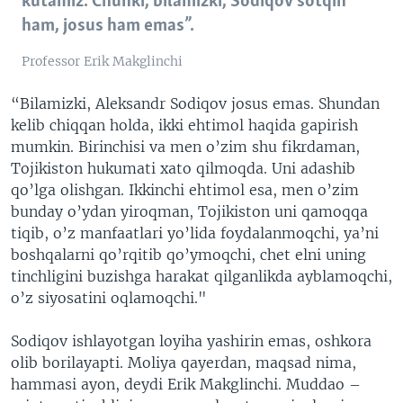
kutamiz. Chunki, bilamizki, Sodiqov sotqin
ham, josus ham emas”.
Professor Erik Makglinchi
“Bilamizki, Aleksandr Sodiqov josus emas. Shundan
kelib chiqqan holda, ikki ehtimol haqida gapirish
mumkin. Birinchisi va men o’zim shu fikrdaman,
Tojikiston hukumati xato qilmoqda. Uni adashib
qo’lga olishgan. Ikkinchi ehtimol esa, men o’zim
bunday o’ydan yiroqman, Tojikiston uni qamoqqa
tiqib, o’z manfaatlari yo’lida foydalanmoqchi, ya’ni
boshqalarni qo’rqitib qo’ymoqchi, chet elni uning
tinchligini buzishga harakat qilganlikda ayblamoqchi,
o’z siyosatini oqlamoqchi."
Sodiqov ishlayotgan loyiha yashirin emas, oshkora
olib borilayapti. Moliya qayerdan, maqsad nima,
hammasi ayon, deydi Erik Makglinchi. Muddao –