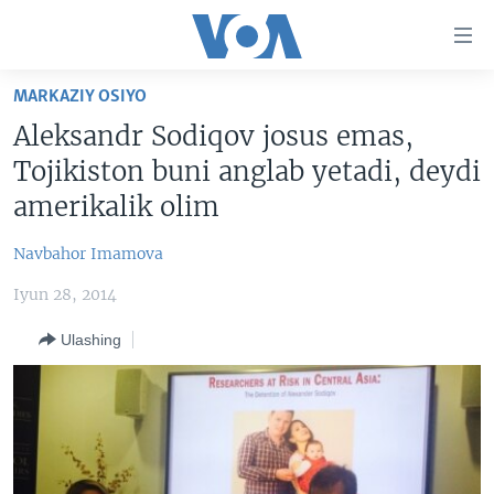
Bosh
sahifaga
boring
Boshiga
MARKAZIY OSIYO
qayting
BOSH SAHIFA
Aleksandr Sodiqov josus emas,
Qidiruvga
AMERIKA
Tojikiston buni anglab yetadi, deydi
o'ting
MARKAZIY OSIYO
amerikalik olim
XALQARO
Navbahor Imamova
VATANDOSHLAR
Iyun 28, 2014
MULTIMEDIA
Ulashing
IJTIMOIY TARMOQLAR
AMERIKA MANZARALARI
INGLIZ TILI DARSLARI
XALQARO HAYOT
FACEBOOK
EDITORIAL
VASHINGTON CHOYXONASI
YOUTUBE
MOBIL-SALOM!
INSTAGRAM
Learning English