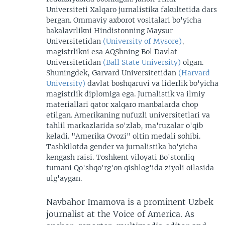
Universiteti Xalqaro jurnalistika fakultetida dars
bergan. Ommaviy axborot vositalari bo'yicha
bakalavrlikni Hindistonning Maysur
Universitetidan
(University of Mysore)
,
magistrlikni esa AQShning Bol Davlat
Universitetidan
(Ball State University)
olgan.
Shuningdek, Garvard Universitetidan
(Harvard
University)
davlat boshqaruvi va liderlik bo'yicha
magistrlik diplomiga ega. Jurnalistik va ilmiy
materiallari qator xalqaro manbalarda chop
etilgan. Amerikaning nufuzli universitetlari va
tahlil markazlarida so'zlab, ma'ruzalar o'qib
keladi. "Amerika Ovozi" oltin medali sohibi.
Tashkilotda gender va jurnalistika bo'yicha
kengash raisi. Toshkent viloyati Bo'stonliq
tumani Qo'shqo'rg'on qishlog'ida ziyoli oilasida
ulg'aygan.
Navbahor Imamova is a prominent Uzbek
journalist at the Voice of America. As